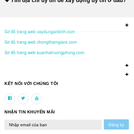
❖ Tìm địa chỉ uy tín để xây dựng uy tín ở đâu?
Sơ đồ trang web xaydunganbinh.com
Sơ đồ trang web chongthamgiare.com
Sơ đồ trang web suanhatruongphong.com
KẾT NỐI VỚI CHÚNG TÔI
NHẬN TIN KHUYẾN MÃI
Đăng ký