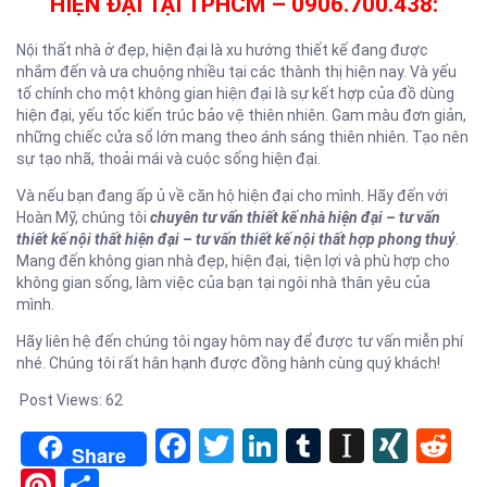
HIỆN ĐẠI TẠI TPHCM – 0906.700.438:
Nội thất nhà ở đẹp, hiện đại là xu hướng thiết kế đang được
nhắm đến và ưa chuộng nhiều tại các thành thị hiện nay. Và yếu
tố chính cho một không gian hiện đại là sự kết hợp của đồ dùng
hiện đại, yếu tốc kiến trúc bảo vệ thiên nhiên. Gam màu đơn giản,
những chiếc cửa sổ lớn mang theo ánh sáng thiên nhiên. Tạo nên
sự tạo nhã, thoải mái và cuộc sống hiện đại.
Và nếu bạn đang ấp ủ về căn hộ hiện đại cho mình. Hãy đến với
Hoàn Mỹ, chúng tôi
chuyên tư vấn thiết kế nhà hiện đại – tư vấn
thiết kế nội thất hiện đại – tư vấn thiết kế nội thất hợp phong thuỷ
.
Mang đến không gian nhà đẹp, hiện đại, tiện lợi và phù hợp cho
không gian sống, làm việc của bạn tại ngôi nhà thân yêu của
mình.
Hãy liên hệ đến chúng tôi ngay hôm nay để được tư vấn miễn phí
nhé. Chúng tôi rất hân hạnh được đồng hành cùng quý khách!
Post Views:
62
Facebook
Twitter
LinkedIn
Tumblr
Instapa
XIN
Re
Share
Pinterest
Share