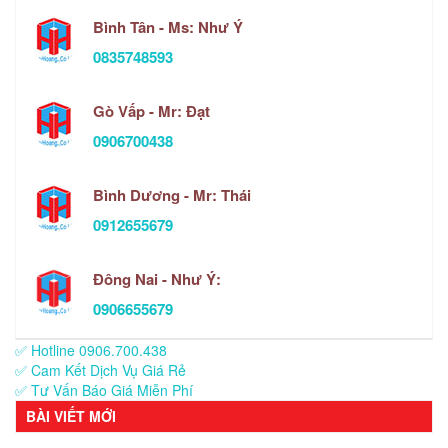
Bình Tân - Ms: Như Ý
0835748593
Gò Vấp - Mr: Đạt
0906700438
Bình Dương - Mr: Thái
0912655679
Đông Nai - Như Ý:
0906655679
✅ Hotline 0906.700.438
✅ Cam Kết Dịch Vụ Giá Rẻ
✅ Tư Vấn Báo Giá Miễn Phí
BÀI VIẾT MỚI