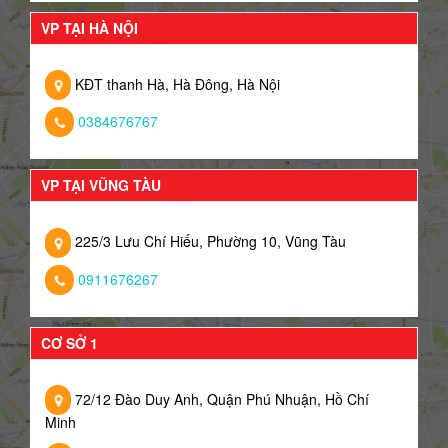
VP TẠI HÀ NỘI
KĐT thanh Hà, Hà Đông, Hà Nội
0384676767
VP TẠI VŨNG TÀU
225/3 Lưu Chí Hiếu, Phường 10, Vũng Tàu
0911676267
CƠ SỞ 1
72/12 Đào Duy Anh, Quận Phú Nhuận, Hồ Chí
Minh