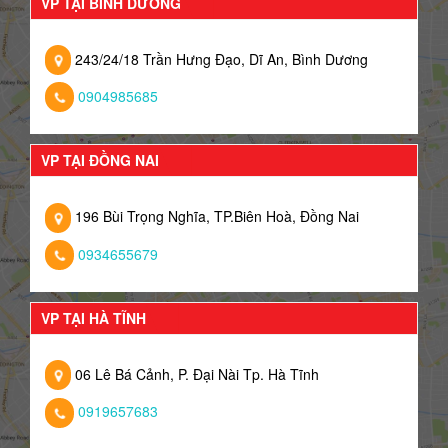
VP TẠI BÌNH DƯƠNG
243/24/18 Trần Hưng Đạo, Dĩ An, Bình Dương
0904985685
VP TẠI ĐỒNG NAI
196 Bùi Trọng Nghĩa, TP.Biên Hoà, Đồng Nai
0934655679
VP TẠI HÀ TĨNH
06 Lê Bá Cảnh, P. Đại Nài Tp. Hà Tĩnh
0919657683