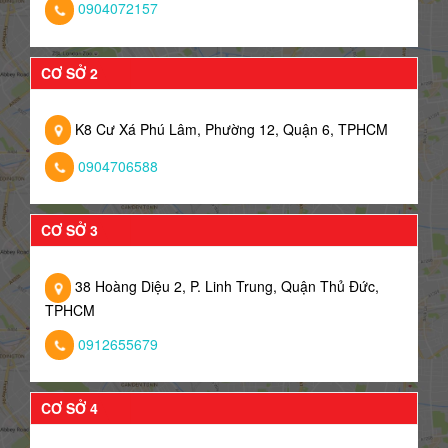
0904072157
CƠ SỞ 2
K8 Cư Xá Phú Lâm, Phường 12, Quận 6, TPHCM
0904706588
CƠ SỞ 3
38 Hoàng Diệu 2, P. Linh Trung, Quận Thủ Đức,
TPHCM
0912655679
CƠ SỞ 4