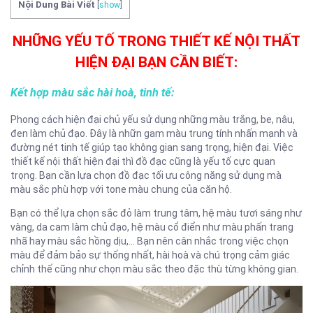
Nội Dung Bài Viết
[
show
]
NHỮNG YẾU TỐ TRONG THIẾT KẾ NỘI THẤT
HIỆN ĐẠI BẠN CẦN BIẾT:
Kết hợp màu sắc hài hoà, tinh tế:
Phong cách hiện đại chủ yếu sử dụng những màu trắng, be, nâu,
đen làm chủ đạo. Đây là nhữn gam màu trung tính nhấn mạnh và
đường nét tinh tế giúp tạo không gian sang trọng, hiện đại. Việc
thiết kế nội thất hiện đại thì đồ đạc cũng là yếu tố cực quan
trọng. Bạn cần lựa chọn đồ đạc tối ưu công năng sử dụng mà
màu sắc phù hợp với tone màu chung của căn hộ.
Bạn có thể lựa chọn sắc đỏ làm trung tâm, hệ màu tươi sáng như
vàng, da cam làm chủ đạo, hệ màu cổ điển như màu phấn trang
nhã hay màu sắc hồng dịu,… Bạn nên cân nhắc trong việc chọn
màu để đảm bảo sự thống nhất, hài hoà và chú trọng cảm giác
chỉnh thế cũng như chọn màu sắc theo đặc thù từng không gian.