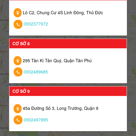
Lô C2, Chung Cư 4S Linh Đông, Thủ Đức
0932377972
CƠ SỞ 8
295 Tân Kì Tân Quý, Quận Tân Phú
0932489685
CƠ SỞ 9
45a Đường Số 3, Long Trường, Quận 9
0932497995