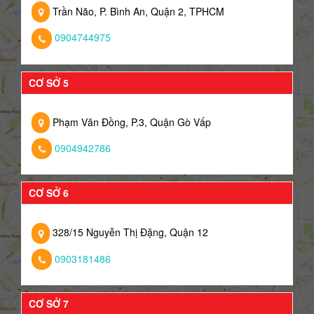
Trần Não, P. Bình An, Quận 2, TPHCM
0904744975
CƠ SỞ 5
Phạm Văn Đồng, P.3, Quận Gò Vấp
0904942786
CƠ SỞ 6
328/15 Nguyễn Thị Đặng, Quận 12
0903181486
CƠ SỞ 7