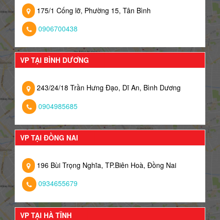
175/1 Cống lỡ, Phường 15, Tân Bình
0906700438
VP TẠI BÌNH DƯƠNG
243/24/18 Trần Hưng Đạo, Dĩ An, Bình Dương
0904985685
VP TẠI ĐỒNG NAI
196 Bùi Trọng Nghĩa, TP.Biên Hoà, Đồng Nai
0934655679
VP TẠI HÀ TĨNH