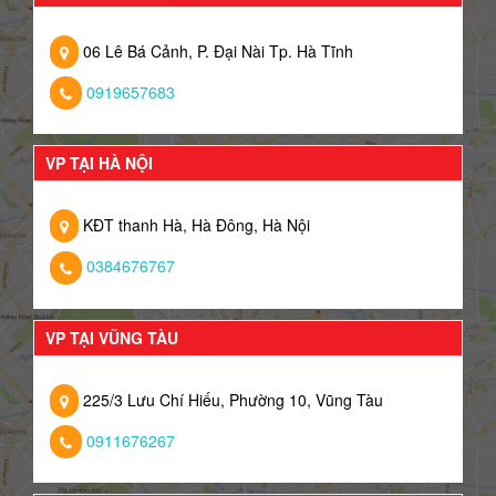
06 Lê Bá Cảnh, P. Đại Nài Tp. Hà Tĩnh
0919657683
VP TẠI HÀ NỘI
KĐT thanh Hà, Hà Đông, Hà Nội
0384676767
VP TẠI VŨNG TÀU
225/3 Lưu Chí Hiếu, Phường 10, Vũng Tàu
0911676267