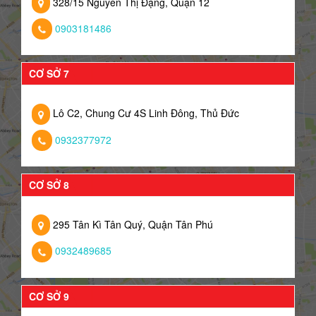
328/15 Nguyễn Thị Đặng, Quận 12
0903181486
CƠ SỞ 7
Lô C2, Chung Cư 4S Linh Đông, Thủ Đức
0932377972
CƠ SỞ 8
295 Tân Kì Tân Quý, Quận Tân Phú
0932489685
CƠ SỞ 9