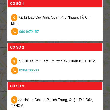
CƠ SỞ 1
72/12 Đào Duy Anh, Quận Phú Nhuận, Hồ Chí
Minh
0904072157
CƠ SỞ 2
K8 Cư Xá Phú Lâm, Phường 12, Quận 6, TPHCM
0904706588
CƠ SỞ 3
38 Hoàng Diệu 2, P. Linh Trung, Quận Thủ Đức,
TPHCM