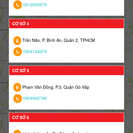
0912655679
CƠ SỞ 4
Trần Não, P. Bình An, Quận 2, TPHCM
0904744975
CƠ SỞ 5
Phạm Văn Đồng, P.3, Quận Gò Vấp
0904942786
CƠ SỞ 6