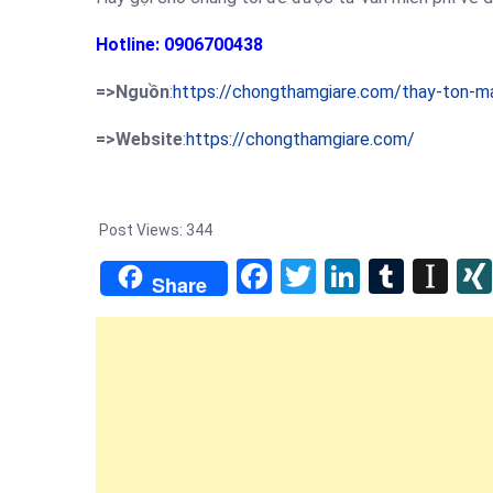
Hotline: 0906700438
=>Nguồn
:
https://chongthamgiare.com/thay-ton-ma
=>Website
:
https://chongthamgiare.com/
Post Views:
344
Facebook
Twitter
LinkedIn
Tumb
In
Share