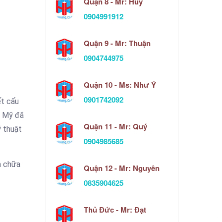
Quận 8 - Mr: Huy
0904991912
Quận 9 - Mr: Thuận
0904744975
Quận 10 - Ms: Như Ý
0901742092
ết cấu
n Mỹ đã
Quận 11 - Mr: Quý
kỹ thuật
0904985685
a chữa
Quận 12 - Mr: Nguyên
0835904625
Thủ Đức - Mr: Đạt