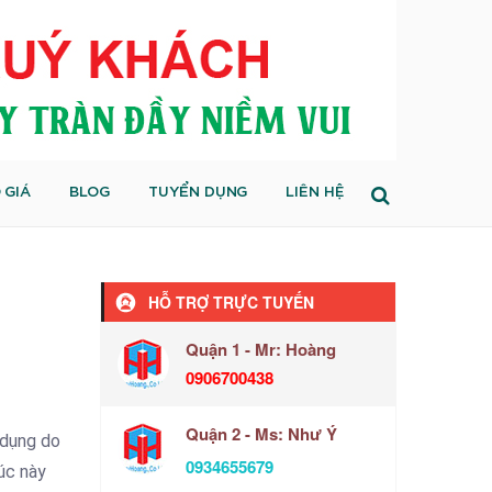
 GIÁ
BLOG
TUYỂN DỤNG
LIÊN HỆ
HỖ TRỢ TRỰC TUYẾN
Quận 1 - Mr: Hoàng
0906700438
Quận 2 - Ms: Như Ý
ử dụng do
0934655679
úc này