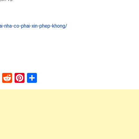
i-nha-co-phai-xin-phep-khong/
lr
stapaper
XING
Reddit
Pinterest
Share