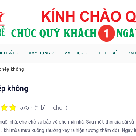
I THẤT
XÂY DỰNG
VẬT LIỆU
THIÊT KẾ
BÁO
 phép không
ép không
5/5 - (1 bình chọn)
ủa ngôi nhà, che chở và bảo vệ cho mái nhà. Sau một thời gia dài s
ỏng… khi mùa mưa xuống thường xảy ra hiện tượng thấm dột. Ngay l