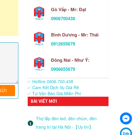
Gò Vấp - Mr: Đạt
0906700438
Bình Dương - Mr: Thái
0912655679
Đông Nai - Như Ý:
0906655679
✅ Hotline 0906.700.438
✅ Cam Kết Dịch Vụ Giá Rẻ
✅ Tư Vấn Báo Giá Miễn Phí
BÀI VIẾT MỚI
Thợ lắp đèn led, đèn chùm, đèn
trang trí tại Hà Nội -【Uy tín】