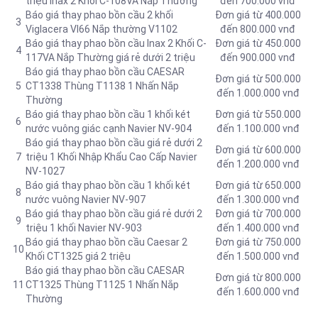
triệu Inax 2 Khối C-108VA Nắp Thường
đến 700.000 vnđ
Báo giá thay phao bồn cầu 2 khối
Đơn giá từ 400.000
3
Viglacera VI66 Nắp thường V1102
đến 800.000 vnđ
Báo giá thay phao bồn cầu Inax 2 Khối C-
Đơn giá từ 450.000
4
117VA Nắp Thường giá rẻ dưới 2 triệu
đến 900.000 vnđ
Báo giá thay phao bồn cầu CAESAR
Đơn giá từ 500.000
5
CT1338 Thùng T1138 1 Nhấn Nắp
đến 1.000.000 vnđ
Thường
Báo giá thay phao bồn cầu 1 khối két
Đơn giá từ 550.000
6
nước vuông giác cạnh Navier NV-904
đến 1.100.000 vnđ
Báo giá thay phao bồn cầu giá rẻ dưới 2
Đơn giá từ 600.000
7
triệu 1 Khối Nhập Khẩu Cao Cấp Navier
đến 1.200.000 vnđ
NV-1027
Báo giá thay phao bồn cầu 1 khối két
Đơn giá từ 650.000
8
nước vuông Navier NV-907
đến 1.300.000 vnđ
Báo giá thay phao bồn cầu giá rẻ dưới 2
Đơn giá từ 700.000
9
triệu 1 khối Navier NV-903
đến 1.400.000 vnđ
Báo giá thay phao bồn cầu Caesar 2
Đơn giá từ 750.000
10
Khối CT1325 giá 2 triệu
đến 1.500.000 vnđ
Báo giá thay phao bồn cầu CAESAR
Đơn giá từ 800.000
11
CT1325 Thùng T1125 1 Nhấn Nắp
đến 1.600.000 vnđ
Thường