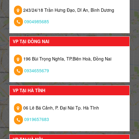
243/24/18 Trần Hưng Đạo, Dĩ An, Bình Dương
0904985685
VP TẠI ĐỒNG NAI
196 Bùi Trọng Nghĩa, TP.Biên Hoà, Đồng Nai
0934655679
VP TẠI HÀ TĨNH
06 Lê Bá Cảnh, P. Đại Nài Tp. Hà Tĩnh
0919657683