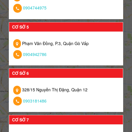
0904744975
CƠ SỞ 5
Phạm Văn Đồng, P.3, Quận Gò Vấp
0904942786
CƠ SỞ 6
328/15 Nguyễn Thị Đặng, Quận 12
0903181486
CƠ SỞ 7