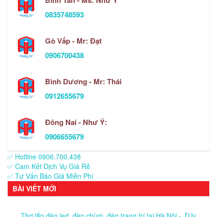
0835748593
Gò Vấp - Mr: Đạt
0906700438
Bình Dương - Mr: Thái
0912655679
Đông Nai - Như Ý:
0906655679
✅ Hotline 0906.700.438
✅ Cam Kết Dịch Vụ Giá Rẻ
✅ Tư Vấn Báo Giá Miễn Phí
BÀI VIẾT MỚI
Thợ lắp đèn led, đèn chùm, đèn trang trí tại Hà Nội -【Uy