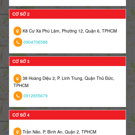
CƠ SỞ 2
K8 Cư Xá Phú Lâm, Phường 12, Quận 6, TPHCM
0904706588
CƠ SỞ 3
38 Hoàng Diệu 2, P. Linh Trung, Quận Thủ Đức,
TPHCM
0912655679
CƠ SỞ 4
Trần Não, P. Bình An, Quận 2, TPHCM