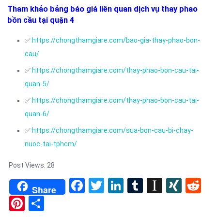
Tham khảo bảng báo giá liên quan dịch vụ thay phao
bồn cầu tại quận 4
✅
https://chongthamgiare.com/bao-gia-thay-phao-bon-
cau/
✅
https://chongthamgiare.com/thay-phao-bon-cau-tai-
quan-5/
✅
https://chongthamgiare.com/thay-phao-bon-cau-tai-
quan-6/
✅
https://chongthamgiare.com/sua-bon-cau-bi-chay-
nuoc-tai-tphcm/
Post Views:
28
Facebook
Twitter
LinkedIn
Tumblr
Instapa
XIN
Re
Share
Pinterest
Share