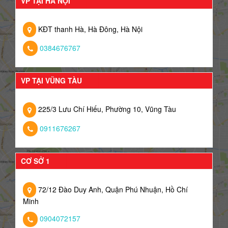
VP TẠI HÀ NỘI
KĐT thanh Hà, Hà Đông, Hà Nội
0384676767
VP TẠI VŨNG TÀU
225/3 Lưu Chí Hiếu, Phường 10, Vũng Tàu
0911676267
CƠ SỞ 1
72/12 Đào Duy Anh, Quận Phú Nhuận, Hồ Chí
Minh
0904072157