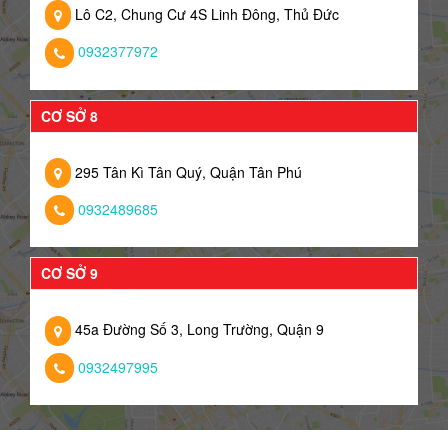
Lô C2, Chung Cư 4S Linh Đông, Thủ Đức
0932377972
CƠ SỞ 8
295 Tân Kì Tân Quý, Quận Tân Phú
0932489685
CƠ SỞ 9
45a Đường Số 3, Long Trường, Quận 9
0932497995