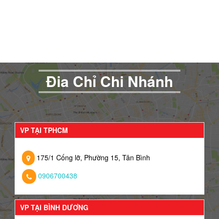
Đia Chỉ Chi Nhánh
VP TẠI TPHCM
175/1 Cống lỡ, Phường 15, Tân Bình
0906700438
VP TẠI BÌNH DƯƠNG