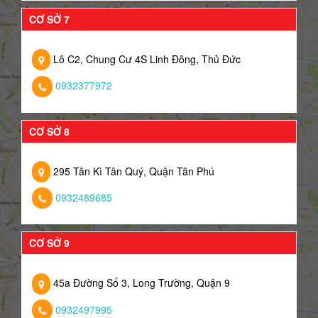
CƠ SỞ 7
Lô C2, Chung Cư 4S Linh Đông, Thủ Đức
0932377972
CƠ SỞ 8
295 Tân Kì Tân Quý, Quận Tân Phú
0932489685
CƠ SỞ 9
45a Đường Số 3, Long Trường, Quận 9
0932497995