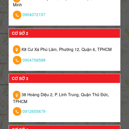
Minh
0904072157
CƠ SỞ 2
K8 Cư Xá Phú Lâm, Phường 12, Quận 6, TPHCM
0904706588
CƠ SỞ 3
38 Hoàng Diệu 2, P. Linh Trung, Quận Thủ Đức,
TPHCM
0912655679