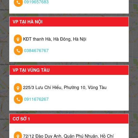
0919657683
VP TẠI HÀ NỘI
KĐT thanh Hà, Hà Đông, Hà Nội
0384676767
VP TẠI VŨNG TÀU
225/3 Lưu Chí Hiếu, Phường 10, Vũng Tàu
0911676267
CƠ SỞ 1
72/12 Đào Duy Anh, Quận Phú Nhuận, Hồ Chí