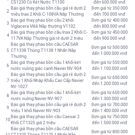
CS1230 Có Két Nước T1100
đến 600.000 vnđ
Báo giá thay phao bồn cầu giá rẻ dưới 2
Đơn giá từ 350.000
2
triệu Inax 2 Khối C-108VA Nắp Thường
đến 700.000 vnđ
Báo giá thay phao bồn cầu 2 khối
Đơn giá từ 400.000
3
Viglacera VI66 Nắp thường V1102
đến 800.000 vnđ
Báo giá thay phao bồn cầu Inax 2 Khối C-
Đơn giá từ 450.000
4
117VA Nắp Thường giá rẻ dưới 2 triệu
đến 900.000 vnđ
Báo giá thay phao bồn cầu CAESAR
Đơn giá từ 500.000
5
CT1338 Thùng T1138 1 Nhấn Nắp
đến 1.000.000 vnđ
Thường
Báo giá thay phao bồn cầu 1 khối két
Đơn giá từ 550.000
6
nước vuông giác cạnh Navier NV-904
đến 1.100.000 vnđ
Báo giá thay phao bồn cầu giá rẻ dưới 2
Đơn giá từ 600.000
7
triệu 1 Khối Nhập Khẩu Cao Cấp Navier
đến 1.200.000 vnđ
NV-1027
Báo giá thay phao bồn cầu 1 khối két
Đơn giá từ 650.000
8
nước vuông Navier NV-907
đến 1.300.000 vnđ
Báo giá thay phao bồn cầu giá rẻ dưới 2
Đơn giá từ 700.000
9
triệu 1 khối Navier NV-903
đến 1.400.000 vnđ
Báo giá thay phao bồn cầu Caesar 2
Đơn giá từ 750.000
10
Khối CT1325 giá 2 triệu
đến 1.500.000 vnđ
Báo giá thay phao bồn cầu CAESAR
Đơn giá từ 800.000
11
CT1325 Thùng T1125 1 Nhấn Nắp