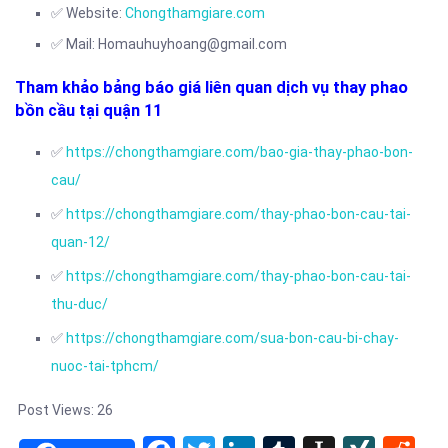
✅ Website:
Chongthamgiare.com
✅ Mail: Homauhuyhoang@gmail.com
Tham khảo bảng báo giá liên quan dịch vụ thay phao
bồn cầu tại quận 11
✅
https://chongthamgiare.com/bao-gia-thay-phao-bon-
cau/
✅
https://chongthamgiare.com/thay-phao-bon-cau-tai-
quan-12/
✅
https://chongthamgiare.com/thay-phao-bon-cau-tai-
thu-duc/
✅
https://chongthamgiare.com/sua-bon-cau-bi-chay-
nuoc-tai-tphcm/
Post Views:
26