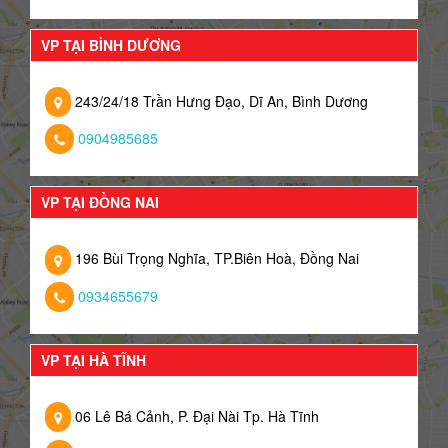
VP TẠI BÌNH DƯƠNG
243/24/18 Trần Hưng Đạo, Dĩ An, Bình Dương
0904985685
VP TẠI ĐỒNG NAI
196 Bùi Trọng Nghĩa, TP.Biên Hoà, Đồng Nai
0934655679
VP TẠI HÀ TĨNH
06 Lê Bá Cảnh, P. Đại Nài Tp. Hà Tĩnh