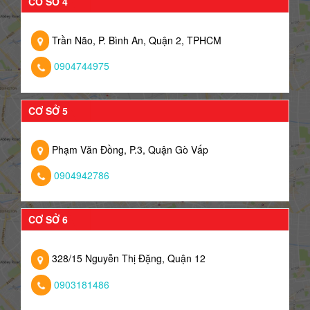
CƠ SỞ 4
Trần Não, P. Bình An, Quận 2, TPHCM
0904744975
CƠ SỞ 5
Phạm Văn Đồng, P.3, Quận Gò Vấp
0904942786
CƠ SỞ 6
328/15 Nguyễn Thị Đặng, Quận 12
0903181486