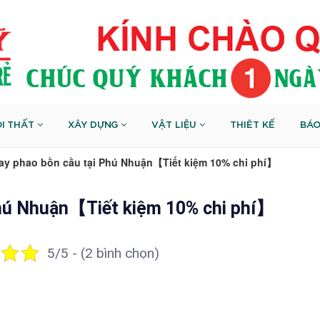
I THẤT
XÂY DỰNG
VẬT LIỆU
THIÊT KẾ
BÁO
hay phao bồn cầu tại Phú Nhuận【Tiết kiệm 10% chi phí】
Phú Nhuận【Tiết kiệm 10% chi phí】
5/5 - (2 bình chọn)