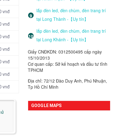
lắp đèn led, đèn chùm, đèn trang trí
0 vnđ
tại Long Thành -【Uy tín】
0 vnđ
lắp đèn led, đèn chùm, đèn trang trí
0 vnđ
tại Long Khánh -【Uy tín】
0 vnđ
Giấy CNĐKDN: 0312500495 cấp ngày
15/10/2013
0 vnđ
Cơ quan cấp: Sở kế hoạch và đầu tư tỉnh
TPHCM
0 vnđ
Địa chỉ: 72/12 Đào Duy Anh, Phú Nhuận,
Tp Hồ Chí Minh
0 vnđ
GOOGLE MAPS
và