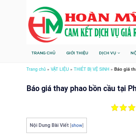
TRANG CHỦ
GIỚI THIỆU
DỊCH VỤ
NỘ
Trang chủ
»
VẬT LIỆU
»
THIẾT BỊ VỆ SINH
»
Báo giá t
Báo giá thay phao bồn cầu tại 
Nội Dung Bài Viết
[
show
]