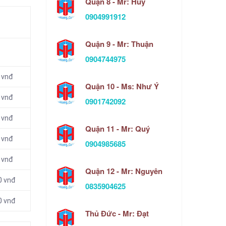
Quận 8 - Mr: Huy
0904991912
Quận 9 - Mr: Thuận
0904744975
 vnđ
Quận 10 - Ms: Như Ý
 vnđ
0901742092
 vnđ
Quận 11 - Mr: Quý
 vnđ
0904985685
 vnđ
Quận 12 - Mr: Nguyên
0 vnđ
0835904625
0 vnđ
Thủ Đức - Mr: Đạt