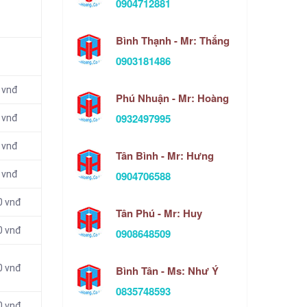
0904712881
Bình Thạnh - Mr: Thắng
0903181486
 vnđ
Phú Nhuận - Mr: Hoàng
0932497995
 vnđ
 vnđ
Tân Bình - Mr: Hưng
0904706588
 vnđ
0 vnđ
Tân Phú - Mr: Huy
0 vnđ
0908648509
0 vnđ
Bình Tân - Ms: Như Ý
0835748593
0 vnđ