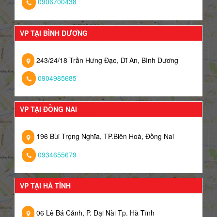
0906700438
VP TẠI BÌNH DƯƠNG
243/24/18 Trần Hưng Đạo, Dĩ An, Bình Dương
0904985685
VP TẠI ĐỒNG NAI
196 Bùi Trọng Nghĩa, TP.Biên Hoà, Đồng Nai
0934655679
VP TẠI HÀ TĨNH
06 Lê Bá Cảnh, P. Đại Nài Tp. Hà Tĩnh