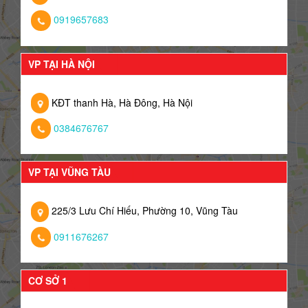
0919657683
VP TẠI HÀ NỘI
KĐT thanh Hà, Hà Đông, Hà Nội
0384676767
VP TẠI VŨNG TÀU
225/3 Lưu Chí Hiếu, Phường 10, Vũng Tàu
0911676267
CƠ SỞ 1