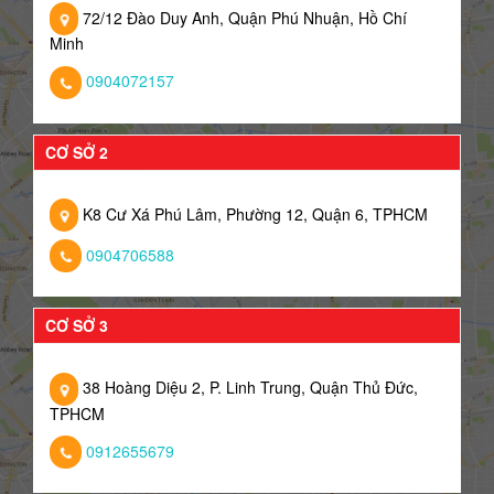
72/12 Đào Duy Anh, Quận Phú Nhuận, Hồ Chí
Minh
0904072157
CƠ SỞ 2
K8 Cư Xá Phú Lâm, Phường 12, Quận 6, TPHCM
0904706588
CƠ SỞ 3
38 Hoàng Diệu 2, P. Linh Trung, Quận Thủ Đức,
TPHCM
0912655679