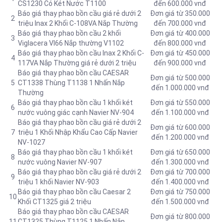
CS1230 Có Két Nước T1100
đến 600.000 vnđ
Báo giá thay phao bồn cầu giá rẻ dưới 2
Đơn giá từ 350.000
2
triệu Inax 2 Khối C-108VA Nắp Thường
đến 700.000 vnđ
Báo giá thay phao bồn cầu 2 khối
Đơn giá từ 400.000
3
Viglacera VI66 Nắp thường V1102
đến 800.000 vnđ
Báo giá thay phao bồn cầu Inax 2 Khối C-
Đơn giá từ 450.000
4
117VA Nắp Thường giá rẻ dưới 2 triệu
đến 900.000 vnđ
Báo giá thay phao bồn cầu CAESAR
Đơn giá từ 500.000
5
CT1338 Thùng T1138 1 Nhấn Nắp
đến 1.000.000 vnđ
Thường
Báo giá thay phao bồn cầu 1 khối két
Đơn giá từ 550.000
6
nước vuông giác cạnh Navier NV-904
đến 1.100.000 vnđ
Báo giá thay phao bồn cầu giá rẻ dưới 2
Đơn giá từ 600.000
7
triệu 1 Khối Nhập Khẩu Cao Cấp Navier
đến 1.200.000 vnđ
NV-1027
Báo giá thay phao bồn cầu 1 khối két
Đơn giá từ 650.000
8
nước vuông Navier NV-907
đến 1.300.000 vnđ
Báo giá thay phao bồn cầu giá rẻ dưới 2
Đơn giá từ 700.000
9
triệu 1 khối Navier NV-903
đến 1.400.000 vnđ
Báo giá thay phao bồn cầu Caesar 2
Đơn giá từ 750.000
10
Khối CT1325 giá 2 triệu
đến 1.500.000 vnđ
Báo giá thay phao bồn cầu CAESAR
Đơn giá từ 800.000
11
CT1325 Thùng T1125 1 Nhấn Nắp