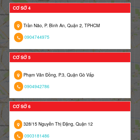
CƠ SỞ 4
Trần Não, P. Bình An, Quận 2, TPHCM
0904744975
CƠ SỞ 5
Phạm Văn Đồng, P.3, Quận Gò Vấp
0904942786
CƠ SỞ 6
328/15 Nguyễn Thị Đặng, Quận 12
0903181486