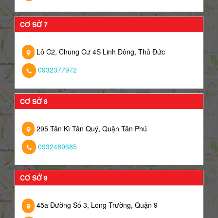
CƠ SỞ 7
Lô C2, Chung Cư 4S Linh Đông, Thủ Đức
0932377972
CƠ SỞ 8
295 Tân Kì Tân Quý, Quận Tân Phú
0932489685
CƠ SỞ 9
45a Đường Số 3, Long Trường, Quận 9