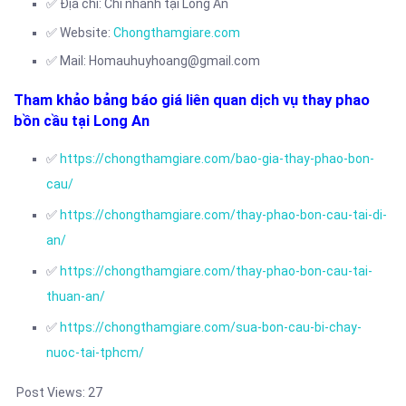
✅ Địa chỉ: Chi nhánh tại Long An
✅ Website:
Chongthamgiare.com
✅ Mail: Homauhuyhoang@gmail.com
Tham khảo bảng báo giá liên quan dịch vụ thay phao
bồn cầu tại Long An
✅
https://chongthamgiare.com/bao-gia-thay-phao-bon-
cau/
✅
https://chongthamgiare.com/thay-phao-bon-cau-tai-di-
an/
✅
https://chongthamgiare.com/thay-phao-bon-cau-tai-
thuan-an/
✅
https://chongthamgiare.com/sua-bon-cau-bi-chay-
nuoc-tai-tphcm/
Post Views:
27