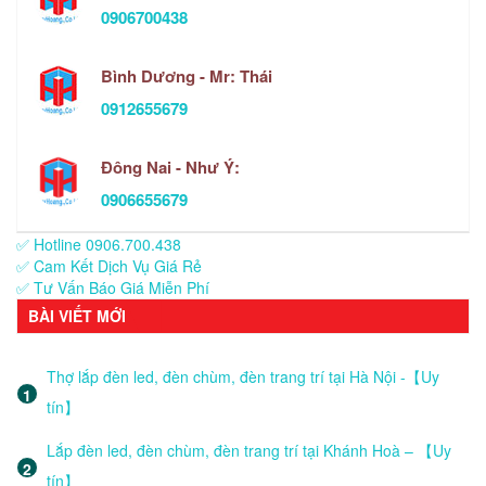
0906700438
Bình Dương - Mr: Thái
0912655679
Đông Nai - Như Ý:
0906655679
✅ Hotline 0906.700.438
✅ Cam Kết Dịch Vụ Giá Rẻ
✅ Tư Vấn Báo Giá Miễn Phí
BÀI VIẾT MỚI
Thợ lắp đèn led, đèn chùm, đèn trang trí tại Hà Nội -【Uy
tín】
Lắp đèn led, đèn chùm, đèn trang trí tại Khánh Hoà – 【Uy
tín】