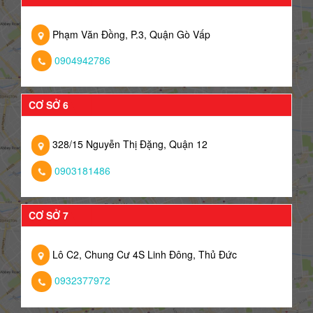
Phạm Văn Đồng, P.3, Quận Gò Vấp
0904942786
CƠ SỞ 6
328/15 Nguyễn Thị Đặng, Quận 12
0903181486
CƠ SỞ 7
Lô C2, Chung Cư 4S Linh Đông, Thủ Đức
0932377972