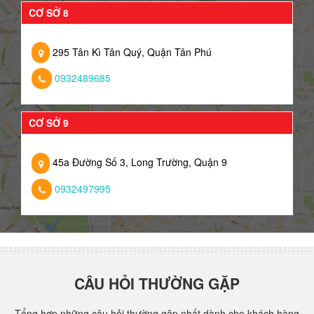
CƠ SỞ 8
295 Tân Kì Tân Quý, Quận Tân Phú
0932489685
CƠ SỞ 9
45a Đường Số 3, Long Trường, Quận 9
0932497995
CÂU HỎI THƯỜNG GẶP
Tổng hợp những câu hỏi thường gặp nhất dành cho khách hàng