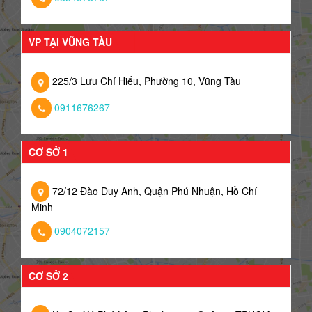
VP TẠI VŨNG TÀU
225/3 Lưu Chí Hiếu, Phường 10, Vũng Tàu
0911676267
CƠ SỞ 1
72/12 Đào Duy Anh, Quận Phú Nhuận, Hồ Chí
Minh
0904072157
CƠ SỞ 2