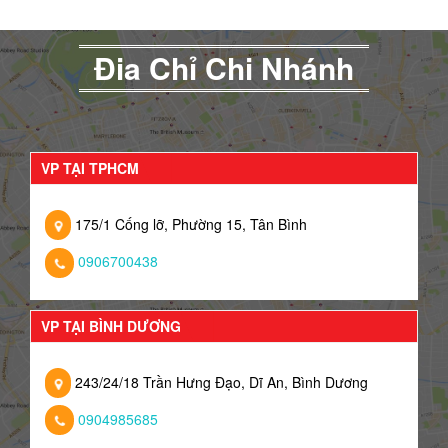
Đia Chỉ Chi Nhánh
VP TẠI TPHCM
175/1 Cống lỡ, Phường 15, Tân Bình
0906700438
VP TẠI BÌNH DƯƠNG
243/24/18 Trần Hưng Đạo, Dĩ An, Bình Dương
0904985685