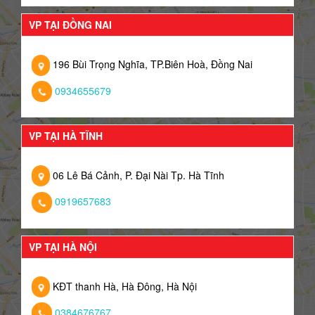
VP TẠI ĐỒNG NAI
196 Bùi Trọng Nghĩa, TP.Biên Hoà, Đồng Nai
0934655679
VP TẠI HÀ TĨNH
06 Lê Bá Cảnh, P. Đại Nài Tp. Hà Tĩnh
0919657683
VP TẠI HÀ NỘI
KĐT thanh Hà, Hà Đông, Hà Nội
0384676767