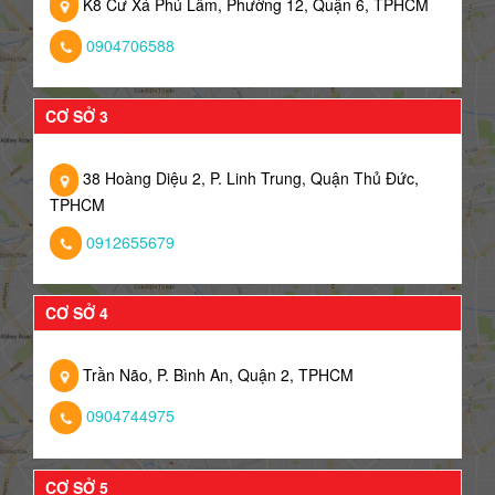
K8 Cư Xá Phú Lâm, Phường 12, Quận 6, TPHCM
0904706588
CƠ SỞ 3
38 Hoàng Diệu 2, P. Linh Trung, Quận Thủ Đức,
TPHCM
0912655679
CƠ SỞ 4
Trần Não, P. Bình An, Quận 2, TPHCM
0904744975
CƠ SỞ 5