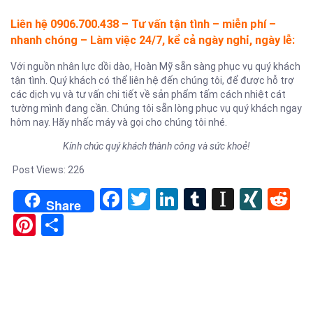
Liên hệ 0906.700.438 – Tư vấn tận tình – miễn phí –
nhanh chóng – Làm việc 24/7, kể cả ngày nghỉ, ngày lễ:
Với nguồn nhân lực dồi dào, Hoàn Mỹ sẵn sàng phục vụ quý khách
tận tình. Quý khách có thể liên hệ đến chúng tôi, để được hỗ trợ
các dịch vụ và tư vấn chi tiết về sản phẩm tấm cách nhiệt cát
tường mình đang cần. Chúng tôi sẵn lòng phục vụ quý khách ngay
hôm nay. Hãy nhấc máy và gọi cho chúng tôi nhé.
Kính chúc quý khách thành công và sức khoẻ!
Post Views:
226
Facebook
Twitter
LinkedIn
Tumblr
Instapa
XIN
Re
Share
Pinterest
Share