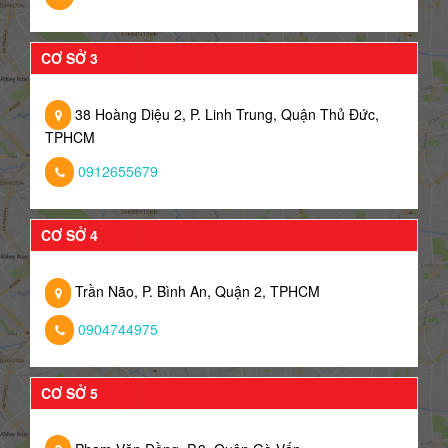
CƠ SỞ 3
38 Hoàng Diệu 2, P. Linh Trung, Quận Thủ Đức,
TPHCM
0912655679
CƠ SỞ 4
Trần Não, P. Bình An, Quận 2, TPHCM
0904744975
CƠ SỞ 5