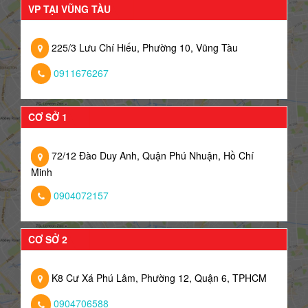
VP TẠI VŨNG TÀU
225/3 Lưu Chí Hiếu, Phường 10, Vũng Tàu
0911676267
CƠ SỞ 1
72/12 Đào Duy Anh, Quận Phú Nhuận, Hồ Chí
Minh
0904072157
CƠ SỞ 2
K8 Cư Xá Phú Lâm, Phường 12, Quận 6, TPHCM
0904706588