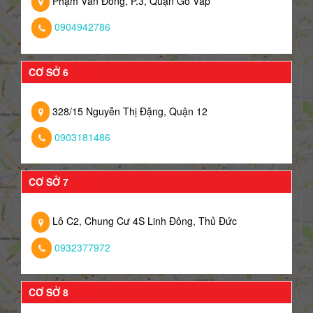
Phạm Văn Đồng, P.3, Quận Gò Vấp
0904942786
CƠ SỞ 6
328/15 Nguyễn Thị Đặng, Quận 12
0903181486
CƠ SỞ 7
Lô C2, Chung Cư 4S Linh Đông, Thủ Đức
0932377972
CƠ SỞ 8