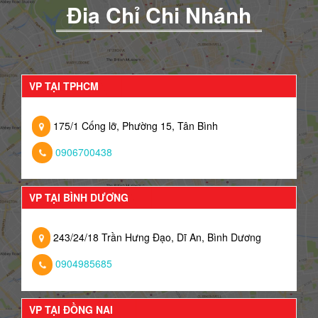
Đia Chỉ Chi Nhánh
VP TẠI TPHCM
175/1 Cống lỡ, Phường 15, Tân Bình
0906700438
VP TẠI BÌNH DƯƠNG
243/24/18 Trần Hưng Đạo, Dĩ An, Bình Dương
0904985685
VP TẠI ĐỒNG NAI