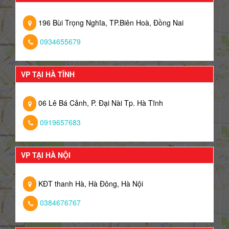
196 Bùi Trọng Nghĩa, TP.Biên Hoà, Đồng Nai
0934655679
VP TẠI HÀ TĨNH
06 Lê Bá Cảnh, P. Đại Nài Tp. Hà Tĩnh
0919657683
VP TẠI HÀ NỘI
KĐT thanh Hà, Hà Đông, Hà Nội
0384676767