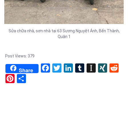
Sửa chữa nhà, sơn nhà tại 63 Sương Nguyệt Ánh, Bến Thành,
Quận 1
Post Views:
379
Facebook
Twitter
LinkedIn
Tumblr
Instapa
XIN
Re
Share
Pinterest
Share