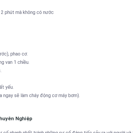
 2 phút mà không có nước
ước), phao cơ.
ng van 1 chiều.
.
ất yếu.
a ngay sẽ làm cháy động cơ máy bơm).
Chuyên Nghiệp
 cố nhanh nhất tránh những sự cố đáng tiếc sảy ra với người và t