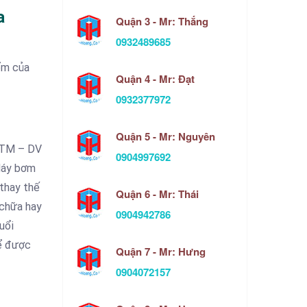
a
Quận 3 - Mr: Thắng
0932489685
ểm của
Quận 4 - Mr: Đạt
0932377972
Quận 5 - Mr: Nguyên
 TM – DV
0904997692
Máy bơm
thay thế
Quận 6 - Mr: Thái
 chữa hay
0904942786
uổi
để được
Quận 7 - Mr: Hưng
0904072157