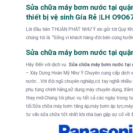
Sửa chữa máy bơm nước tại quận
thiết bị vệ sinh Gía Rẻ |LH O9O
Lời đầu tiên THUẬN PHÁT NHƯ Ý xin gửi tới Quý Khá
chúng tôi là: “Sống vì khách hàng-đôi bên cùng hưởng l
Sửa chữa máy bơm nước tại quận
Hãy Đến với dịch vụ
Sửa chữa máy bơm nước tại 
– Xây Dựng Hoàn Mỹ Như Ý Chuyên cung cấp dịch vụ
nước….Với đội ngũ chuyên nghiệp,có tay nghề nhiề
phụ tùng chính hãng,sử dụng máy chuyên dụng, đảm b
thay mới.Chúng tôi phục vụ tất cả các ngày trong t
tối.Sửa chữa máy bơm tăng áp,máy bơm áp lực,máy 
tư vấn sửa chữa tốt nhất khi nhà bạn gặp sự cố về