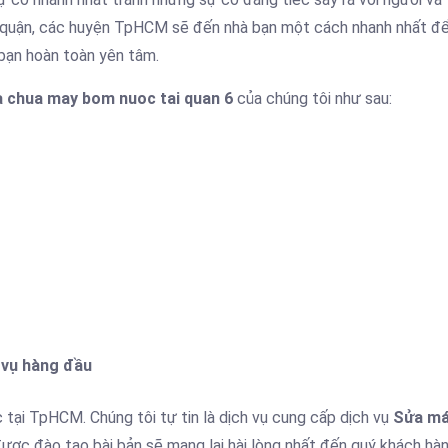
ác quận, các huyện TpHCM sẽ đến nhà bạn một cách nhanh nhất đ
p bạn hoàn toàn yên tâm.
 chua may bom nuoc tai quan 6
của chúng tôi như sau:
 vụ hàng đầu
tại TpHCM. Chúng tôi tự tin là dịch vụ cung cấp dịch vụ
Sửa m
được đào tạo bài bản sẽ mang lại hài lòng nhất đến quý khách hàn