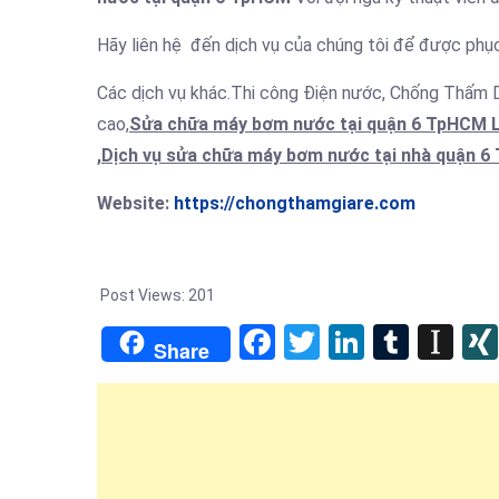
Hãy liên hệ đến dịch vụ của chúng tôi để được phục
Các dịch vụ khác.Thi công Điện nước, Chống Thấm
cao,
Sửa chữa máy bơm nước tại quận 6 TpHCM LH
,Dịch vụ sửa chữa máy bơm nước tại nhà quận 
Website:
https://chongthamgiare.com
Post Views:
201
Facebook
Twitter
LinkedIn
Tumb
In
Share