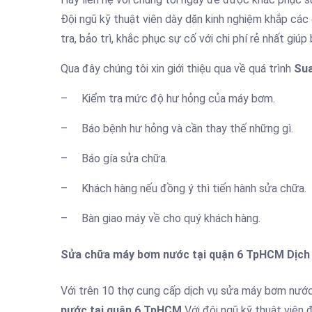
Đội ngũ kỹ thuật viên dày dặn kinh nghiệm khắp c
tra, bảo trì, khắc phục sự cố với chi phí rẻ nhất giú
Qua đây chúng tôi xin giới thiệu qua về quá trình
Sua
– Kiểm tra mức độ hư hỏng của máy bơm.
– Báo bệnh hư hỏng và cần thay thế những gì.
– Báo gía sửa chữa.
– Khách hàng nếu đồng ý thì tiến hành sửa chữa.
– Bàn giao máy về cho quý khách hàng.
Sửa chữa máy bơm nước tại quận 6 TpHCM Dịch
Với trên 10 thợ cung cấp dịch vụ sửa máy bơm nước 
nước tại quận 6 TpHCM
Với đội ngũ kỹ thuật viên 