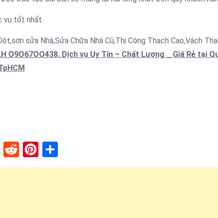
 vụ tốt nhất.
 Dột,sơn sửa Nhà,Sửa Chữa Nhà Cũ,Thi Công Thạch Cao,Vách Th
 O9O67OO438. Dịch vụ Uy Tín – Chất Lượng _ Giá Rẻ tại Q
6 TpHCM
lr
stapaper
XING
Reddit
Pinterest
Share