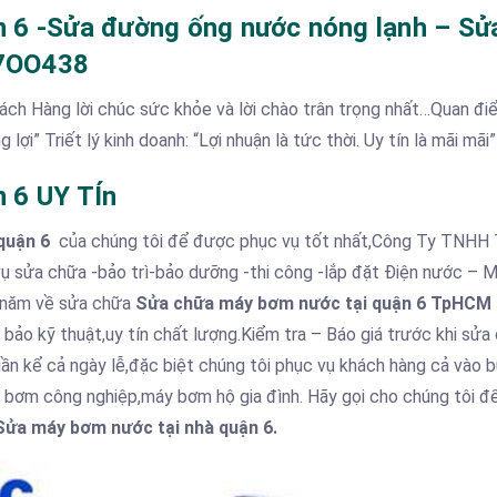
 6 -Sửa đường ống nước nóng lạnh – Sử
67OO438
ch Hàng lời chúc sức khỏe và lời chào trân trọng nhất…Quan đi
ợi” Triết lý kinh doanh: “Lợi nhuận là tức thời. Uy tín là mãi mãi”
 6 UY TÍn
quận 6
của chúng tôi để được phục vụ tốt nhất,Công Ty TNHH
 sửa chữa -bảo trì-bảo dưỡng -thi công -lắp đặt Điện nước – 
u năm về sửa chữa
Sửa chữa máy bơm nước tại quận 6 TpHCM
ảo kỹ thuật,uy tín chất lượng.Kiểm tra – Báo giá trước khi sửa
uần kể cả ngày lễ,đặc biệt chúng tôi phục vụ khách hàng cả vào b
bơm công nghiệp,máy bơm hộ gia đình. Hãy gọi cho chúng tôi 
Sửa máy bơm nước tại nhà quận 6.