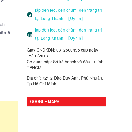
lắp đèn led, đèn chùm, đèn trang trí
tại Long Thành -【Uy tín】
ạch
lắp đèn led, đèn chùm, đèn trang trí
uận 6
tại Long Khánh -【Uy tín】
Giấy CNĐKDN: 0312500495 cấp ngày
15/10/2013
Cơ quan cấp: Sở kế hoạch và đầu tư tỉnh
TPHCM
Địa chỉ: 72/12 Đào Duy Anh, Phú Nhuận,
Tp Hồ Chí Minh
GOOGLE MAPS