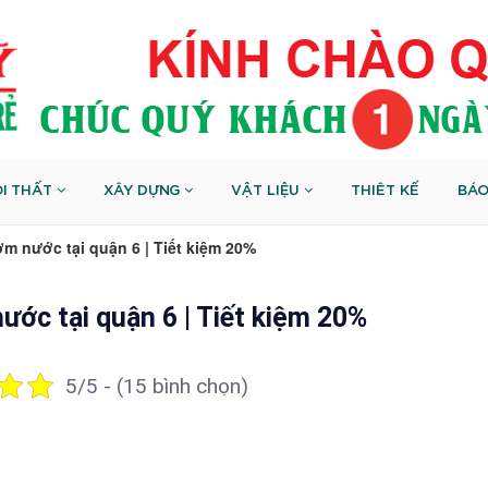
I THẤT
XÂY DỰNG
VẬT LIỆU
THIÊT KẾ
BÁO
m nước tại quận 6 | Tiết kiệm 20%
ớc tại quận 6 | Tiết kiệm 20%
5/5 - (15 bình chọn)