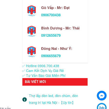
Gò Vấp - Mr: Đạt
0906700438
Bình Dương - Mr: Thái
0912655679
Đông Nai - Như Ý:
0906655679
✅ Hotline 0906.700.438
✅ Cam Kết Dịch Vụ Giá Rẻ
✅ Tư Vấn Báo Giá Miễn Phí
BÀI VIẾT MỚI
Thợ lắp đèn led, đèn chùm, đèn
trang trí tại Hà Nội -【Uy tín】
ài sản.