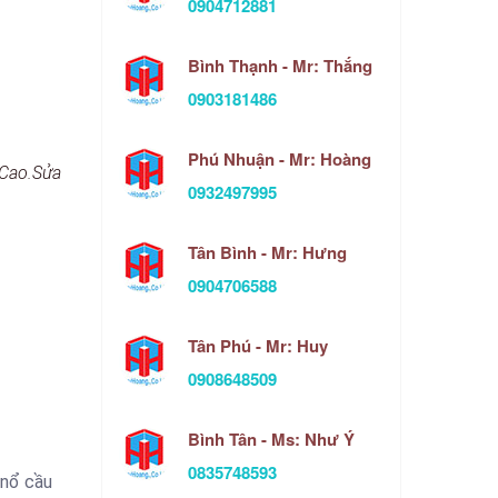
0904712881
Bình Thạnh - Mr: Thắng
0903181486
Phú Nhuận - Mr: Hoàng
Cao.Sửa
0932497995
Tân Bình - Mr: Hưng
0904706588
Tân Phú - Mr: Huy
0908648509
Bình Tân - Ms: Như Ý
0835748593
(nổ cầu