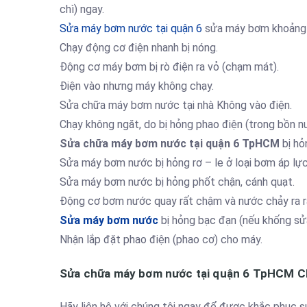
chì) ngay.
Sửa máy bơm nước tại quận 6
sửa máy bơm khoảng
Chạy động cơ điện nhanh bị nóng.
Động cơ máy bơm bị rò điện ra vỏ (chạm mát).
Điện vào nhưng máy không chạy.
Sửa chữa máy bơm nước tại nhà Không vào điện.
Chạy không ngăt, do bị hỏng phao điện (trong bồn n
Sửa chữa máy bơm nước tại quận 6 TpHCM
bị hỏ
Sửa máy bơm nước bị hỏng rơ – le ở loại bơm áp lực
Sửa máy bơm nước bị hỏng phốt chận, cánh quạt.
Động cơ bơm nước quay rất chậm và nước chảy ra r
Sửa máy bơm nước
bị hỏng bạc đạn (nếu khống sử
Nhận lắp đặt phao điện (phao cơ) cho máy.
Sửa chữa máy bơm nước tại quận 6 TpHCM 
Hãy liên hệ với chúng tôi ngay để được khắc phục sự