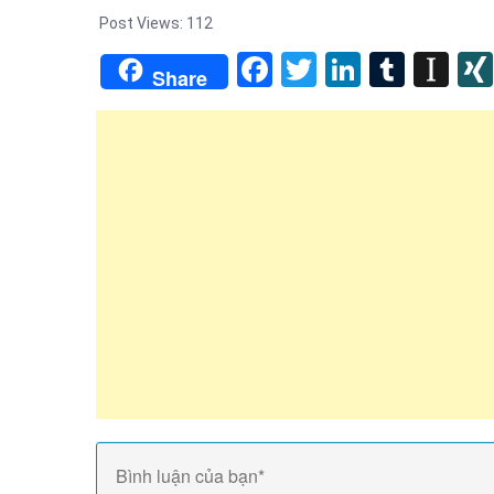
Post Views:
112
Facebook
Twitter
LinkedIn
Tumb
In
Share