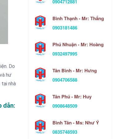
0904712881
Bình Thạnh - Mr: Thắng
0903181486
Phú Nhuận - Mr: Hoàng
0932497995
iện. Do
Tân Bình - Mr: Hưng
 và hư
0904706588
 tại nhà
Tân Phú - Mr: Huy
p dẫn:
0908648509
Bình Tân - Ms: Như Ý
0835748593