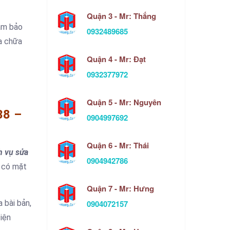
Quận 3 - Mr: Thắng
đảm bảo
0932489685
ửa chữa
Quận 4 - Mr: Đạt
0932377972
Quận 5 - Mr: Nguyên
38 –
0904997692
Quận 6 - Mr: Thái
h vụ sửa
0904942786
 có mặt
Quận 7 - Mr: Hưng
0904072157
 bài bản,
iện