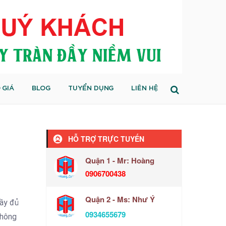
 GIÁ
BLOG
TUYỂN DỤNG
LIÊN HỆ
HỖ TRỢ TRỰC TUYẾN
Quận 1 - Mr: Hoàng
0906700438
Quận 2 - Ms: Như Ý
đầy đủ
0934655679
không