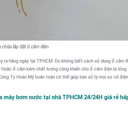
 chữa lắp đặt ổ cắm điện
ảy ra hằng ngày tại TPHCM. Do không biết cách sử dụng ổ cắm đ
n. Hoặc ổ cắm kém chất lượng cũng khiến cho ổ cắm điện bị lỏng
 Công Ty Hoàn Mỹ hoàn toàn có thể giúp bạn xử lý mọi sự cố điện
ữa máy bơm nước tại nhà TPHCM 24/24H giá rẻ hấ