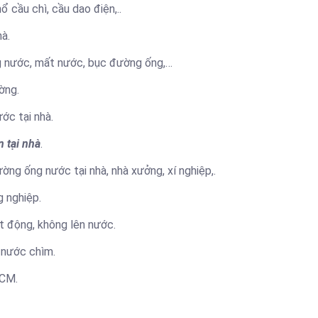
 cầu chì, cầu dao điện,..
hà.
ng nước, mất nước, bục đường ống,…
ờng.
ớc tại nhà.
n tại nhà
.
ng ống nước tại nhà, nhà xưởng, xí nghiệp,.
 nghiệp.
 động, không lên nước.
 nước chìm.
HCM.