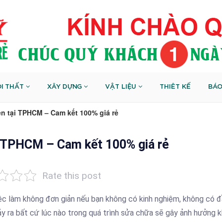
I THẤT
XÂY DỰNG
VẬT LIỆU
THIÊT KẾ
BÁO
ện tại TPHCM – Cam kết 100% giá rẻ
i TPHCM – Cam kết 100% giá rẻ
Rate this post
ệc làm không đơn giản nếu bạn không có kinh nghiệm, không có 
ảy ra bất cứ lúc nào trong quá trình sửa chữa sẽ gây ảnh hưởng 