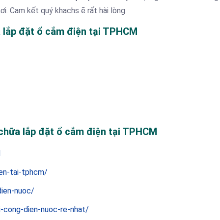
ơi. Cam kết quý khachs ẽ rất hài lòng.
a lắp đặt ổ cắm điện tại TPHCM
 chữa lắp đặt ổ cắm điện tại TPHCM
l
en-tai-tphcm/
dien-nuoc/
i-cong-dien-nuoc-re-nhat/