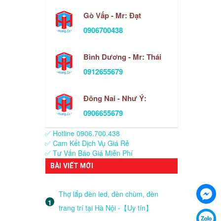
Gò Vấp - Mr: Đạt
0906700438
Bình Dương - Mr: Thái
0912655679
Đông Nai - Như Ý:
0906655679
✅ Hotline 0906.700.438
✅ Cam Kết Dịch Vụ Giá Rẻ
✅ Tư Vấn Báo Giá Miễn Phí
BÀI VIẾT MỚI
Thợ lắp đèn led, đèn chùm, đèn
trang trí tại Hà Nội -【Uy tín】