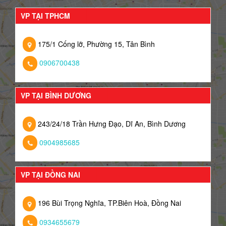
VP TẠI TPHCM
175/1 Cống lỡ, Phường 15, Tân Bình
0906700438
VP TẠI BÌNH DƯƠNG
243/24/18 Trần Hưng Đạo, Dĩ An, Bình Dương
0904985685
VP TẠI ĐỒNG NAI
196 Bùi Trọng Nghĩa, TP.Biên Hoà, Đồng Nai
0934655679