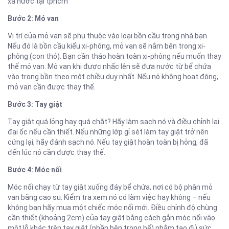
xả nước tại tphcm
Bước 2: Mỏ van
Vị trí của mỏ van sẽ phụ thuộc vào loại bồn cầu trong nhà bạn.
Nếu đó là bồn cầu kiểu xi-phông, mỏ van sẽ nằm bên trong xi-
phông (con thỏ). Bạn cần tháo hoàn toàn xi-phông nếu muốn thay
thế mỏ van. Mỏ van khi được nhấc lên sẽ đưa nước từ bể chứa
vào trong bồn theo một chiều duy nhất. Nếu nó không hoạt động,
mỏ van cần được thay thế.
Bước 3: Tay giật
Tay giật quá lỏng hay quá chặt? Hãy làm sạch nó và điều chỉnh lại
đai ốc nếu cần thiết. Nếu những lớp gỉ sét làm tay giật trở nên
cứng lại, hãy đánh sạch nó. Nếu tay giật hoàn toàn bị hỏng, đã
đến lúc nó cần được thay thế.
Bước 4: Móc nối
Móc nối chạy từ tay giật xuống đáy bể chứa, nơi có bộ phận mỏ
van bằng cao su. Kiểm tra xem nó có làm việc hay không – nếu
không bạn hãy mua một chiếc móc nối mới. Điều chỉnh độ chùng
cần thiết (khoảng 2cm) của tay giật bằng cách gắn móc nối vào
một lỗ khác trên tay giật (phần bên trong bể) nhằm tạo đủ sức