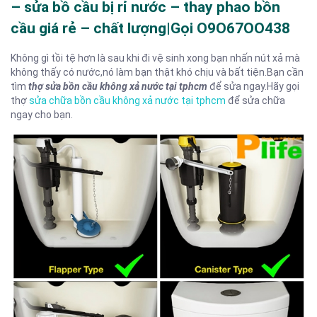
– sửa bồ cầu bị rỉ nước – thay phao bồn
cầu giá rẻ – chất lượng|Gọi O9O67OO438
Không gì tồi tệ hơn là sau khi đi vệ sinh xong bạn nhấn nút xả mà
không thấy có nước,nó làm bạn thật khó chịu và bất tiện.Bạn cần
tìm
thợ sửa bồn cầu không xả nước tại tphcm
để sửa ngay.Hãy gọi
thợ
sửa chữa bồn cầu không xả nước tại tphcm
để sửa chữa
ngay cho bạn.