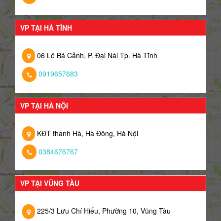
VP TẠI HÀ TĨNH
06 Lê Bá Cảnh, P. Đại Nài Tp. Hà Tĩnh
0919657683
VP TẠI HÀ NỘI
KĐT thanh Hà, Hà Đông, Hà Nội
0384676767
VP TẠI VŨNG TÀU
225/3 Lưu Chí Hiếu, Phường 10, Vũng Tàu