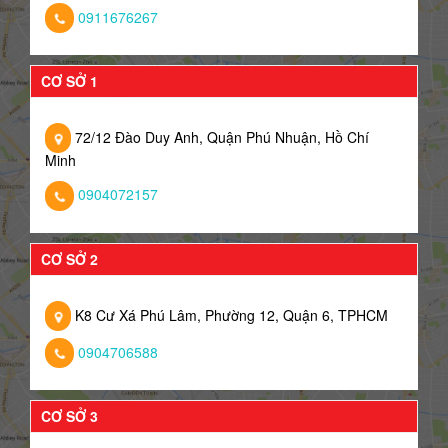
0911676267
CƠ SỞ 1
72/12 Đào Duy Anh, Quận Phú Nhuận, Hồ Chí
Minh
0904072157
CƠ SỞ 2
K8 Cư Xá Phú Lâm, Phường 12, Quận 6, TPHCM
0904706588
CƠ SỞ 3