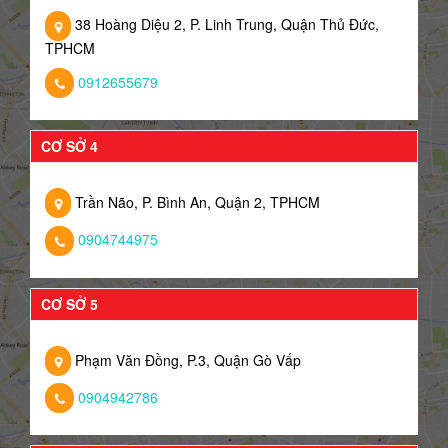
38 Hoàng Diệu 2, P. Linh Trung, Quận Thủ Đức,
TPHCM
0912655679
CƠ SỞ 4
Trần Não, P. Bình An, Quận 2, TPHCM
0904744975
CƠ SỞ 5
Phạm Văn Đồng, P.3, Quận Gò Vấp
0904942786