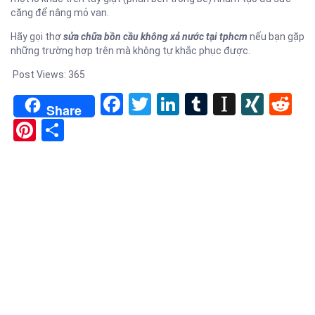
căng để nâng mỏ van.
Hãy gọi thợ
sửa chữa bồn cầu không xả nước tại tphcm
nếu bạn gặp
những trường hợp trên mà không tự khắc phục được.
Post Views:
365
Facebook
Twitter
LinkedIn
Tumblr
Instapa
XIN
Re
Share
Pinterest
Share