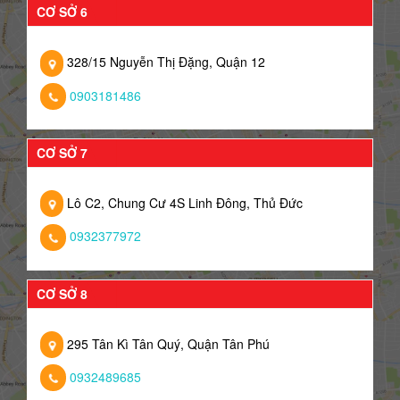
CƠ SỞ 6
328/15 Nguyễn Thị Đặng, Quận 12
0903181486
CƠ SỞ 7
Lô C2, Chung Cư 4S Linh Đông, Thủ Đức
0932377972
CƠ SỞ 8
295 Tân Kì Tân Quý, Quận Tân Phú
0932489685