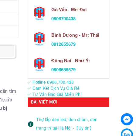
Gò Vấp - Mr: Đạt
0906700438
Bình Dương - Mr: Thái
0912655679
Đông Nai - Như Ý:
0906655679
✅ Hotline 0906.700.438
✅ Cam Kết Dịch Vụ Giá Rẻ
 cần tìm
✅ Tư Vấn Báo Giá Miễn Phí
ớc,sửa
BÀI VIẾT MỚI
 bị
Thợ lắp đèn led, đèn chùm, đèn
trang trí tại Hà Nội -【Uy tín】