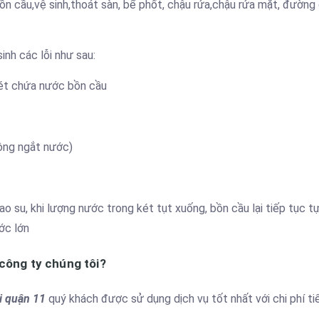
ồn cầu,vệ sinh,thoát sàn, bể phốt, chậu rửa,chậu rửa mặt, đường
inh các lỗi như sau:
ét chứa nước bồn cầu
ông ngắt nước)
o su, khi lượng nước trong két tụt xuống, bồn cầu lại tiếp tục t
ớc lớn
 công ty chúng tôi?
i quận 11
quý khách được sử dụng dịch vụ tốt nhất với chi phí ti