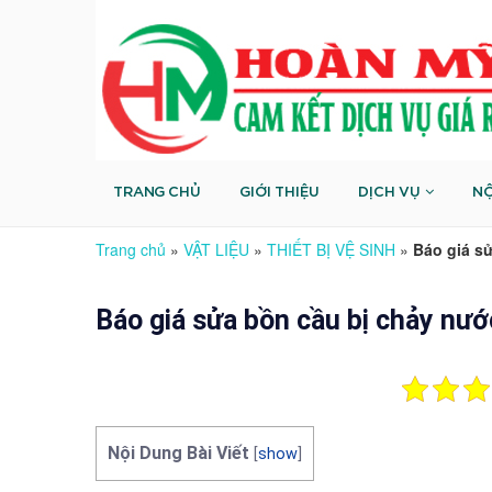
TRANG CHỦ
GIỚI THIỆU
DỊCH VỤ
NỘ
Trang chủ
»
VẬT LIỆU
»
THIẾT BỊ VỆ SINH
»
Báo giá sử
Báo giá sửa bồn cầu bị chảy nước
Nội Dung Bài Viết
[
show
]