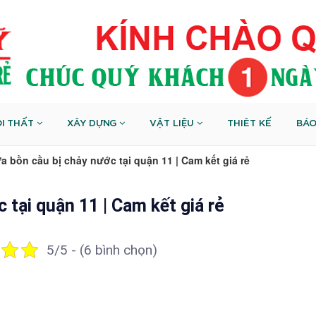
I THẤT
XÂY DỰNG
VẬT LIỆU
THIÊT KẾ
BÁO
a bồn cầu bị chảy nước tại quận 11 | Cam kết giá rẻ
 tại quận 11 | Cam kết giá rẻ
5/5 - (6 bình chọn)