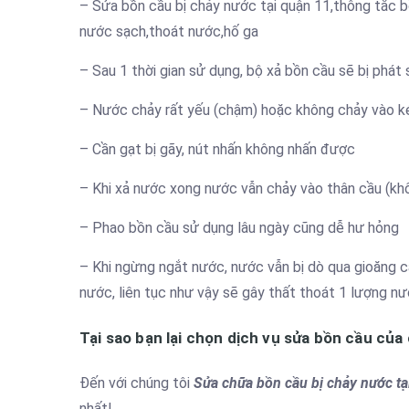
– Sửa bồn cầu bị chảy nước tại quận 11,thông tắc b
nước sạch,thoát nước,hố ga
– Sau 1 thời gian sử dụng, bộ xả bồn cầu sẽ bị phát s
– Nước chảy rất yếu (chậm) hoặc không chảy vào k
– Cần gạt bị gãy, nút nhấn không nhấn được
– Khi xả nước xong nước vẫn chảy vào thân cầu (kh
– Phao bồn cầu sử dụng lâu ngày cũng dễ hư hỏng
– Khi ngừng ngắt nước, nước vẫn bị dò qua gioăng ca
nước, liên tục như vậy sẽ gây thất thoát 1 lượng nư
Tại sao bạn lại chọn dịch vụ sửa bồn cầu của
Đến với chúng tôi
Sửa chữa bồn cầu bị chảy nước tạ
nhất!