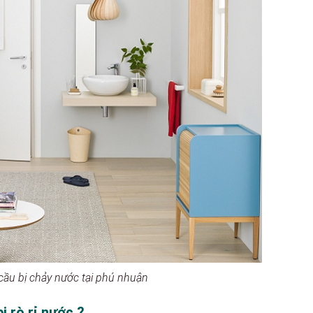
cầu bị chảy nước tại phú nhuận
 rò rỉ nước ?