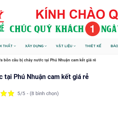
I THẤT
XÂY DỰNG
VẬT LIỆU
THIÊT KẾ
BÁO
a bồn cầu bị chảy nước tại Phú Nhuận cam kết giá rẻ
c tại Phú Nhuận cam kết giá rẻ
5/5 - (8 bình chọn)