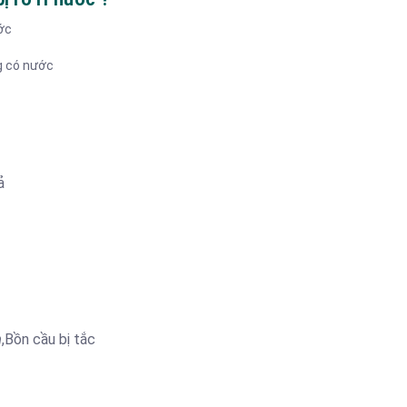
ước
g có nước
ả
n
,Bồn cầu bị tắc