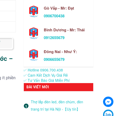
Gò Vấp - Mr: Đạt
0906700438
Bình Dương - Mr: Thái
0912655679
e
Đông Nai - Như Ý:
ước –
0906655679
✅ Hotline 0906.700.438
✅ Cam Kết Dịch Vụ Giá Rẻ
 ít phiền
✅ Tư Vấn Báo Giá Miễn Phí
BÀI VIẾT MỚI
Thợ lắp đèn led, đèn chùm, đèn
trang trí tại Hà Nội -【Uy tín】