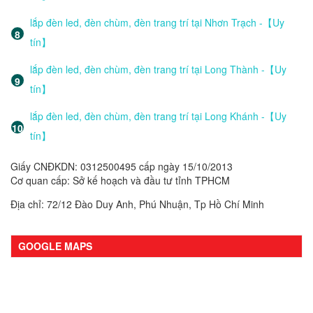
lắp đèn led, đèn chùm, đèn trang trí tại Nhơn Trạch -【Uy
tín】
lắp đèn led, đèn chùm, đèn trang trí tại Long Thành -【Uy
tín】
lắp đèn led, đèn chùm, đèn trang trí tại Long Khánh -【Uy
tín】
Giấy CNĐKDN: 0312500495 cấp ngày 15/10/2013
Cơ quan cấp: Sở kế hoạch và đầu tư tỉnh TPHCM
Địa chỉ: 72/12 Đào Duy Anh, Phú Nhuận, Tp Hồ Chí Minh
GOOGLE MAPS