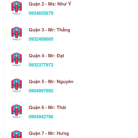
Quận 2 - Ms: Như Ý
0934655679
Quận 3 - Mr: Thắng
0932489685
Quận 4 - Mr: Đạt
0932377972
Quận 5 - Mr: Nguyên
0904997692
Quận 6 - Mr: Thái
0904942786
Quận 7 - Mr: Hưng