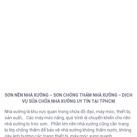
SƠN NỀN NHÀ XƯỞNG – SƠN CHỐNG THẤM NHÀ XƯỞNG – DỊCH
VỤ SỬA CHỮA NHÀ XƯỞNG UY TÍN TẠI TPHCM
Nhà xưởng là khu vực quan trọng chứa đồ đạc, máy móc, thiết bị,
sản xuất,… Các máy móc nặng, quá trình di chuyển khiến cho nền
nhà xưởng bị tróc sơn… Phần lớn nền nhà xưởng cũng cần trang
bị lớp chống thấm để bảo vệ nhà xưởng không thấm nước, không
gây ảnh hưởng các trang thiết bị, máy móc xung quanh.