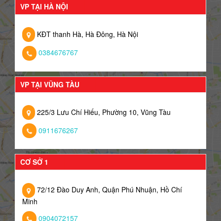
VP TẠI HÀ NỘI
KĐT thanh Hà, Hà Đông, Hà Nội
0384676767
VP TẠI VŨNG TÀU
225/3 Lưu Chí Hiếu, Phường 10, Vũng Tàu
0911676267
CƠ SỞ 1
72/12 Đào Duy Anh, Quận Phú Nhuận, Hồ Chí
Minh
0904072157