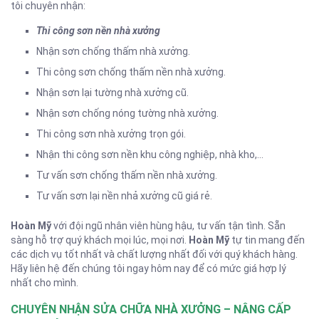
tôi chuyên nhận:
Thi công sơn nền nhà xưởng
Nhận sơn chống thấm nhà xưởng.
Thi công sơn chống thấm nền nhà xưởng.
Nhận sơn lại tường nhà xưởng cũ.
Nhận sơn chống nóng tường nhà xưởng.
Thi công sơn nhà xưởng trọn gói.
Nhận thi công sơn nền khu công nghiệp, nhà kho,…
Tư vấn sơn chống thấm nền nhà xưởng.
Tư vấn sơn lại nền nhả xưởng cũ giá rẻ.
Hoàn Mỹ
với đội ngũ nhân viên hùng hậu, tư vấn tận tình. Sẵn
sàng hỗ trợ quý khách mọi lúc, mọi nơi.
Hoàn Mỹ
tự tin mang đến
các dịch vụ tốt nhất và chất lượng nhất đối với quý khách hàng.
Hãy liên hệ đến chúng tôi ngay hôm nay để có mức giá hợp lý
nhất cho mình.
CHUYÊN NHẬN SỬA CHỮA NHÀ XƯỞNG – NÂNG CẤP