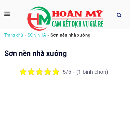
Trang chủ
»
SƠN NHÀ
»
Sơn nền nhà xưởng
Sơn nền nhà xưởng
5/5 - (1 bình chọn)