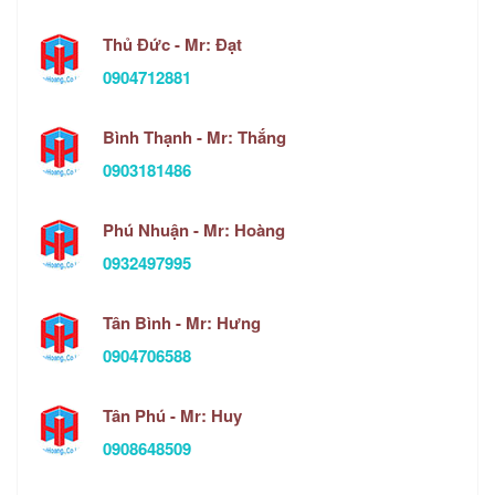
Thủ Đức - Mr: Đạt
0904712881
Bình Thạnh - Mr: Thắng
0903181486
Phú Nhuận - Mr: Hoàng
0932497995
Tân Bình - Mr: Hưng
0904706588
Tân Phú - Mr: Huy
0908648509