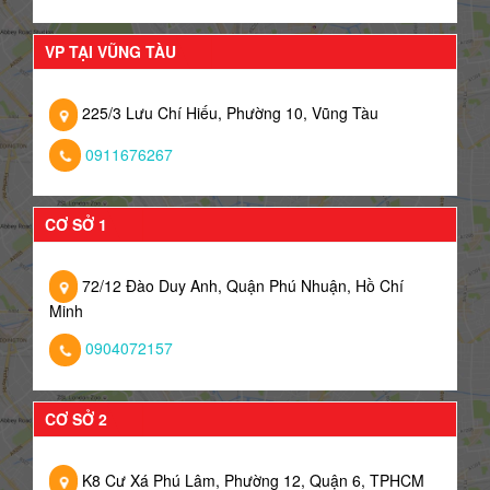
VP TẠI VŨNG TÀU
225/3 Lưu Chí Hiếu, Phường 10, Vũng Tàu
0911676267
CƠ SỞ 1
72/12 Đào Duy Anh, Quận Phú Nhuận, Hồ Chí
Minh
0904072157
CƠ SỞ 2
K8 Cư Xá Phú Lâm, Phường 12, Quận 6, TPHCM