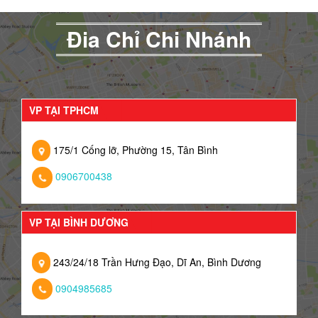
Đia Chỉ Chi Nhánh
VP TẠI TPHCM
175/1 Cống lỡ, Phường 15, Tân Bình
0906700438
VP TẠI BÌNH DƯƠNG
243/24/18 Trần Hưng Đạo, Dĩ An, Bình Dương
0904985685