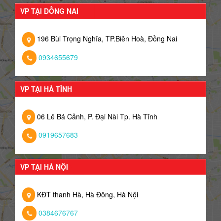
VP TẠI ĐỒNG NAI
196 Bùi Trọng Nghĩa, TP.Biên Hoà, Đồng Nai
0934655679
VP TẠI HÀ TĨNH
06 Lê Bá Cảnh, P. Đại Nài Tp. Hà Tĩnh
0919657683
VP TẠI HÀ NỘI
KĐT thanh Hà, Hà Đông, Hà Nội
0384676767