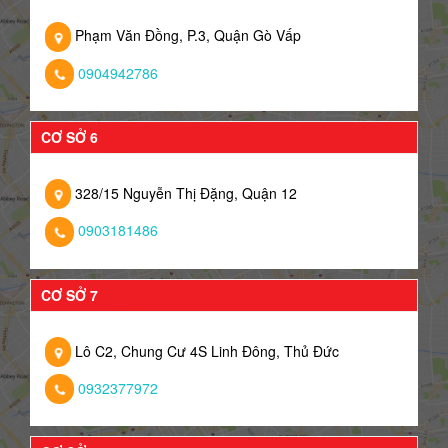
Phạm Văn Đồng, P.3, Quận Gò Vấp
0904942786
CƠ SỞ 6
328/15 Nguyễn Thị Đặng, Quận 12
0903181486
CƠ SỞ 7
Lô C2, Chung Cư 4S Linh Đông, Thủ Đức
0932377972