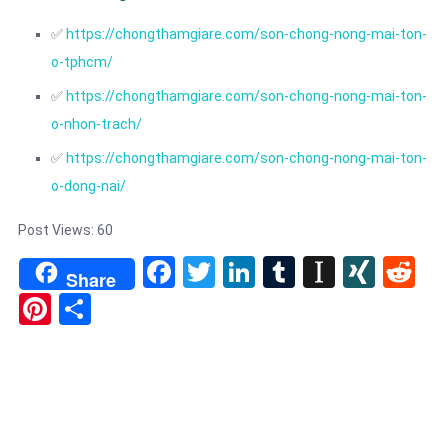
✅
https://chongthamgiare.com/son-chong-nong-mai-ton-
o-tphcm/
✅
https://chongthamgiare.com/son-chong-nong-mai-ton-
o-nhon-trach/
✅
https://chongthamgiare.com/son-chong-nong-mai-ton-
o-dong-nai/
Post Views:
60
Facebook
Twitter
LinkedIn
Tumblr
Instapa
XIN
Re
Share
Pinterest
Share