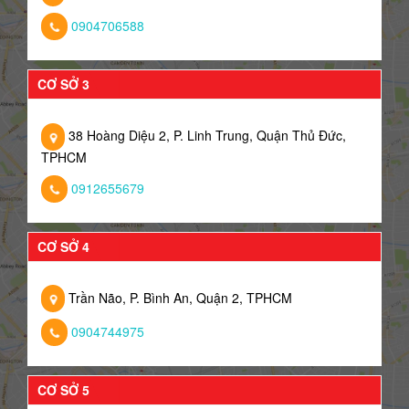
0904706588
CƠ SỞ 3
38 Hoàng Diệu 2, P. Linh Trung, Quận Thủ Đức,
TPHCM
0912655679
CƠ SỞ 4
Trần Não, P. Bình An, Quận 2, TPHCM
0904744975
CƠ SỞ 5