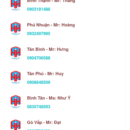
Bình Thạnh - Mr: Thắng
0903181486
Phú Nhuận - Mr: Hoàng
0932497995
Tân Bình - Mr: Hưng
0904706588
Tân Phú - Mr: Huy
0908648509
Bình Tân - Ms: Như Ý
0835748593
Gò Vấp - Mr: Đạt