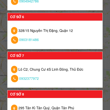
0904942786
CƠ SỞ 6
328/15 Nguyễn Thị Đặng, Quận 12
0903181486
CƠ SỞ 7
Lô C2, Chung Cư 4S Linh Đông, Thủ Đức
0932377972
CƠ SỞ 8
295 Tân Kì Tân Quý, Quận Tân Phú