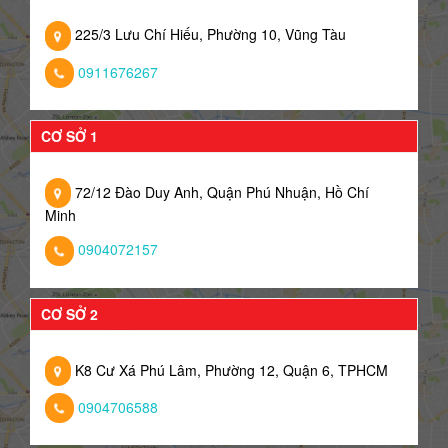
225/3 Lưu Chí Hiếu, Phường 10, Vũng Tàu
0911676267
CƠ SỞ 1
72/12 Đào Duy Anh, Quận Phú Nhuận, Hồ Chí
Minh
0904072157
CƠ SỞ 2
K8 Cư Xá Phú Lâm, Phường 12, Quận 6, TPHCM
0904706588