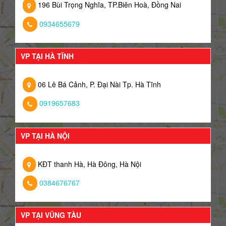
196 Bùi Trọng Nghĩa, TP.Biên Hoà, Đồng Nai
0934655679
VP TẠI HÀ TĨNH
06 Lê Bá Cảnh, P. Đại Nài Tp. Hà Tĩnh
0919657683
VP TẠI HÀ NỘI
KĐT thanh Hà, Hà Đông, Hà Nội
0384676767
VP TẠI VŨNG TÀU