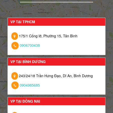
VP TẠI TPHCM
175/1 Cống lỡ, Phường 15, Tân Bình
0906700438
VP TẠI BÌNH DƯƠNG
243/24/18 Trần Hưng Đạo, Dĩ An, Bình Dương
0904985685
VP TẠI ĐỒNG NAI