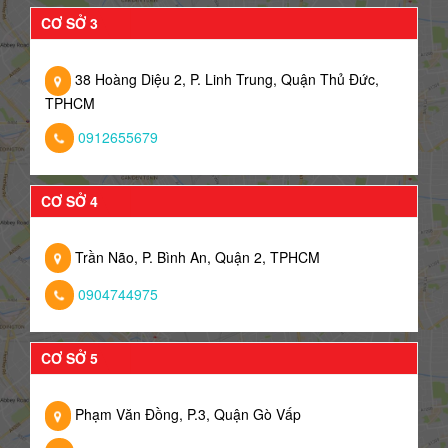
CƠ SỞ 3
38 Hoàng Diệu 2, P. Linh Trung, Quận Thủ Đức,
TPHCM
0912655679
CƠ SỞ 4
Trần Não, P. Bình An, Quận 2, TPHCM
0904744975
CƠ SỞ 5
Phạm Văn Đồng, P.3, Quận Gò Vấp