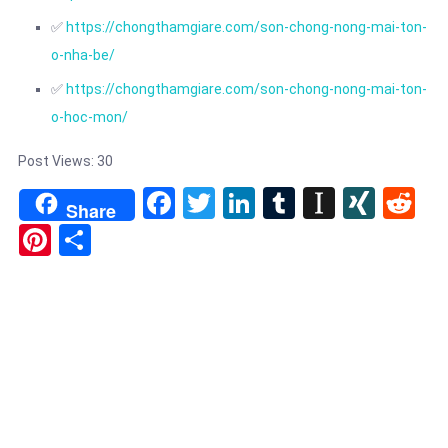
✅
https://chongthamgiare.com/son-chong-nong-mai-ton-
o-nha-be/
✅
https://chongthamgiare.com/son-chong-nong-mai-ton-
o-hoc-mon/
Post Views:
30
Facebook
Twitter
LinkedIn
Tumblr
Instapa
XIN
Re
Share
Pinterest
Share