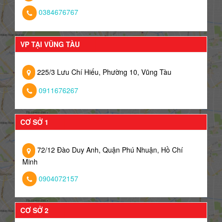
0384676767
VP TẠI VŨNG TÀU
225/3 Lưu Chí Hiếu, Phường 10, Vũng Tàu
0911676267
CƠ SỞ 1
72/12 Đào Duy Anh, Quận Phú Nhuận, Hồ Chí
Minh
0904072157
CƠ SỞ 2