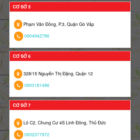
CƠ SỞ 5
Phạm Văn Đồng, P.3, Quận Gò Vấp
0904942786
CƠ SỞ 6
328/15 Nguyễn Thị Đặng, Quận 12
0903181486
CƠ SỞ 7
Lô C2, Chung Cư 4S Linh Đông, Thủ Đức
0932377972