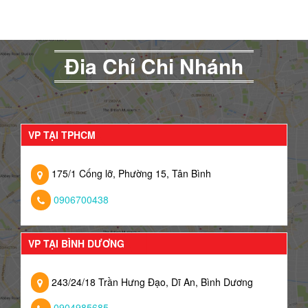
Đia Chỉ Chi Nhánh
VP TẠI TPHCM
175/1 Cống lỡ, Phường 15, Tân Bình
0906700438
VP TẠI BÌNH DƯƠNG
243/24/18 Trần Hưng Đạo, Dĩ An, Bình Dương
0904985685