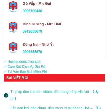
Gò Vấp - Mr: Đạt
0906700438
Bình Dương - Mr: Thái
0912655679
Đông Nai - Như Ý:
0906655679
✅ Hotline 0906.700.438
✅ Cam Kết Dịch Vụ Giá Rẻ
✅ Tư Vấn Báo Giá Miễn Phí
BÀI VIẾT MỚI
Thợ lắp đèn led, đèn chùm, đèn trang trí tại Hà Nội -【Uy
tín】
Lắp đèn led, đèn chùm, đèn trang trí tại Khánh Hoà – 【Uy