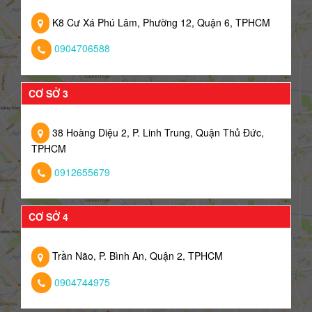
K8 Cư Xá Phú Lâm, Phường 12, Quận 6, TPHCM
0904706588
CƠ SỞ 3
38 Hoàng Diệu 2, P. Linh Trung, Quận Thủ Đức,
TPHCM
0912655679
CƠ SỞ 4
Trần Não, P. Bình An, Quận 2, TPHCM
0904744975