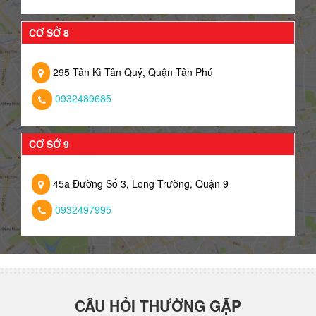
CƠ SỞ 8
295 Tân Kì Tân Quý, Quận Tân Phú
0932489685
CƠ SỞ 9
45a Đường Số 3, Long Trường, Quận 9
0932497995
CÂU HỎI THƯỜNG GẶP