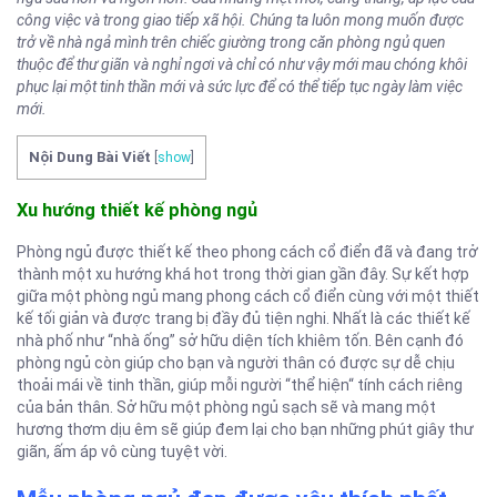
công việc và trong giao tiếp xã hội. Chúng ta luôn mong muốn được
trở về nhà
ngả mình trên chiếc giường trong căn phòng ngủ quen
thuộc để thư giãn và nghỉ ngơi và chỉ có như vậy mới mau chóng khôi
phục lại một tinh thần mới và sức lực để có thể tiếp tục ngày làm việc
mới.
Nội Dung Bài Viết
[
show
]
Xu hướng thiết kế phòng ngủ
Phòng ngủ được thiết kế theo phong cách cổ điển đã và đang trở
thành một xu hướng khá hot trong thời gian gần đây. Sự kết hợp
giữa một phòng ngủ mang phong cách cổ điển cùng với một thiết
kế tối giản và được trang bị đầy đủ tiện nghi. Nhất là các thiết kế
nhà phố như “nhà ống” sở hữu diện tích khiêm tốn. Bên cạnh đó
phòng ngủ còn giúp cho bạn và người thân có được sự dễ chịu
thoải mái về tinh thần, giúp mỗi người “thể hiện“ tính cách riêng
của bản thân. Sở hữu một phòng ngủ sạch sẽ và mang một
hương thơm dịu êm sẽ giúp đem lại cho bạn những phút giây thư
giãn, ấm áp vô cùng tuyệt vời.