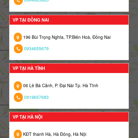
VP TẠI ĐỒNG NAI
196 Bùi Trọng Nghĩa, TP.Biên Hoà, Đồng Nai
0934655679
VP TẠI HÀ TĨNH
06 Lê Bá Cảnh, P. Đại Nài Tp. Hà Tĩnh
0919657683
VP TẠI HÀ NỘI
KĐT thanh Hà, Hà Đông, Hà Nội