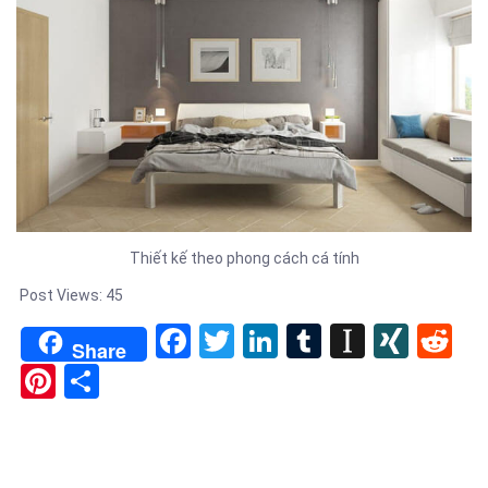
Thiết kế theo phong cách cá tính
Post Views:
45
Facebook
Twitter
LinkedIn
Tumblr
Instapa
XIN
Re
Share
Pinterest
Share