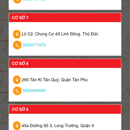
CƠ SỞ 7
Lô C2, Chung Cư 4S Linh Đông, Thủ Đức
0932377972
CƠ SỞ 8
295 Tân Kì Tân Quý, Quận Tân Phú
0932489685
CƠ SỞ 9
45a Đường Số 3, Long Trường, Quận 9