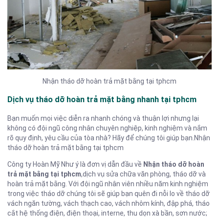
Nhận tháo dỡ hoàn trả mặt bằng tại tphcm
Dịch vụ tháo dỡ hoàn trả mặt bằng nhanh tại tphcm
Bạn muốn mọi việc diễn ra nhanh chóng và thuận lợi nhưng lại
không có đội ngũ công nhân chuyên nghiệp, kinh nghiệm và nắm
rõ quy định, yêu cầu của tòa nhà? Hãy để chúng tôi giúp bạn.Nhận
tháo dỡ hoàn trả mặt bằng tại tphcm
Công ty Hoàn Mỹ Như ý là đơn vị dẫn đầu về
Nhận tháo dỡ hoàn
trả mặt bằng tại tphcm
,dịch vụ sửa chữa văn phòng, tháo dỡ và
hoàn trả mặt bằng. Với đội ngũ nhân viên nhiều năm kinh nghiệm
trong việc tháo dỡ chúng tôi sẽ giúp bạn quên đi nỗi lo về tháo dỡ
vách ngăn tường, vách thạch cao, vách nhôm kính, đập phá, tháo
cắt hệ thống điện, điện thoại, interne, thu dọn xà bần, sơn nước;