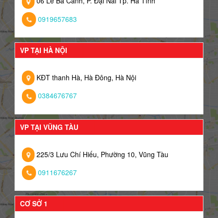
06 Lê Bá Cảnh, P. Đại Nài Tp. Hà Tĩnh
0919657683
VP TẠI HÀ NỘI
KĐT thanh Hà, Hà Đông, Hà Nội
0384676767
VP TẠI VŨNG TÀU
225/3 Lưu Chí Hiếu, Phường 10, Vũng Tàu
0911676267
CƠ SỞ 1