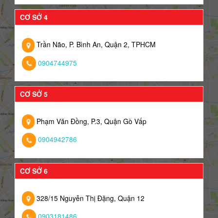
CƠ SỞ 4
Trần Não, P. Bình An, Quận 2, TPHCM
0904744975
CƠ SỞ 5
Phạm Văn Đồng, P.3, Quận Gò Vấp
0904942786
CƠ SỞ 6
328/15 Nguyễn Thị Đặng, Quận 12
0903181486