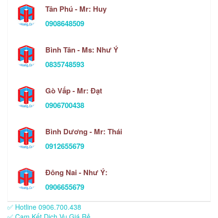
Tân Phú - Mr: Huy
0908648509
Bình Tân - Ms: Như Ý
0835748593
Gò Vấp - Mr: Đạt
0906700438
Bình Dương - Mr: Thái
0912655679
Đông Nai - Như Ý:
0906655679
✅ Hotline 0906.700.438
✅ Cam Kết Dịch Vụ Giá Rẻ