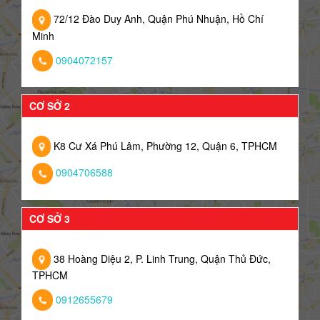
72/12 Đào Duy Anh, Quận Phú Nhuận, Hồ Chí
Minh
0904072157
CƠ SỞ 2
K8 Cư Xá Phú Lâm, Phường 12, Quận 6, TPHCM
0904706588
CƠ SỞ 3
38 Hoàng Diệu 2, P. Linh Trung, Quận Thủ Đức,
TPHCM
0912655679