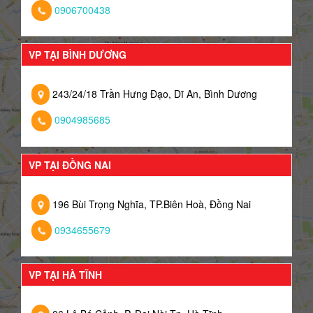
0906700438
VP TẠI BÌNH DƯƠNG
243/24/18 Trần Hưng Đạo, Dĩ An, Bình Dương
0904985685
VP TẠI ĐỒNG NAI
196 Bùi Trọng Nghĩa, TP.Biên Hoà, Đồng Nai
0934655679
VP TẠI HÀ TĨNH