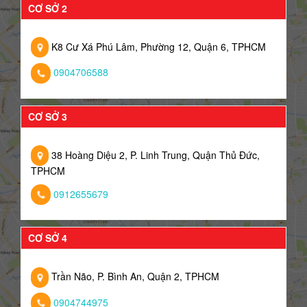
CƠ SỞ 2
K8 Cư Xá Phú Lâm, Phường 12, Quận 6, TPHCM
0904706588
CƠ SỞ 3
38 Hoàng Diệu 2, P. Linh Trung, Quận Thủ Đức,
TPHCM
0912655679
CƠ SỞ 4
Trần Não, P. Bình An, Quận 2, TPHCM
0904744975