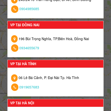
0904985685
VP TẠI ĐỒNG NAI
196 Bùi Trọng Nghĩa, TP.Biên Hoà, Đồng Nai
0934655679
VP TẠI HÀ TĨNH
06 Lê Bá Cảnh, P. Đại Nài Tp. Hà Tĩnh
0919657683
VP TẠI HÀ NỘI