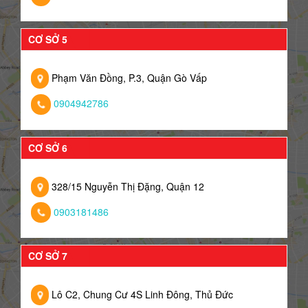
CƠ SỞ 5
Phạm Văn Đồng, P.3, Quận Gò Vấp
0904942786
CƠ SỞ 6
328/15 Nguyễn Thị Đặng, Quận 12
0903181486
CƠ SỞ 7
Lô C2, Chung Cư 4S Linh Đông, Thủ Đức