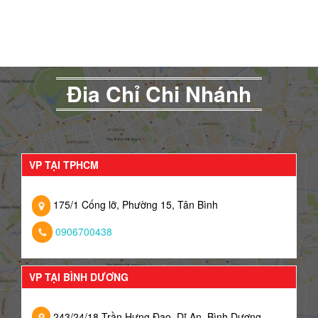
Đia Chỉ Chi Nhánh
VP TẠI TPHCM
175/1 Cống lỡ, Phường 15, Tân Bình
0906700438
VP TẠI BÌNH DƯƠNG
243/24/18 Trần Hưng Đạo, Dĩ An, Bình Dương