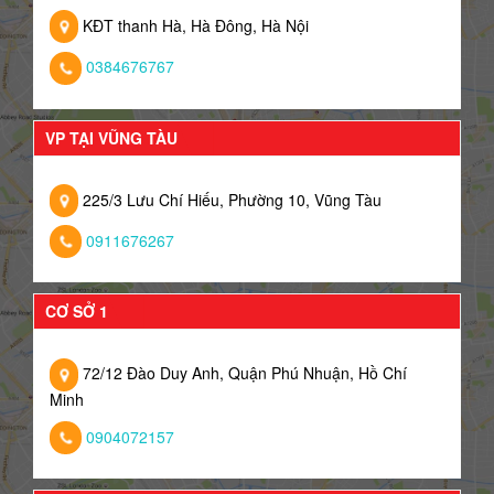
KĐT thanh Hà, Hà Đông, Hà Nội
0384676767
VP TẠI VŨNG TÀU
225/3 Lưu Chí Hiếu, Phường 10, Vũng Tàu
0911676267
CƠ SỞ 1
72/12 Đào Duy Anh, Quận Phú Nhuận, Hồ Chí
Minh
0904072157