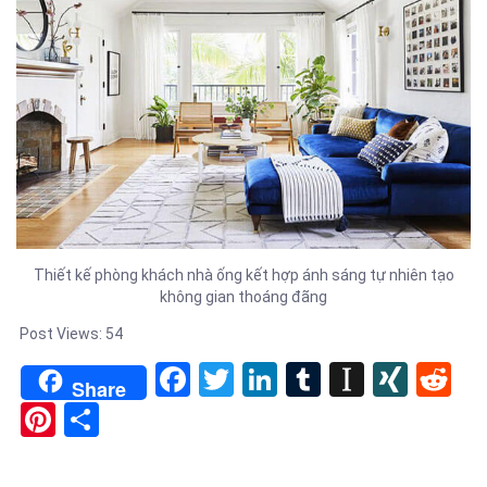
Thiết kế phòng khách nhà ống kết hợp ánh sáng tự nhiên tạo
không gian thoáng đãng
Post Views:
54
Facebook
Twitter
LinkedIn
Tumblr
Instapa
XIN
Re
Share
Pinterest
Share