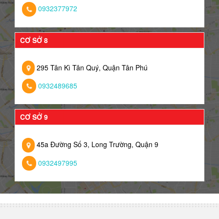
0932377972
CƠ SỞ 8
295 Tân Kì Tân Quý, Quận Tân Phú
0932489685
CƠ SỞ 9
45a Đường Số 3, Long Trường, Quận 9
0932497995