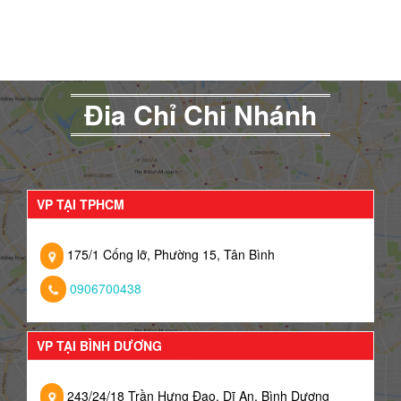
Đia Chỉ Chi Nhánh
VP TẠI TPHCM
175/1 Cống lỡ, Phường 15, Tân Bình
0906700438
VP TẠI BÌNH DƯƠNG
243/24/18 Trần Hưng Đạo, Dĩ An, Bình Dương