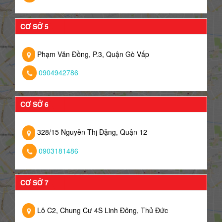
CƠ SỞ 5
Phạm Văn Đồng, P.3, Quận Gò Vấp
0904942786
CƠ SỞ 6
328/15 Nguyễn Thị Đặng, Quận 12
0903181486
CƠ SỞ 7
Lô C2, Chung Cư 4S Linh Đông, Thủ Đức