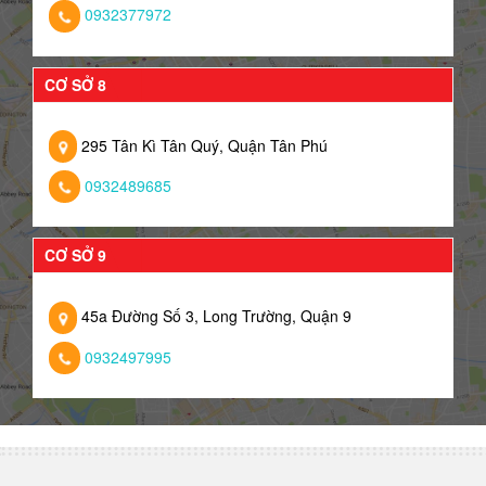
0932377972
CƠ SỞ 8
295 Tân Kì Tân Quý, Quận Tân Phú
0932489685
CƠ SỞ 9
45a Đường Số 3, Long Trường, Quận 9
0932497995