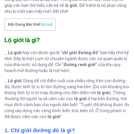
giúp các bạn tìm hiểu cặn kẽ về l
ộ giới.
Để tránh bị xử phạt cũng
như bị mất oan mấy mét đất nhé!
Nội Dung Bài Viết
[
show
]
Lộ giới là gì?
_
Lộ giới
hay còn được gọi là “
chỉ giới đường đỏ
” bạn hãy nhớ kỹ
nhé. Đây là một cụm từ chuyên ngành được các cơ quan quản lý
của nhà nước sử dụng để. Chỉ “
đường ranh giới
” của khu quy
hoạch mở đường hoặc là mở hẻm.
_
Lộ giới
: Dùng để chỉ điểm cuối của chiều rộng trên con đường
đó, được tính từ vị trí tim đường sang hai bên. (Do còn khoảng lưu
không tính từ vị trí mép đường cho đến điểm chỉ
lộ giới
). Thông
thường thì người ta sẽ cắm các cọc
lộ giới
ở hai bên đường. Với
mục đích cảnh báo cho người dân biết. “Tuyệt đối không được thi
công xây dựng các công trình, kiến trúc kiên cố. Ở trong phạm vi
đã được cắm các cọc
lộ giới
”.
1. Chỉ giới đường đỏ là gì?