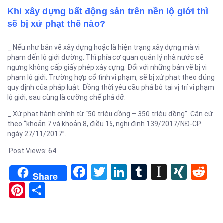
Khi xây dựng bất động sản trên nền lộ giới thì
sẽ bị xử phạt thế nào?
_ Nếu như bản vẽ xây dựng hoặc là hiện trạng xây dựng mà vi
phạm đến lộ giới đường. Thì phía cơ quan quản lý nhà nước sẽ
ngưng không cấp giấy phép xây dựng. Đối với những bản vẽ bị vi
phạm lộ giới. Trường hợp cố tình vi phạm, sẽ bị xử phạt theo đúng
quy định của pháp luật. Đồng thời yêu cầu phá bỏ tại vị trí vi phạm
lộ giới, sau cùng là cưỡng chế phá dỡ.
_ Xử phạt hành chính từ “50 triệu đồng – 350 triệu đồng”. Căn cứ
theo “khoản 7 và khoản 8, điều 15, nghị định 139/2017/NĐ-CP
ngày 27/11/2017”.
Post Views:
64
Facebook
Twitter
LinkedIn
Tumblr
Instapa
XIN
Re
Share
Pinterest
Share