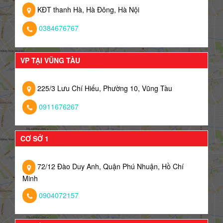
KĐT thanh Hà, Hà Đông, Hà Nội
0384676767
VP TẠI VŨNG TÀU
225/3 Lưu Chí Hiếu, Phường 10, Vũng Tàu
0911676267
CƠ SỞ 1
72/12 Đào Duy Anh, Quận Phú Nhuận, Hồ Chí
Minh
0904072157