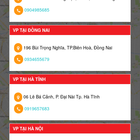
0904985685
VP TẠI ĐỒNG NAI
196 Bùi Trọng Nghĩa, TP.Biên Hoà, Đồng Nai
0934655679
VP TẠI HÀ TĨNH
06 Lê Bá Cảnh, P. Đại Nài Tp. Hà Tĩnh
0919657683
VP TẠI HÀ NỘI