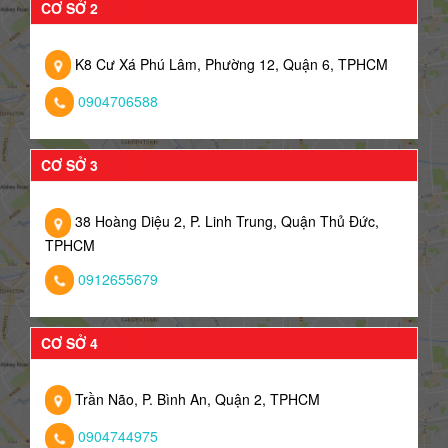
CƠ SỞ 2
K8 Cư Xá Phú Lâm, Phường 12, Quận 6, TPHCM
0904706588
CƠ SỞ 3
38 Hoàng Diệu 2, P. Linh Trung, Quận Thủ Đức,
TPHCM
0912655679
CƠ SỞ 4
Trần Não, P. Bình An, Quận 2, TPHCM
0904744975