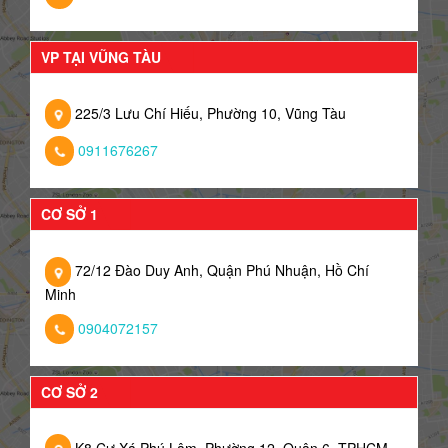
VP TẠI VŨNG TÀU
225/3 Lưu Chí Hiếu, Phường 10, Vũng Tàu
0911676267
CƠ SỞ 1
72/12 Đào Duy Anh, Quận Phú Nhuận, Hồ Chí
Minh
0904072157
CƠ SỞ 2