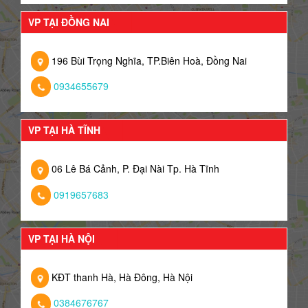
VP TẠI ĐỒNG NAI
196 Bùi Trọng Nghĩa, TP.Biên Hoà, Đồng Nai
0934655679
VP TẠI HÀ TĨNH
06 Lê Bá Cảnh, P. Đại Nài Tp. Hà Tĩnh
0919657683
VP TẠI HÀ NỘI
KĐT thanh Hà, Hà Đông, Hà Nội
0384676767