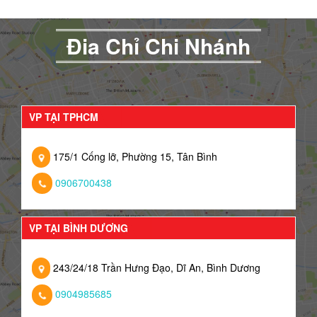
Đia Chỉ Chi Nhánh
VP TẠI TPHCM
175/1 Cống lỡ, Phường 15, Tân Bình
0906700438
VP TẠI BÌNH DƯƠNG
243/24/18 Trần Hưng Đạo, Dĩ An, Bình Dương
0904985685