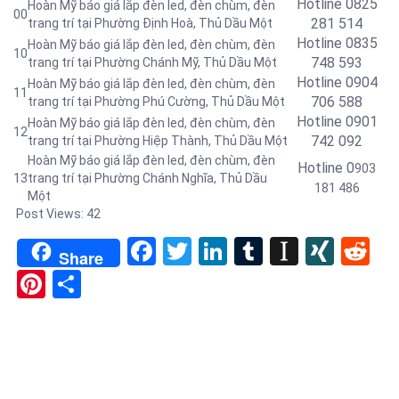
Hotline 0
825
Hoàn Mỹ báo giá lắp đèn led, đèn chùm, đèn
00
281 514
trang trí tại Phường Định Hoà
, Thủ Dầu Một
Hotline 0
835
Hoàn Mỹ báo giá lắp đèn led, đèn chùm, đèn
10
748 593
trang trí tại Phường Chánh Mỹ
, Thủ Dầu Một
Hotline 0904
Hoàn Mỹ báo giá lắp đèn led, đèn chùm, đèn
11
706 588
trang trí tại Phường Phú Cường
, Thủ Dầu Một
Hotline 0901
Hoàn Mỹ báo giá lắp đèn led, đèn chùm, đèn
12
742 092
trang trí tại Phường Hiệp Thành
, Thủ Dầu Một
Hoàn Mỹ báo giá lắp đèn led, đèn chùm, đèn
Hotline 0
903
13
trang trí tại Phường Chánh Nghĩa
, Thủ Dầu
181 486
Một
Post Views:
42
Facebook
Twitter
LinkedIn
Tumblr
Instapa
XIN
Re
Share
Pinterest
Share