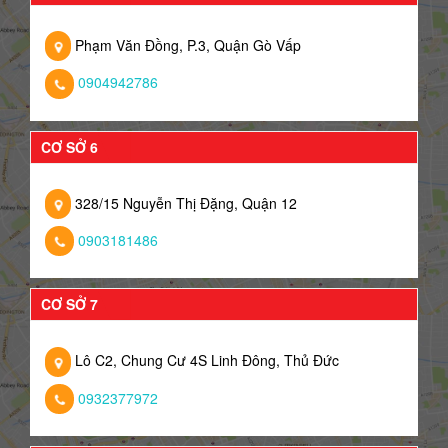
Phạm Văn Đồng, P.3, Quận Gò Vấp
0904942786
CƠ SỞ 6
328/15 Nguyễn Thị Đặng, Quận 12
0903181486
CƠ SỞ 7
Lô C2, Chung Cư 4S Linh Đông, Thủ Đức
0932377972