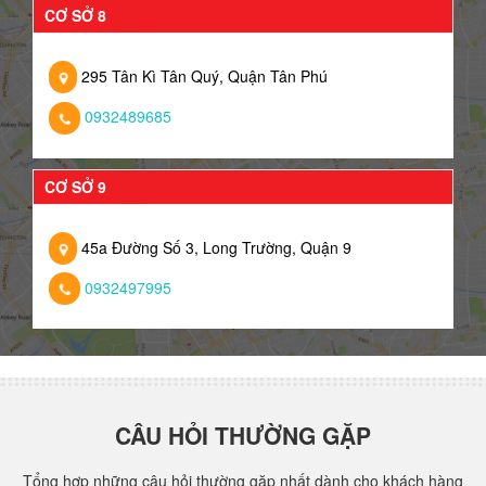
CƠ SỞ 8
295 Tân Kì Tân Quý, Quận Tân Phú
0932489685
CƠ SỞ 9
45a Đường Số 3, Long Trường, Quận 9
0932497995
CÂU HỎI THƯỜNG GẶP
Tổng hợp những câu hỏi thường gặp nhất dành cho khách hàng