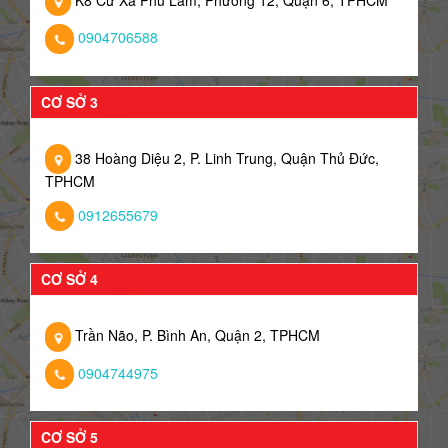
K8 Cư Xá Phú Lâm, Phường 12, Quận 6, TPHCM
0904706588
CƠ SỞ 3
38 Hoàng Diệu 2, P. Linh Trung, Quận Thủ Đức,
TPHCM
0912655679
CƠ SỞ 4
Trần Não, P. Bình An, Quận 2, TPHCM
0904744975
CƠ SỞ 5