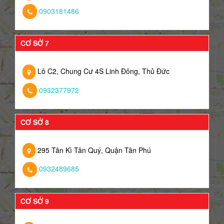
0903181486
CƠ SỞ 7
Lô C2, Chung Cư 4S Linh Đông, Thủ Đức
0932377972
CƠ SỞ 8
295 Tân Kì Tân Quý, Quận Tân Phú
0932489685
CƠ SỞ 9