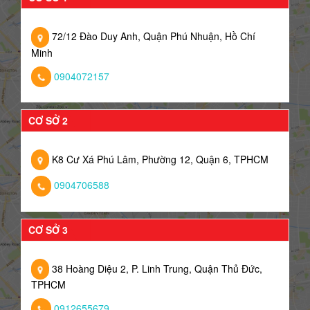
72/12 Đào Duy Anh, Quận Phú Nhuận, Hồ Chí
Minh
0904072157
CƠ SỞ 2
K8 Cư Xá Phú Lâm, Phường 12, Quận 6, TPHCM
0904706588
CƠ SỞ 3
38 Hoàng Diệu 2, P. Linh Trung, Quận Thủ Đức,
TPHCM
0912655679