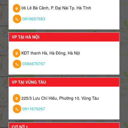
06 Lê Bá Cảnh, P. Đại Nài Tp. Hà Tĩnh
0919657683
VP TẠI HÀ NỘI
KĐT thanh Hà, Hà Đông, Hà Nội
0384676767
VP TẠI VŨNG TÀU
225/3 Lưu Chí Hiếu, Phường 10, Vũng Tàu
0911676267
CƠ SỞ 1