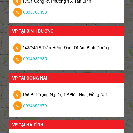
175/1 Cống lỡ, Phường 15, Tân Bình
0906700438
VP TẠI BÌNH DƯƠNG
243/24/18 Trần Hưng Đạo, Dĩ An, Bình Dương
0904985685
VP TẠI ĐỒNG NAI
196 Bùi Trọng Nghĩa, TP.Biên Hoà, Đồng Nai
0934655679
VP TẠI HÀ TĨNH