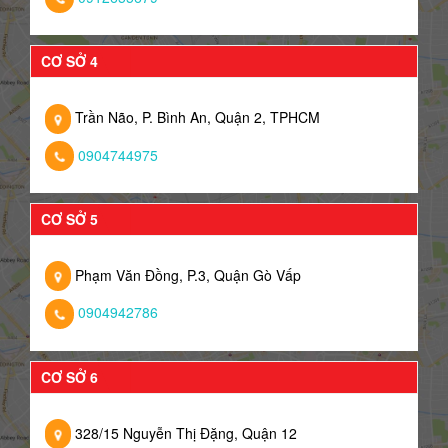
CƠ SỞ 4
Trần Não, P. Bình An, Quận 2, TPHCM
0904744975
CƠ SỞ 5
Phạm Văn Đồng, P.3, Quận Gò Vấp
0904942786
CƠ SỞ 6
328/15 Nguyễn Thị Đặng, Quận 12