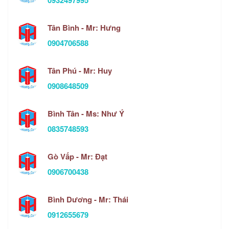
0932497995
Tân Bình - Mr: Hưng
0904706588
Tân Phú - Mr: Huy
0908648509
Bình Tân - Ms: Như Ý
0835748593
Gò Vấp - Mr: Đạt
0906700438
Bình Dương - Mr: Thái
0912655679