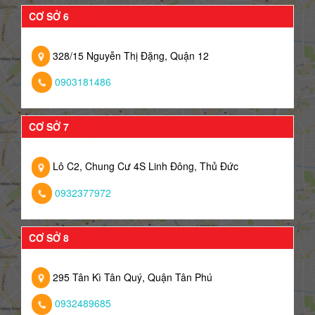
CƠ SỞ 6
328/15 Nguyễn Thị Đặng, Quận 12
0903181486
CƠ SỞ 7
Lô C2, Chung Cư 4S Linh Đông, Thủ Đức
0932377972
CƠ SỞ 8
295 Tân Kì Tân Quý, Quận Tân Phú
0932489685