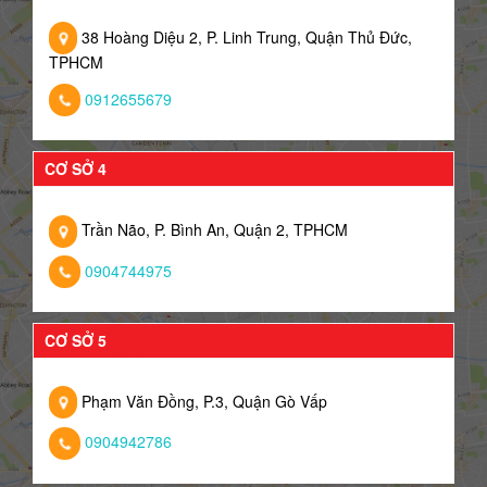
38 Hoàng Diệu 2, P. Linh Trung, Quận Thủ Đức,
TPHCM
0912655679
CƠ SỞ 4
Trần Não, P. Bình An, Quận 2, TPHCM
0904744975
CƠ SỞ 5
Phạm Văn Đồng, P.3, Quận Gò Vấp
0904942786