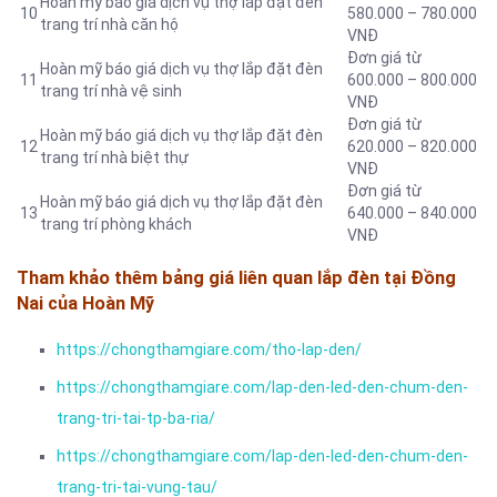
Hoàn mỹ báo giá dịch vụ thợ lắp đặt đèn
10
580.000 – 780.000
trang trí nhà căn hộ
VNĐ
Đơn giá từ
Hoàn mỹ báo giá dịch vụ thợ lắp đặt đèn
11
600.000 – 800.000
trang trí nhà vệ sinh
VNĐ
Đơn giá từ
Hoàn mỹ báo giá dịch vụ thợ lắp đặt đèn
12
620.000 – 820.000
trang trí nhà biệt thự
VNĐ
Đơn giá từ
Hoàn mỹ báo giá dịch vụ thợ lắp đặt đèn
13
640.000 – 840.000
trang trí phòng khách
VNĐ
Tham khảo thêm bảng giá liên quan lắp đèn tại Đồng
Nai của Hoàn Mỹ
https://chongthamgiare.com/tho-lap-den/
https://chongthamgiare.com/lap-den-led-den-chum-den-
trang-tri-tai-tp-ba-ria/
https://chongthamgiare.com/lap-den-led-den-chum-den-
trang-tri-tai-vung-tau/