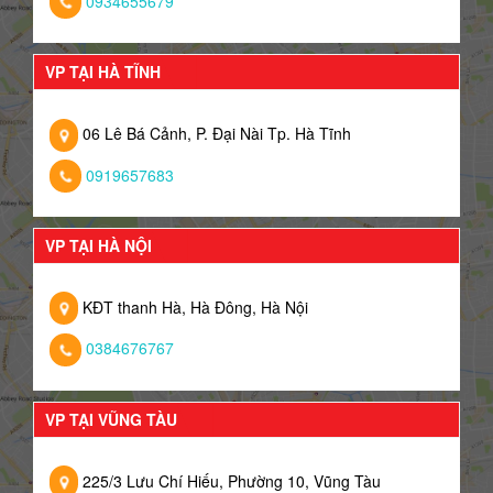
0934655679
VP TẠI HÀ TĨNH
06 Lê Bá Cảnh, P. Đại Nài Tp. Hà Tĩnh
0919657683
VP TẠI HÀ NỘI
KĐT thanh Hà, Hà Đông, Hà Nội
0384676767
VP TẠI VŨNG TÀU
225/3 Lưu Chí Hiếu, Phường 10, Vũng Tàu