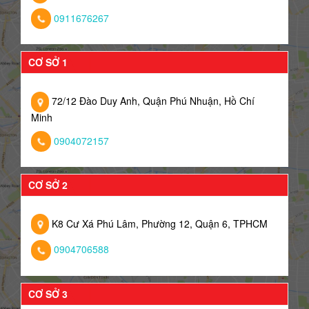
0911676267
CƠ SỞ 1
72/12 Đào Duy Anh, Quận Phú Nhuận, Hồ Chí
Minh
0904072157
CƠ SỞ 2
K8 Cư Xá Phú Lâm, Phường 12, Quận 6, TPHCM
0904706588
CƠ SỞ 3