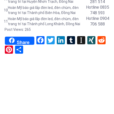
281 514
trang trí tại Huyện Nhơn Trạch, Đồng Nai
Hotline 0
835
Hoàn Mỹ báo giá lắp đèn led, đèn chùm, đèn
10
748 593
trang trí tại
Thành phố Biên Hòa, Đồng Nai
Hotline 0904
Hoàn Mỹ báo giá lắp đèn led, đèn chùm, đèn
11
706 588
trang trí tại
Thành phố Long Khánh, Đồng Nai
Post Views:
265
Facebook
Twitter
LinkedIn
Tumblr
Instapa
XIN
Re
Share
Pinterest
Share