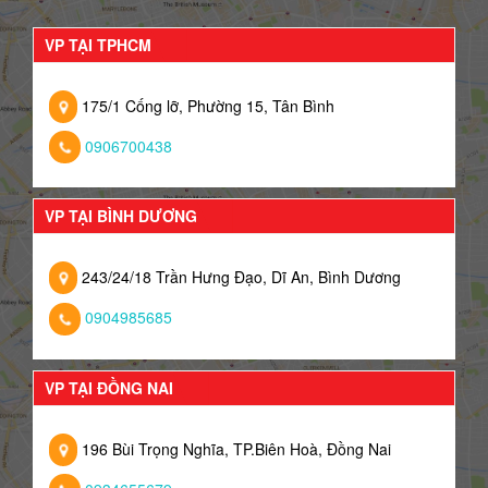
VP TẠI TPHCM
175/1 Cống lỡ, Phường 15, Tân Bình
0906700438
VP TẠI BÌNH DƯƠNG
243/24/18 Trần Hưng Đạo, Dĩ An, Bình Dương
0904985685
VP TẠI ĐỒNG NAI
196 Bùi Trọng Nghĩa, TP.Biên Hoà, Đồng Nai