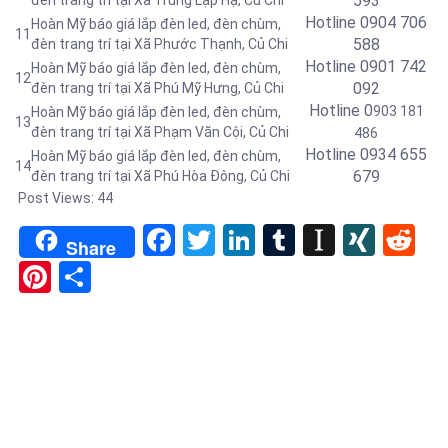
593
Hotline 0904 706
Hoàn Mỹ báo giá lắp đèn led, đèn chùm,
11
588
đèn trang trí tại
Xã Phước Thạnh, Củ Chi
Hotline 0901 742
Hoàn Mỹ báo giá lắp đèn led, đèn chùm,
12
092
đèn trang trí tại Xã Phú Mỹ Hưng, Củ Chi
Hotline 0
903 181
Hoàn Mỹ báo giá lắp đèn led, đèn chùm,
13
đèn trang trí tại Xã Phạm Văn Cội, Củ Chi
486
Hotline 0934 655
Hoàn Mỹ báo giá lắp đèn led, đèn chùm,
14
679
đèn trang trí tại Xã Phú Hòa Đông
, Củ Chi
Post Views:
44
Facebook
Twitter
LinkedIn
Tumblr
Instapa
XIN
Re
Share
Pinterest
Share