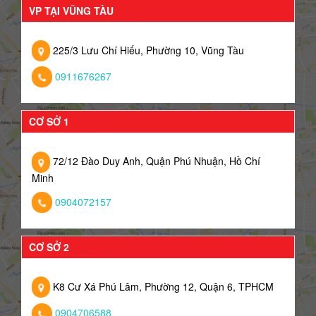
VP TẠI VŨNG TÀU
225/3 Lưu Chí Hiếu, Phường 10, Vũng Tàu
0911676267
CƠ SỞ 1
72/12 Đào Duy Anh, Quận Phú Nhuận, Hồ Chí
Minh
0904072157
CƠ SỞ 2
K8 Cư Xá Phú Lâm, Phường 12, Quận 6, TPHCM
0904706588