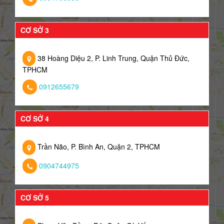
CƠ SỞ 3
38 Hoàng Diệu 2, P. Linh Trung, Quận Thủ Đức,
TPHCM
0912655679
CƠ SỞ 4
Trần Não, P. Bình An, Quận 2, TPHCM
0904744975
CƠ SỞ 5