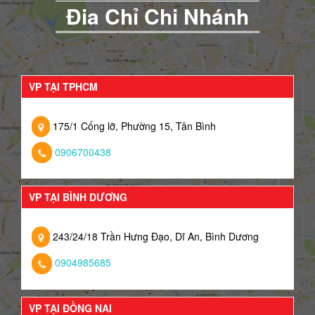
Đia Chỉ Chi Nhánh
VP TẠI TPHCM
175/1 Cống lỡ, Phường 15, Tân Bình
0906700438
VP TẠI BÌNH DƯƠNG
243/24/18 Trần Hưng Đạo, Dĩ An, Bình Dương
0904985685
VP TẠI ĐỒNG NAI