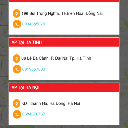
196 Bùi Trọng Nghĩa, TP.Biên Hoà, Đồng Nai
0934655679
VP TẠI HÀ TĨNH
06 Lê Bá Cảnh, P. Đại Nài Tp. Hà Tĩnh
0919657683
VP TẠI HÀ NỘI
KĐT thanh Hà, Hà Đông, Hà Nội
0384676767