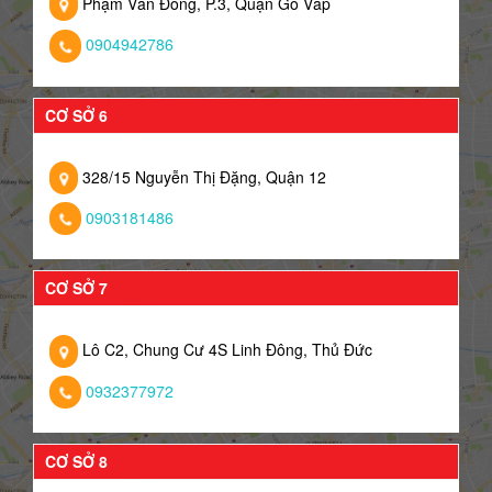
Phạm Văn Đồng, P.3, Quận Gò Vấp
0904942786
CƠ SỞ 6
328/15 Nguyễn Thị Đặng, Quận 12
0903181486
CƠ SỞ 7
Lô C2, Chung Cư 4S Linh Đông, Thủ Đức
0932377972
CƠ SỞ 8