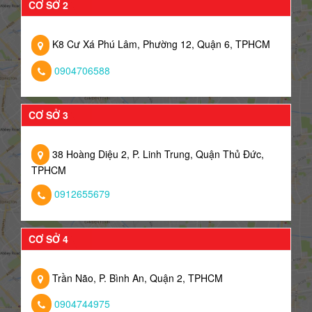
CƠ SỞ 2
K8 Cư Xá Phú Lâm, Phường 12, Quận 6, TPHCM
0904706588
CƠ SỞ 3
38 Hoàng Diệu 2, P. Linh Trung, Quận Thủ Đức,
TPHCM
0912655679
CƠ SỞ 4
Trần Não, P. Bình An, Quận 2, TPHCM
0904744975