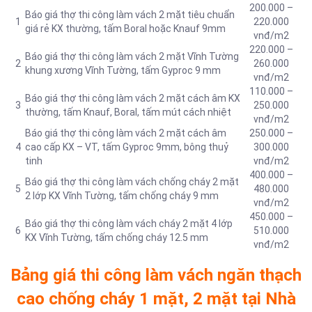
200.000 –
Báo giá thợ thi công làm vách 2 mặt tiêu chuẩn
1
220.000
giá rẻ KX thường, tấm Boral hoặc Knauf 9mm
vnđ/m2
220.000 –
Báo giá thợ thi công làm vách 2 mặt Vĩnh Tường
2
260.000
khung xương Vĩnh Tường, tấm Gyproc 9 mm
vnđ/m2
110.000 –
Báo giá thợ thi công làm vách 2 mặt cách âm KX
3
250.000
thường, tấm Knauf, Boral, tấm mút cách nhiệt
vnđ/m2
Báo giá thợ thi công làm vách 2 mặt cách âm
250.000 –
4
cao cấp KX – VT, tấm Gyproc 9mm, bông thuỷ
300.000
tinh
vnđ/m2
400.000 –
Báo giá thợ thi công làm vách chống cháy 2 mặt
5
480.000
2 lớp KX Vĩnh Tường, tấm chống cháy 9 mm
vnđ/m2
450.000 –
Báo giá thợ thi công làm vách cháy 2 mặt 4 lớp
6
510.000
KX Vĩnh Tường, tấm chống cháy 12.5 mm
vnđ/m2
Bảng giá thi công làm vách ngăn thạch
cao chống cháy 1 mặt, 2 mặt tại Nhà