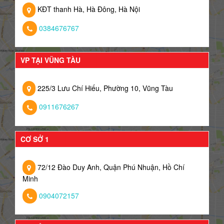
KĐT thanh Hà, Hà Đông, Hà Nội
0384676767
VP TẠI VŨNG TÀU
225/3 Lưu Chí Hiếu, Phường 10, Vũng Tàu
0911676267
CƠ SỞ 1
72/12 Đào Duy Anh, Quận Phú Nhuận, Hồ Chí
Minh
0904072157