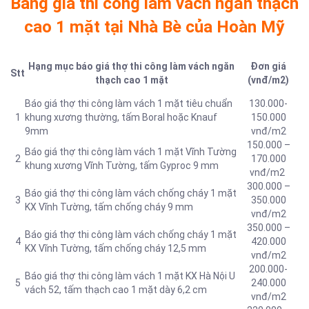
Bảng giá thi công làm vách ngăn thạch
cao 1 mặt tại Nhà Bè của Hoàn Mỹ
Hạng mục báo giá thợ thi công làm vách ngăn
Đơn giá
Stt
thạch cao 1 mặt
(vnđ/m2)
Báo giá thợ thi công làm vách 1 mặt tiêu chuẩn
130.000-
1
khung xương thường, tấm Boral hoặc Knauf
150.000
9mm
vnđ/m2
150.000 –
Báo giá thợ thi công làm vách 1 mặt Vĩnh Tường
2
170.000
khung xương Vĩnh Tường, tấm Gyproc 9 mm
vnđ/m2
300.000 –
Báo giá thợ thi công làm vách chống cháy 1 mặt
3
350.000
KX Vĩnh Tường, tấm chống cháy 9 mm
vnđ/m2
350.000 –
Báo giá thợ thi công làm vách chống cháy 1 mặt
4
420.000
KX Vĩnh Tường, tấm chống cháy 12,5 mm
vnđ/m2
200.000-
Báo giá thợ thi công làm vách 1 mặt KX Hà Nội U
5
240.000
vách 52, tấm thạch cao 1 mặt dày 6,2 cm
vnđ/m2