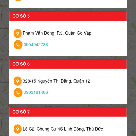
CƠ SỞ 5
Phạm Văn Đồng, P.3, Quận Gò Vấp
0904942786
CƠ SỞ 6
328/15 Nguyễn Thị Đặng, Quận 12
0903181486
CƠ SỞ 7
Lô C2, Chung Cư 4S Linh Đông, Thủ Đức