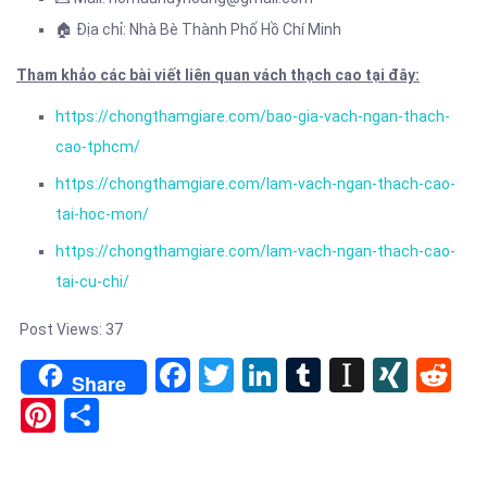
🏠 Địa chỉ: Nhà Bè Thành Phố Hồ Chí Minh
Tham khảo các bài viết liên quan vách thạch cao tại đây:
https://chongthamgiare.com/bao-gia-vach-ngan-thach-
cao-tphcm/
https://chongthamgiare.com/lam-vach-ngan-thach-cao-
tai-hoc-mon/
https://chongthamgiare.com/lam-vach-ngan-thach-cao-
tai-cu-chi/
Post Views:
37
Facebook
Twitter
LinkedIn
Tumblr
Instapa
XIN
Re
Share
Pinterest
Share