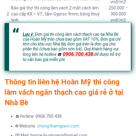
vnđ/m2
Báo giá thợ thi công làm vách 2 mặt cách âm
250.000 –
2
cao cấp KX – VT, tấm Gyproc 9mm, bông thuỷ
300.000
tinh
vnđ/m2
Lưu ý:
Đơn giá thi công làm vách thạch cao tại Nhà Bè
của Hoàn Mỹ trên chưa bao gồm VAT 10%, Đơn giá chỉ
tính cho khu vực Nhà Bè,
Đơn giá trên là đơn giá cho
phần thô (chưa bao gồm sơn bả).
Quý khách hàng vui
0906.700.438
lòng liên hệ hotline
☎️
để đ
ược hỗ trợ
tư vấn báo giá miễn phí.
Thông tin liên hệ Hoàn Mỹ thi công
làm vách ngăn thạch cao giá rẻ ở tại
Nhà Bè
☎️ Hotline: 0906.700.438
🌐 Website:
chongthamgiare.com
💌 Mail: homauhuyhoang@gmail.com