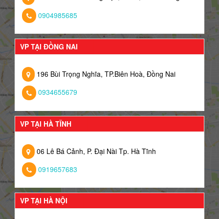
0904985685
VP TẠI ĐỒNG NAI
196 Bùi Trọng Nghĩa, TP.Biên Hoà, Đồng Nai
0934655679
VP TẠI HÀ TĨNH
06 Lê Bá Cảnh, P. Đại Nài Tp. Hà Tĩnh
0919657683
VP TẠI HÀ NỘI