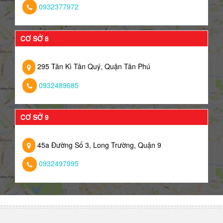
0932377972
CƠ SỞ 8
295 Tân Kì Tân Quý, Quận Tân Phú
0932489685
CƠ SỞ 9
45a Đường Số 3, Long Trường, Quận 9
0932497995