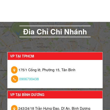
Đia Chỉ Chi Nhánh
VP TẠI TPHCM
175/1 Cống lỡ, Phường 15, Tân Bình
0906700438
VP TẠI BÌNH DƯƠNG
243/24/18 Trần Hưng Đạo, Dĩ An, Bình Dương