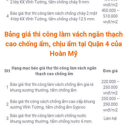
2 lớp KX Vĩnh Tường, tấm chống cháy 9 mm
vnđ/m2
450.000 –
Báo giá thợ thi công làm vách chống cháy 2 mặt
4
510.000
4 lớp KX Vĩnh Tường, tấm chống cháy 12.5 mm
vnđ/m2
Bảng giá thi công làm vách ngăn thạch
cao chống ẩm, chịu ẩm tại Quận 4 của
Hoàn Mỹ
Hạng mục báo giá thợ thi công làm vách ngăn
Stt
Đơn giá
thạch cao chống ẩm
220.000 –
Báo giá thợ thi công làm vách chống ẩm giá rẻ
1
250.000
khung xương thường, tấm chống ẩm
vnđ/m2
250.000 –
Báo giá thi công vách chống ẩm cao cấp khung
2
290.000
xương Vĩnh Tường, tấm chống ẩm Gyproc
vnđ/m2
Báo giá thợ thi công làm vách chống nước
3
Liên hệ
khung xương thường, tấm chống nước 6 mm