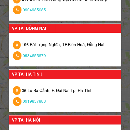
0904985685
VP TẠI ĐỒNG NAI
196 Bùi Trọng Nghĩa, TP.Biên Hoà, Đồng Nai
0934655679
VP TẠI HÀ TĨNH
06 Lê Bá Cảnh, P. Đại Nài Tp. Hà Tĩnh
0919657683
VP TẠI HÀ NỘI