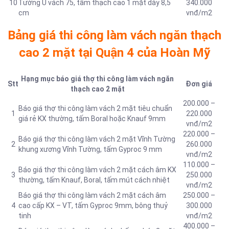
10
Tường U vách 75, tấm thạch cao 1 mặt dày 8,5
340.000
cm
vnđ/m2
Bảng giá thi công làm vách ngăn thạch
cao 2 mặt tại Quận 4 của Hoàn Mỹ
Hạng mục báo giá thợ thi công làm vách ngăn
Stt
Đơn giá
thạch cao 2 mặt
200.000 –
Báo giá thợ thi công làm vách 2 mặt tiêu chuẩn
1
220.000
giá rẻ KX thường, tấm Boral hoặc Knauf 9mm
vnđ/m2
220.000 –
Báo giá thợ thi công làm vách 2 mặt Vĩnh Tường
2
260.000
khung xương Vĩnh Tường, tấm Gyproc 9 mm
vnđ/m2
110.000 –
Báo giá thợ thi công làm vách 2 mặt cách âm KX
3
250.000
thường, tấm Knauf, Boral, tấm mút cách nhiệt
vnđ/m2
Báo giá thợ thi công làm vách 2 mặt cách âm
250.000 –
4
cao cấp KX – VT, tấm Gyproc 9mm, bông thuỷ
300.000
tinh
vnđ/m2
400.000 –