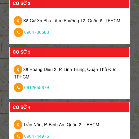
CƠ SỞ 2
K8 Cư Xá Phú Lâm, Phường 12, Quận 6, TPHCM
0904706588
CƠ SỞ 3
38 Hoàng Diệu 2, P. Linh Trung, Quận Thủ Đức,
TPHCM
0912655679
CƠ SỞ 4
Trần Não, P. Bình An, Quận 2, TPHCM
0904744975