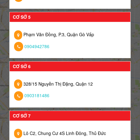
CƠ SỞ 5
Phạm Văn Đồng, P.3, Quận Gò Vấp
0904942786
CƠ SỞ 6
328/15 Nguyễn Thị Đặng, Quận 12
0903181486
CƠ SỞ 7
Lô C2, Chung Cư 4S Linh Đông, Thủ Đức