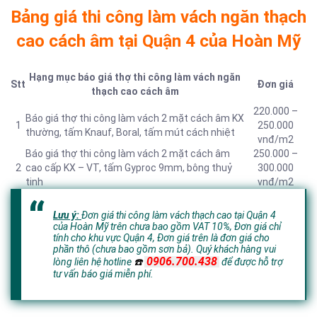
Bảng giá thi công làm vách ngăn thạch
cao cách âm tại Quận 4 của Hoàn Mỹ
Hạng mục báo giá thợ thi công làm vách ngăn
Stt
Đơn giá
thạch cao cách âm
220.000 –
Báo giá thợ thi công làm vách 2 mặt cách âm KX
1
250.000
thường, tấm Knauf, Boral, tấm mút cách nhiệt
vnđ/m2
Báo giá thợ thi công làm vách 2 mặt cách âm
250.000 –
2
cao cấp KX – VT, tấm Gyproc 9mm, bông thuỷ
300.000
tinh
vnđ/m2
Lưu ý:
Đơn giá thi công làm vách thạch cao tại Quận 4
của Hoàn Mỹ trên chưa bao gồm VAT 10%, Đơn giá chỉ
tính cho khu vực Quận 4,
Đơn giá trên là đơn giá cho
phần thô (chưa bao gồm sơn bả).
Quý khách hàng vui
0906.700.438
lòng liên hệ hotline
☎️
để đ
ược hỗ trợ
tư vấn báo giá miễn phí.