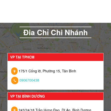
Đia Chỉ Chi Nhánh
VP TẠI TPHCM
175/1 Cống lỡ, Phường 15, Tân Bình
0906700438
VP TẠI BÌNH DƯƠNG
243/24/18 Trần Hưng Đạo, Dĩ An, Bình Dương