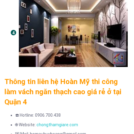
Thông tin liên hệ Hoàn Mỹ thi công
làm vách ngăn thạch cao giá rẻ ở tại
Quận 4
☎️ Hotline: 0906.700.438
🌐 Website:
chongthamgiare.com
💌 Mail: homauhuyhoang@gmail.com