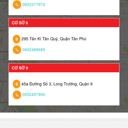
0932377972
CƠ SỞ 8
295 Tân Kì Tân Quý, Quận Tân Phú
0932489685
CƠ SỞ 9
45a Đường Số 3, Long Trường, Quận 9
0932497995