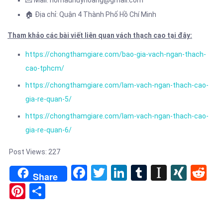
🏠 Địa chỉ: Quận 4 Thành Phố Hồ Chí Minh
Tham khảo các bài viết liên quan vách thạch cao tại đây:
https://chongthamgiare.com/bao-gia-vach-ngan-thach-
cao-tphcm/
https://chongthamgiare.com/lam-vach-ngan-thach-cao-
gia-re-quan-5/
https://chongthamgiare.com/lam-vach-ngan-thach-cao-
gia-re-quan-6/
Post Views:
227
Facebook
Twitter
LinkedIn
Tumblr
Instapa
XIN
Re
Share
Pinterest
Share