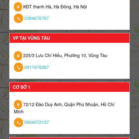
KĐT thanh Hà, Hà Đông, Hà Nội
0384676767
VP TẠI VŨNG TÀU
225/3 Lưu Chí Hiếu, Phường 10, Vũng Tàu
0911676267
CƠ SỞ 1
72/12 Đào Duy Anh, Quận Phú Nhuận, Hồ Chí
Minh
0904072157