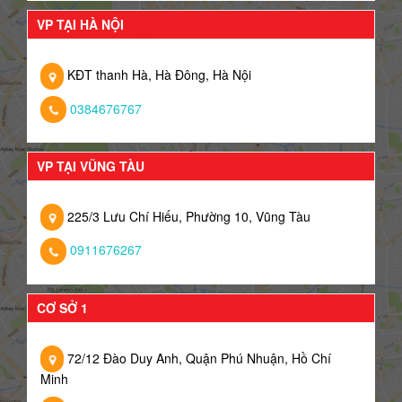
VP TẠI HÀ NỘI
KĐT thanh Hà, Hà Đông, Hà Nội
0384676767
VP TẠI VŨNG TÀU
225/3 Lưu Chí Hiếu, Phường 10, Vũng Tàu
0911676267
CƠ SỞ 1
72/12 Đào Duy Anh, Quận Phú Nhuận, Hồ Chí
Minh