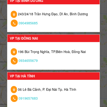
VP TẠI BÌNH DƯƠNG
243/24/18 Trần Hưng Đạo, Dĩ An, Bình Dương
0904985685
VP TẠI ĐỒNG NAI
196 Bùi Trọng Nghĩa, TP.Biên Hoà, Đồng Nai
0934655679
VP TẠI HÀ TĨNH
06 Lê Bá Cảnh, P. Đại Nài Tp. Hà Tĩnh
0919657683