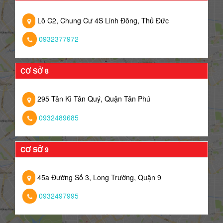
Lô C2, Chung Cư 4S Linh Đông, Thủ Đức
0932377972
CƠ SỞ 8
295 Tân Kì Tân Quý, Quận Tân Phú
0932489685
CƠ SỞ 9
45a Đường Số 3, Long Trường, Quận 9
0932497995