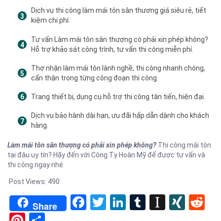
Dịch vụ thi công làm mái tôn sân thương giá siêu rẻ, tiết
kiệm chi phí.
Tư vấn Làm mái tôn sân thượng có phải xin phép không?
Hỗ trợ khảo sát công trình, tư vấn thi công miễn phí.
Thợ nhận làm mái tôn lành nghề, thi công nhanh chóng,
cẩn thận trong từng công đoạn thi công.
Trang thiết bị, dụng cụ hỗ trợ thi công tân tiến, hiện đại.
Dịch vụ bảo hành dài hạn, ưu đãi hấp dẫn dành cho khách
hàng.
Làm mái tôn sân thượng có phải xin phép không?
Thi công mái tôn
tại đâu uy tín? Hãy đến với Công Ty Hoàn Mỹ để được tư vấn và
thi công ngay nhé.
Post Views:
490
Facebook
Twitter
LinkedIn
Tumblr
Instapa
XIN
Re
Share
Pinterest
Share