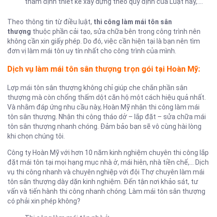
thẩm định thiết kế xây dựng theo quy định của Luật này,….
Theo thông tin từ điều luật,
thi công làm mái tôn sân
thượng
thuộc phần cải tạo, sửa chữa bên trong công trình nên
không cần xin giấy phép. Do đó, việc cần hiện tại là bạn nên tìm
đơn vị làm mái tôn uy tín nhất cho công trình của mình.
Dịch vụ làm mái tôn sân thượng trọn gói tại Hoàn Mỹ:
Lợp mái tôn sân thượng không chỉ giúp che chắn phần sân
thượng mà còn chống thấm dột căn hộ một cách hiệu quả nhất.
Và nhằm đáp ứng nhu cầu này, Hoàn Mỹ nhận thi công làm mái
tôn sân thượng. Nhận thi công tháo dở – lắp đặt – sửa chữa mái
tôn sân thượng nhanh chóng. Đảm bảo bạn sẽ vô cùng hài lòng
khi chọn chúng tôi.
Công ty Hoàn Mỹ với hơn 10 năm kinh nghiệm chuyên thi công lắp
đặt mái tôn tại mọi hạng mục nhà ở, mái hiên, nhà tiền chế,… Dịch
vụ thi công nhanh và chuyên nghiệp với đội Thợ chuyên làm mái
tôn sân thượng dày dặn kinh nghiệm. Đến tận nơi khảo sát, tư
vấn và tiến hành thi công nhanh chóng. Làm mái tôn sân thượng
có phải xin phép không?