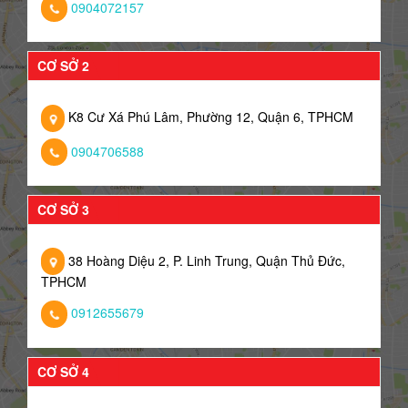
0904072157
CƠ SỞ 2
K8 Cư Xá Phú Lâm, Phường 12, Quận 6, TPHCM
0904706588
CƠ SỞ 3
38 Hoàng Diệu 2, P. Linh Trung, Quận Thủ Đức,
TPHCM
0912655679
CƠ SỞ 4