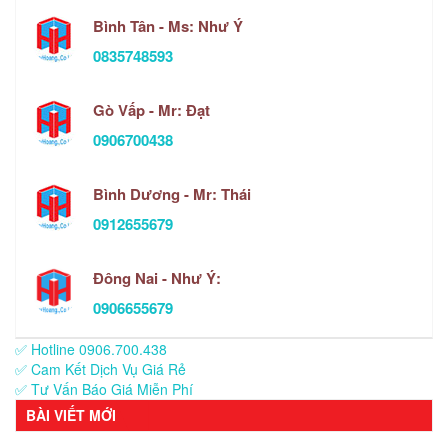
Bình Tân - Ms: Như Ý
0835748593
Gò Vấp - Mr: Đạt
0906700438
Bình Dương - Mr: Thái
0912655679
Đông Nai - Như Ý:
0906655679
✅ Hotline 0906.700.438
✅ Cam Kết Dịch Vụ Giá Rẻ
✅ Tư Vấn Báo Giá Miễn Phí
BÀI VIẾT MỚI