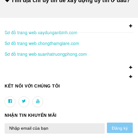
❖ Tìm địa chỉ uy tín để xây dựng uy tín ở đâu?
Sơ đồ trang web xaydunganbinh.com
Sơ đồ trang web chongthamgiare.com
Sơ đồ trang web suanhatruongphong.com
KẾT NỐI VỚI CHÚNG TÔI
NHẬN TIN KHUYẾN MÃI
Đăng ký