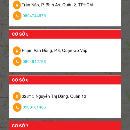
Trần Não, P. Bình An, Quận 2, TPHCM
0904744975
CƠ SỞ 5
Phạm Văn Đồng, P.3, Quận Gò Vấp
0904942786
CƠ SỞ 6
328/15 Nguyễn Thị Đặng, Quận 12
0903181486
CƠ SỞ 7