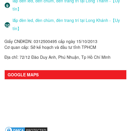
lắp đèn led, đèn chùm, đèn trang trí tại Long Thành -【Uy
tín】
lắp đèn led, đèn chùm, đèn trang trí tại Long Khánh -【Uy
tín】
Giấy CNĐKDN: 0312500495 cấp ngày 15/10/2013
Cơ quan cấp: Sở kế hoạch và đầu tư tỉnh TPHCM
Địa chỉ: 72/12 Đào Duy Anh, Phú Nhuận, Tp Hồ Chí Minh
GOOGLE MAPS