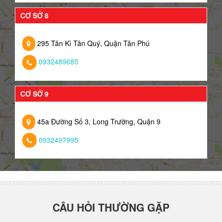
CƠ SỞ 8
295 Tân Kì Tân Quý, Quận Tân Phú
0932489685
CƠ SỞ 9
45a Đường Số 3, Long Trường, Quận 9
0932497995
CÂU HỎI THƯỜNG GẶP