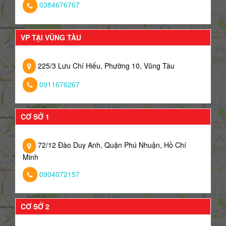
0384676767
VP TẠI VŨNG TÀU
225/3 Lưu Chí Hiếu, Phường 10, Vũng Tàu
0911676267
CƠ SỞ 1
72/12 Đào Duy Anh, Quận Phú Nhuận, Hồ Chí
Minh
0904072157
CƠ SỞ 2