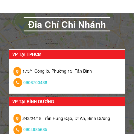
Đia Chỉ Chi Nhánh
VP TẠI TPHCM
175/1 Cống lỡ, Phường 15, Tân Bình
0906700438
VP TẠI BÌNH DƯƠNG
243/24/18 Trần Hưng Đạo, Dĩ An, Bình Dương
0904985685