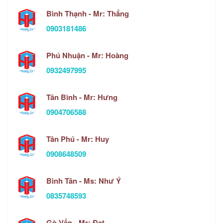
Bình Thạnh - Mr: Thắng
0903181486
Phú Nhuận - Mr: Hoàng
0932497995
Tân Bình - Mr: Hưng
0904706588
Tân Phú - Mr: Huy
0908648509
Bình Tân - Ms: Như Ý
0835748593
Gò Vấp - Mr: Đạt