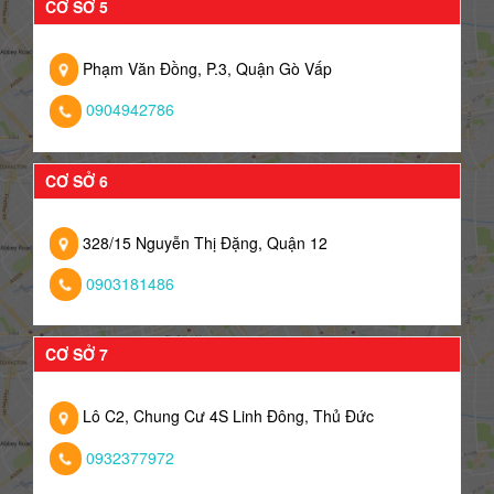
CƠ SỞ 5
Phạm Văn Đồng, P.3, Quận Gò Vấp
0904942786
CƠ SỞ 6
328/15 Nguyễn Thị Đặng, Quận 12
0903181486
CƠ SỞ 7
Lô C2, Chung Cư 4S Linh Đông, Thủ Đức
0932377972