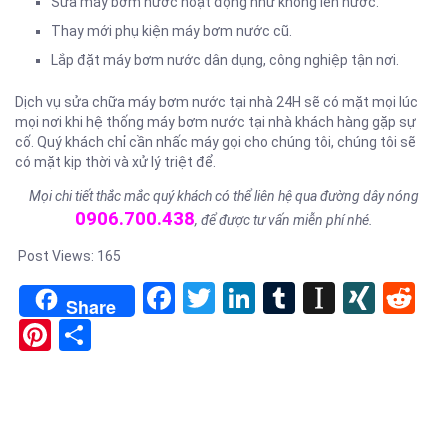
Sửa máy bơm nước hoạt động như không lên nước.
Thay mới phụ kiện máy bơm nước cũ.
Lắp đặt máy bơm nước dân dụng, công nghiệp tận nơi.
Dịch vụ sửa chữa máy bơm nước tại nhà 24H sẽ có mặt mọi lúc
mọi nơi khi hệ thống máy bơm nước tại nhà khách hàng gặp sự
cố. Quý khách chỉ cần nhấc máy gọi cho chúng tôi, chúng tôi sẽ
có mặt kịp thời và xử lý triệt để.
Mọi chi tiết thắc mắc quý khách có thể liên hệ qua đường dây nóng
0906.700.438
, để được tư vấn miễn phí nhé.
Post Views:
165
Facebook
Twitter
LinkedIn
Tumblr
Instapa
XIN
Re
Share
Pinterest
Share