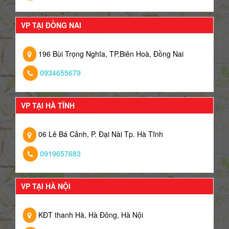
VP TẠI ĐỒNG NAI
196 Bùi Trọng Nghĩa, TP.Biên Hoà, Đồng Nai
0934655679
VP TẠI HÀ TĨNH
06 Lê Bá Cảnh, P. Đại Nài Tp. Hà Tĩnh
0919657683
VP TẠI HÀ NỘI
KĐT thanh Hà, Hà Đông, Hà Nội