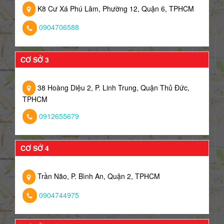
K8 Cư Xá Phú Lâm, Phường 12, Quận 6, TPHCM
0904706588
CƠ SỞ 3
38 Hoàng Diệu 2, P. Linh Trung, Quận Thủ Đức,
TPHCM
0912655679
CƠ SỞ 4
Trần Não, P. Bình An, Quận 2, TPHCM
0904744975