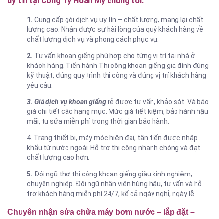
uy tín tại Công Ty Hoàn Mỹ chúng tôi:
1.
Cung cấp gói dịch vụ uy tín – chất lượng, mang lại chất
lượng cao. Nhận được sự hài lòng của quý khách hàng về
chất lượng dịch vụ và phong cách phục vụ.
2.
Tư vấn khoan giếng phù hợp cho từng vị trí tại nhà ở
khách hàng. Tiến hành Thi công khoan giếng gia đình đúng
kỹ thuật, đúng quy trình thi công và đúng vị trí khách hàng
yêu cầu.
3. Giá dịch vụ khoan giếng
rẻ được tư vấn, khảo sát. Và báo
giá chi tiết các hạng mục. Mức giá tiết kiệm, bảo hành hậu
mãi, tu sửa miễn phí trong thời gian bảo hành.
4. Trang thiết bị, máy móc hiện đại, tân tiến được nhập
khẩu từ nước ngoài. Hỗ trợ thi công nhanh chóng và đạt
chất lượng cao hơn.
5.
Đội ngũ thợ thi công khoan giếng giàu kinh nghiệm,
chuyên nghiệp. Đội ngũ nhân viên hùng hậu, tư vấn và hỗ
trợ khách hàng miễn phí 24/7, kể cả ngày nghỉ, ngày lễ.
Chuyên nhận sửa chữa máy bơm nước – lắp đặt –