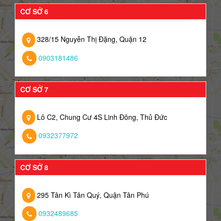
CƠ SỞ 6
328/15 Nguyễn Thị Đặng, Quận 12
0903181486
CƠ SỞ 7
Lô C2, Chung Cư 4S Linh Đông, Thủ Đức
0932377972
CƠ SỞ 8
295 Tân Kì Tân Quý, Quận Tân Phú
0932489685