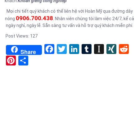
khách.
Khoan giếng công nghiệp
Mọi chi tiết quý khách có thể liên hệ với Hoàn Mỹ qua đường dây
0906.700.438
nóng
. Nhân viên chúng tôi làm việc 24/7, kể cả
ngày nghỉ, ngày lễ. Sẵn sàng tư vấn và hỗ trợ quý khách miễn phí.
Post Views:
127
Facebook
Twitter
LinkedIn
Tumblr
Instapa
XIN
Re
Share
Pinterest
Share