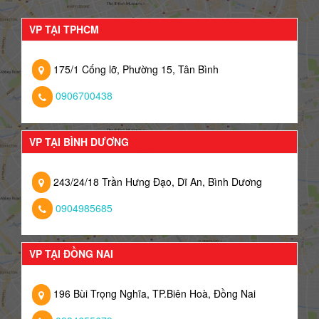
VP TẠI TPHCM
175/1 Cống lỡ, Phường 15, Tân Bình
0906700438
VP TẠI BÌNH DƯƠNG
243/24/18 Trần Hưng Đạo, Dĩ An, Bình Dương
0904985685
VP TẠI ĐỒNG NAI
196 Bùi Trọng Nghĩa, TP.Biên Hoà, Đồng Nai