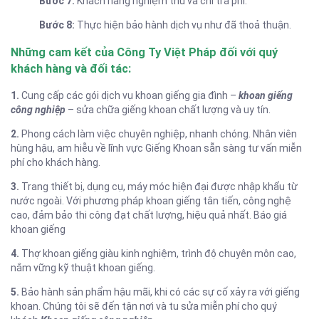
Bước 7:
Khách hàng nghiệm thu và chi trả phí.
Bước 8:
Thực hiện bảo hành dịch vụ như đã thoả thuận.
Những cam kết của Công Ty Việt Pháp đối với quý
khách hàng và đối tác:
1.
Cung cấp các gói dịch vụ khoan giếng gia đình –
khoan giếng
công nghiệp
– sửa chữa giếng khoan chất lượng và uy tín.
2.
Phong cách làm việc chuyên nghiệp, nhanh chóng. Nhân viên
hùng hậu, am hiễu về lĩnh vực Giếng Khoan sẵn sàng tư vấn miễn
phí cho khách hàng.
3.
Trang thiết bị, dụng cụ, máy móc hiện đại được nhập khẩu từ
nước ngoài. Với phương pháp khoan giếng tân tiến, công nghệ
cao, đảm bảo thi công đạt chất lượng, hiệu quả nhất. Báo giá
khoan giếng
4.
Thợ khoan giếng giàu kinh nghiệm, trình độ chuyên môn cao,
nắm vững kỹ thuật khoan giếng.
5.
Bảo hành sản phẩm hậu mãi, khi có các sự cố xảy ra với giếng
khoan. Chúng tôi sẽ đến tận nơi và tu sửa miễn phí cho quý