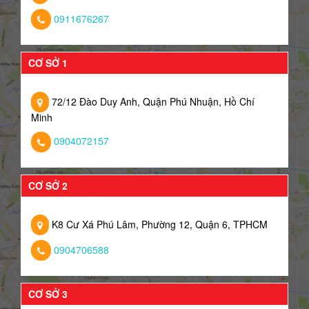
0911676267
CƠ SỞ 1
72/12 Đào Duy Anh, Quận Phú Nhuận, Hồ Chí
Minh
0904072157
CƠ SỞ 2
K8 Cư Xá Phú Lâm, Phường 12, Quận 6, TPHCM
0904706588
CƠ SỞ 3