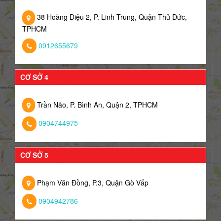
38 Hoàng Diệu 2, P. Linh Trung, Quận Thủ Đức,
TPHCM
0912655679
CƠ SỞ 4
Trần Não, P. Bình An, Quận 2, TPHCM
0904744975
CƠ SỞ 5
Phạm Văn Đồng, P.3, Quận Gò Vấp
0904942786