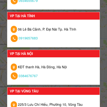
0934655679
VP TẠI HÀ TĨNH
06 Lê Bá Cảnh, P. Đại Nài Tp. Hà Tĩnh
0919657683
VP TẠI HÀ NỘI
KĐT thanh Hà, Hà Đông, Hà Nội
0384676767
VP TẠI VŨNG TÀU
225/3 Lưu Chí Hiếu, Phường 10, Vũng Tàu