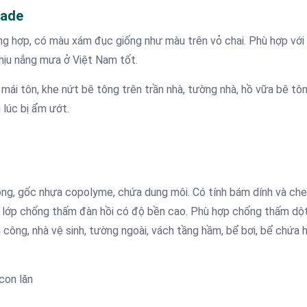
kade
ổng hợp, có màu xám đục giống như màu trên vỏ chai. Phù hợp với
hịu nắng mưa ở Việt Nam tốt.
i mái tôn, khe nứt bê tông trên trần nhà, tường nhà, hồ vữa bê tô
 lúc bị ẩm ướt.
ng, gốc nhựa copolyme, chứa dung môi. Có tính bám dính và ch
ột lớp chống thấm đàn hồi có độ bền cao. Phù hợp chống thấm dộ
công, nhà vệ sinh, tường ngoài, vách tầng hầm, bể bơi, bể chứa 
con lăn