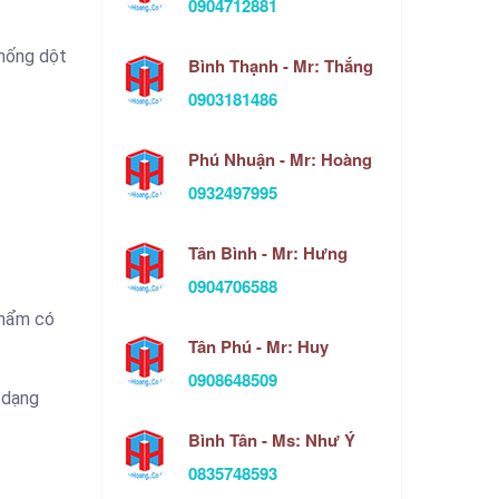
0904712881
chống dột
Bình Thạnh - Mr: Thắng
0903181486
Phú Nhuận - Mr: Hoàng
0932497995
Tân Bình - Mr: Hưng
0904706588
phẩm có
Tân Phú - Mr: Huy
0908648509
 dạng
Bình Tân - Ms: Như Ý
0835748593