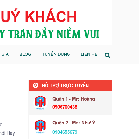
 GIÁ
BLOG
TUYỂN DỤNG
LIÊN HỆ
HỖ TRỢ TRỰC TUYẾN
Quận 1 - Mr: Hoàng
0906700438
Quận 2 - Ms: Như Ý
g.
0934655679
mới Hay