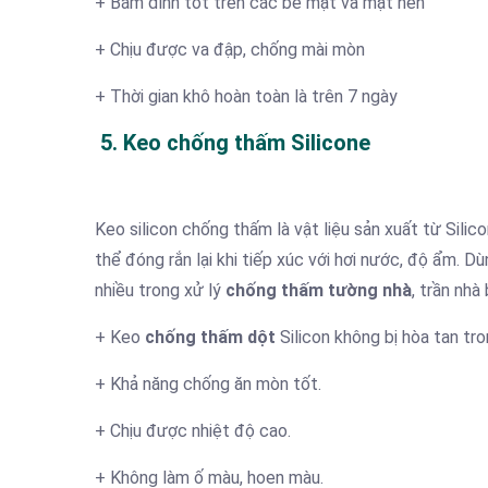
+ Bám dính tốt trên các bề mặt và mặt nền
+ Chịu được va đập, chống mài mòn
+ Thời gian khô hoàn toàn là trên 7 ngày
5. Keo chống thấm Silicone
Keo silicon chống thấm là vật liệu sản xuất từ Silic
thể đóng rắn lại khi tiếp xúc với hơi nước, độ ẩm. D
nhiều trong xử lý
chống thấm tường nhà
, trần nhà
+ Keo
chống thấm dột
Silicon không bị hòa tan tr
+ Khả năng chống ăn mòn tốt.
+ Chịu được nhiệt độ cao.
+ Không làm ố màu, hoen màu.