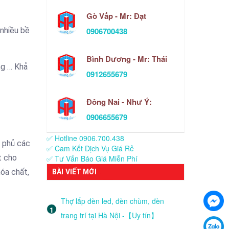
Gò Vấp - Mr: Đạt
0906700438
 nhiều bề
Bình Dương - Mr: Thái
ng … Khả
0912655679
Đông Nai - Như Ý:
0906655679
✅ Hotline 0906.700.438
e phủ các
✅ Cam Kết Dịch Vụ Giá Rẻ
t cho
✅ Tư Vấn Báo Giá Miễn Phí
hóa chất,
BÀI VIẾT MỚI
Thợ lắp đèn led, đèn chùm, đèn
trang trí tại Hà Nội -【Uy tín】