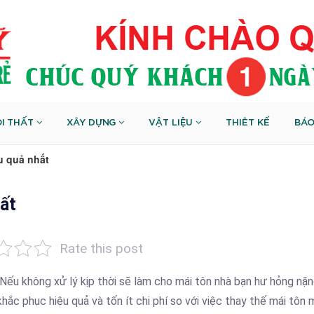
I THẤT
XÂY DỰNG
VẬT LIỆU
THIÊT KẾ
BÁO
u quả nhất
ất
Rate this post
 Nếu không xử lý kịp thời sẽ làm cho mái tôn nhà bạn hư hỏng nặn
c phục hiệu quả và tốn ít chi phí so với việc thay thế mái tôn 