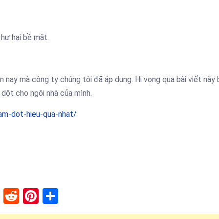
 hư hại bề mặt.
n nay mà công ty chúng tôi đã áp dụng. Hi vọng qua bài viết này 
dột cho ngôi nhà của mình.
am-dot-hieu-qua-nhat/
lr
stapaper
XING
Reddit
Pinterest
Share