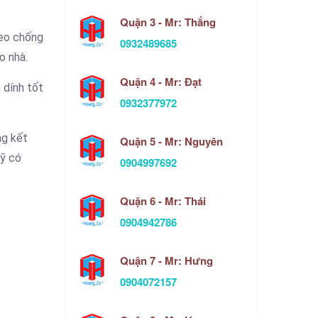
Quận 3 - Mr: Thắng
keo chống
0932489685
o nhà.
Quận 4 - Mr: Đạt
 dính tốt
0932377972
ng kết
Quận 5 - Mr: Nguyên
ỹ có
0904997692
Quận 6 - Mr: Thái
0904942786
Quận 7 - Mr: Hưng
0904072157