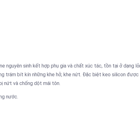
one nguyên sinh kết hợp phụ gia và chất xúc tác, tồn tại ở dạng lỏ
ùng trám bít kín những khe hở, khe nứt. Đặc biệt keo silicon được
 bị nứt và chống dột mái tôn.
ong nước.