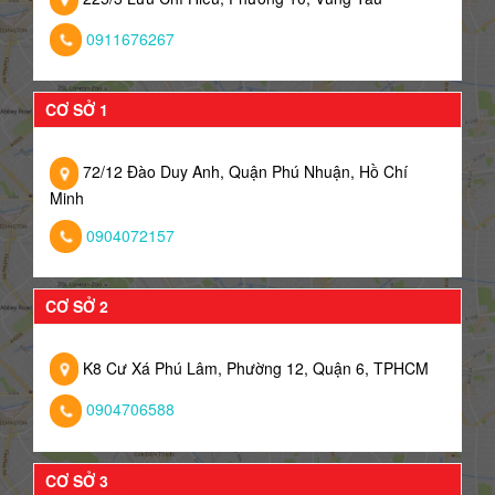
0911676267
CƠ SỞ 1
72/12 Đào Duy Anh, Quận Phú Nhuận, Hồ Chí
Minh
0904072157
CƠ SỞ 2
K8 Cư Xá Phú Lâm, Phường 12, Quận 6, TPHCM
0904706588
CƠ SỞ 3