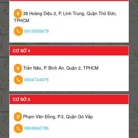
38 Hoàng Diệu 2, P. Linh Trung, Quận Thủ Đức,
TPHCM
0912655679
CƠ SỞ 4
Trần Não, P. Bình An, Quận 2, TPHCM
0904744975
CƠ SỞ 5
Phạm Văn Đồng, P.3, Quận Gò Vấp
0904942786