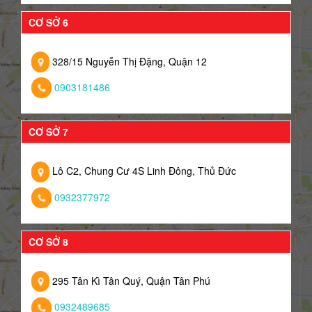
CƠ SỞ 6
328/15 Nguyễn Thị Đặng, Quận 12
0903181486
CƠ SỞ 7
Lô C2, Chung Cư 4S Linh Đông, Thủ Đức
0932377972
CƠ SỞ 8
295 Tân Kì Tân Quý, Quận Tân Phú
0932489685