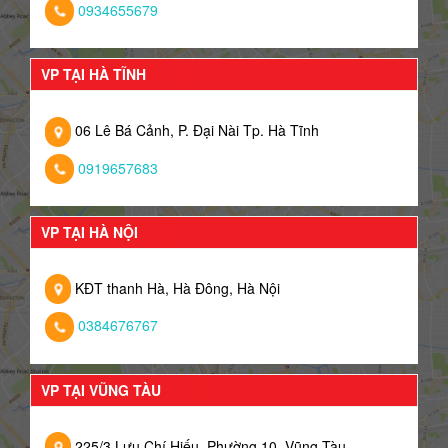
0934655679
VP TẠI HÀ TĨNH
06 Lê Bá Cảnh, P. Đại Nài Tp. Hà Tĩnh
0919657683
VP TẠI HÀ NỘI
KĐT thanh Hà, Hà Đông, Hà Nội
0384676767
VP TẠI VŨNG TÀU
225/3 Lưu Chí Hiếu, Phường 10, Vũng Tàu