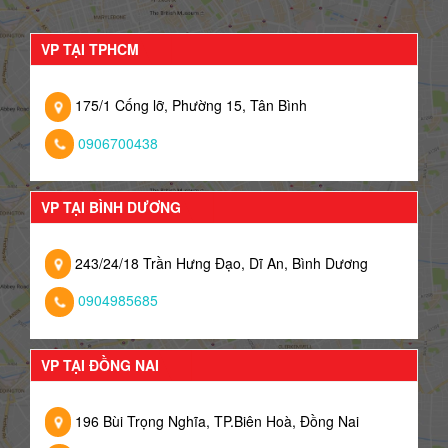
VP TẠI TPHCM
175/1 Cống lỡ, Phường 15, Tân Bình
0906700438
VP TẠI BÌNH DƯƠNG
243/24/18 Trần Hưng Đạo, Dĩ An, Bình Dương
0904985685
VP TẠI ĐỒNG NAI
196 Bùi Trọng Nghĩa, TP.Biên Hoà, Đồng Nai