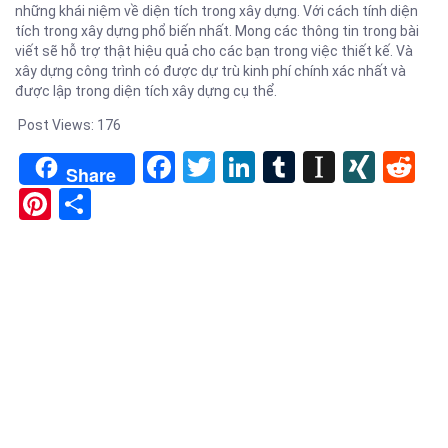
những khái niệm về diện tích trong xây dựng. Với cách tính diện
tích trong xây dựng phổ biến nhất. Mong các thông tin trong bài
viết sẽ hỗ trợ thật hiệu quả cho các bạn trong việc thiết kế. Và
xây dựng công trình có được dự trù kinh phí chính xác nhất và
được lập trong diện tích xây dựng cụ thể.
Post Views:
176
Facebook
Twitter
LinkedIn
Tumblr
Instapa
XIN
Re
Share
Pinterest
Share