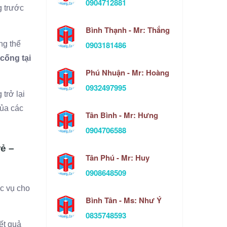
0904712881
g trước
Bình Thạnh - Mr: Thắng
0903181486
ng thể
 cống tại
Phú Nhuận - Mr: Hoàng
0932497995
trở lại
của các
Tân Bình - Mr: Hưng
0904706588
ẻ –
Tân Phú - Mr: Huy
0908648509
ục vụ cho
Bình Tân - Ms: Như Ý
0835748593
ết quả