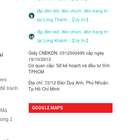
lắp đèn led, đèn chùm, đèn trang trí
tại Long Thành -【Uy tín】
lắp đèn led, đèn chùm, đèn trang trí
tại Long Khánh -【Uy tín】
Giấy CNĐKDN: 0312500495 cấp ngày
ại
15/10/2013
Cơ quan cấp: Sở kế hoạch và đầu tư tỉnh
TPHCM
heo
Địa chỉ: 72/12 Đào Duy Anh, Phú Nhuận,
để tránh
Tp Hồ Chí Minh
GOOGLE MAPS
. Mà
dùng 1