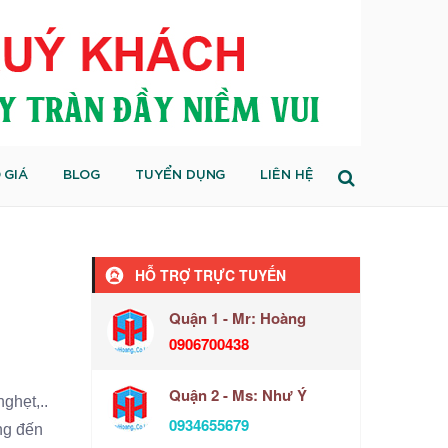
 GIÁ
BLOG
TUYỂN DỤNG
LIÊN HỆ
HỖ TRỢ TRỰC TUYẾN
Quận 1 - Mr: Hoàng
0906700438
Quận 2 - Ms: Như Ý
ghẹt,..
0934655679
ng đến