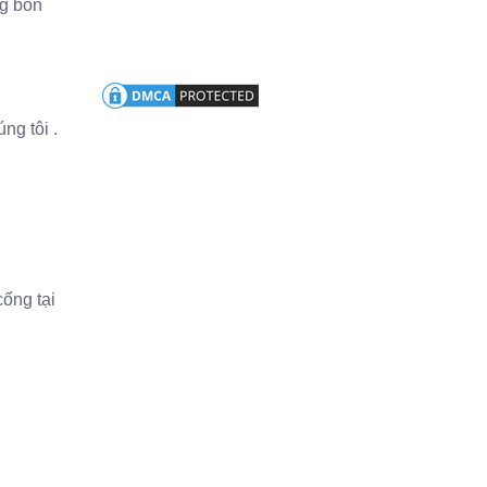
ng bồn
ng tôi .
ống tại