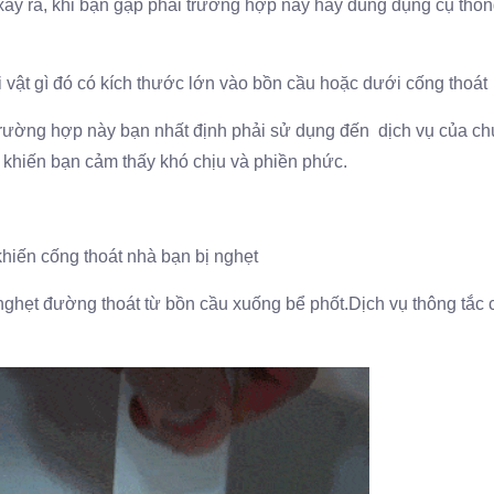
 xảy ra, khi bạn gặp phải trường hợp này hãy dùng dụng cụ thô
i vật gì đó có kích thước lớn vào bồn cầu hoặc dưới cống thoát
rường hợp này bạn nhất định phải sử dụng đến dịch vụ của chú
khiến bạn cảm thấy khó chịu và phiền phức.
khiến cống thoát nhà bạn bị nghẹt
nghẹt đường thoát từ bồn cầu xuống bể phốt.Dịch vụ thông tắc c