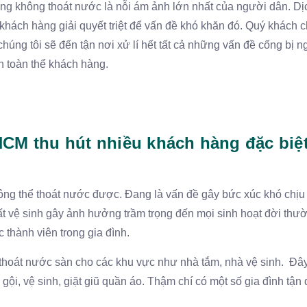
ng không thoát nước là nỗi ám ảnh lớn nhất của người dân. Dị
hách hàng giải quyết triệt để vấn đề khó khăn đó. Quý khách c
húng tôi sẽ đến tận nơi xử lí hết tất cả những vấn đề cống bị 
 toàn thể khách hàng.
HCM thu hút nhiều khách hàng đặc biệ
hông thể thoát nước được. Đang là vấn đề gây bức xúc khó chịu 
Mất vệ sinh gây ảnh hưởng trầm trọng đến mọi sinh hoạt đời thư
thành viên trong gia đình.
 thoát nước sàn cho các khu vực như nhà tắm, nhà vệ sinh. Đây
ội, vệ sinh, giặt giũ quần áo. Thậm chí có một số gia đình tận