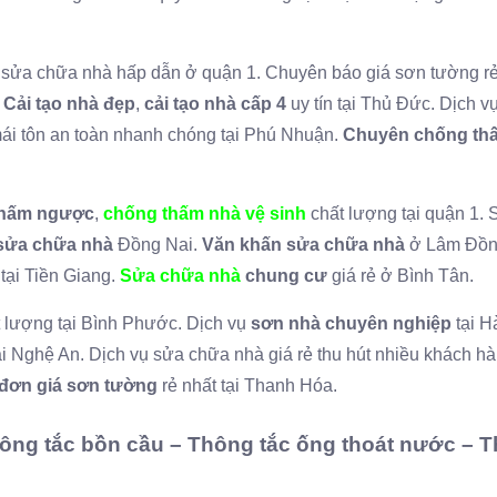
á sửa chữa nhà hấp dẫn ở quận 1. Chuyên báo giá sơn tường rẻ
.
Cải tạo nhà đẹp
,
cải tạo nhà cấp 4
uy tín tại Thủ Đức. Dịch v
i tôn an toàn nhanh chóng tại Phú Nhuận.
Chuyên chống th
thấm ngược
,
chống thấm nhà vệ
sinh
chất lượng tại quận 1.
sửa chữa nhà
Đồng Nai.
Văn khấn sửa chữa nhà
ở Lâm Đồn
tại Tiền Giang.
Sửa chữa nhà
chung cư
giá rẻ ở Bình Tân.
 lượng tại Bình Phước. Dịch vụ
sơn nhà chuyên nghiệp
tại H
i Nghệ An. Dịch vụ sửa chữa nhà giá rẻ thu hút nhiều khách hà
đơn giá sơn tường
rẻ nhất tại Thanh Hóa.
hông tắc bồn cầu – Thông tắc ống thoát nước – 