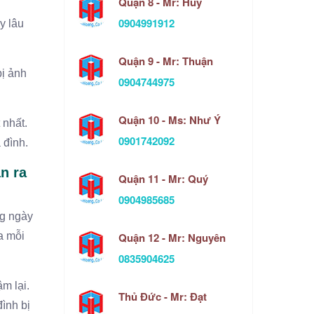
Quận 8 - Mr: Huy
0904991912
y lâu
Quận 9 - Mr: Thuận
bị ảnh
0904744975
Quận 10 - Ms: Như Ý
 nhất.
0901742092
 đình.
n ra
Quận 11 - Mr: Quý
0904985685
ng ngày
Quận 12 - Mr: Nguyên
a mỗi
0835904625
m lại.
Thủ Đức - Mr: Đạt
ình bị