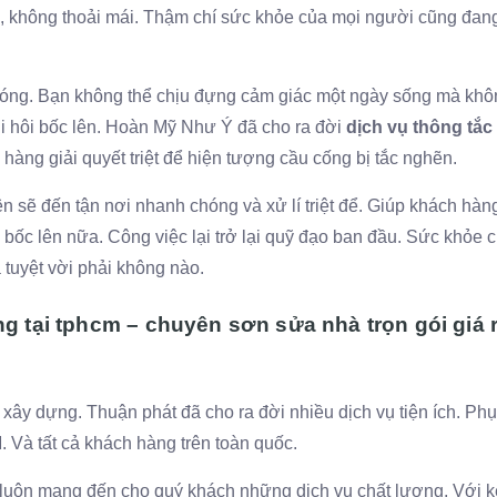
u, không thoải mái. Thậm chí sức khỏe của mọi người cũng đan
hóng. Bạn không thể chịu đựng cảm giác một ngày sống mà khô
i hôi bốc lên. Hoàn Mỹ Như Ý đã cho ra đời
dịch vụ thông tắc
àng giải quyết triệt để hiện tượng cầu cống bị tắc nghẽn.
n sẽ đến tận nơi nhanh chóng và xử lí triệt để. Giúp khách hàng 
bốc lên nữa. Công việc lại trở lại quỹ đạo ban đầu. Sức khỏe 
 tuyệt vời phải không nào.
 tại tphcm – chuyên sơn sửa nhà trọn gói giá r
xây dựng. Thuận phát đã cho ra đời nhiều dịch vụ tiện ích. Ph
 Và tất cả khách hàng trên toàn quốc.
 luôn mang đến cho quý khách những dịch vụ chất lượng. Với k