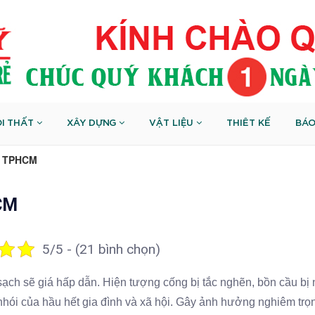
I THẤT
XÂY DỰNG
VẬT LIỆU
THIÊT KẾ
BÁO
ại TPHCM
HCM
5/5 - (21 bình chọn)
ch sẽ giá hấp dẫn. Hiện tượng cống bị tắc nghẽn, bồn cầu bị n
hói của hầu hết gia đình và xã hội. Gây ảnh hưởng nghiêm trọ