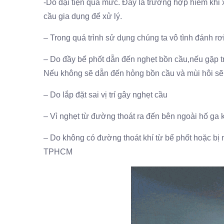
-Do đại tiện quá mức. Đây là trường hợp hiếm khi
cầu gia dụng để xử lý.
– Trong quá trình sử dụng chúng ta vô tình đánh rơ
– Do đầy bể phốt dẫn đến nghẹt bồn cầu,nếu gặp t
Nếu không sẽ dẫn đến hỏng bồn cầu và mùi hôi sẽ 
– Do lắp đặt sai vị trí gây nghẹt cầu
– Vì nghẹt từ đường thoát ra đến bên ngoài hố ga 
– Do không có đường thoát khí từ bể phốt hoặc bị 
TPHCM