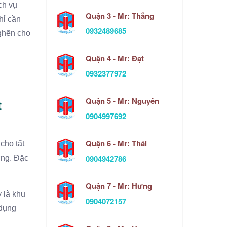
ch vụ
Quận 3 - Mr: Thắng
hỉ cần
0932489685
nghẽn cho
Quận 4 - Mr: Đạt
0932377972
Quận 5 - Mr: Nguyên
t
0904997692
Quận 6 - Mr: Thái
cho tất
0904942786
ờng. Đặc
Quận 7 - Mr: Hưng
 là khu
0904072157
 dụng