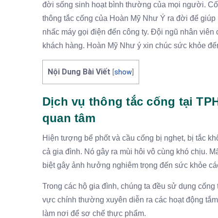
đời sống sinh hoạt bình thường của mọi người. Cố
thông tắc cống của Hoàn Mỹ Như Ý ra đời để giúp k
nhấc máy gọi điện đến công ty. Đội ngũ nhân viên c
khách hàng. Hoàn Mỹ Như ý xin chúc sức khỏe đến
Nội Dung Bài Viết
[
show
]
Dịch vụ thông tắc cống tại TP
quan tâm
Hiện tượng bể phốt và cầu cống bị nghẹt, bị tắc k
cả gia đình. Nó gây ra mùi hôi vô cùng khó chịu. 
biệt gây ảnh hưởng nghiêm trọng đến sức khỏe các 
Trong các hộ gia đình, chúng ta đều sử dụng cống
vực chính thường xuyên diễn ra các hoạt động tắm g
làm nơi để sơ chế thực phẩm.