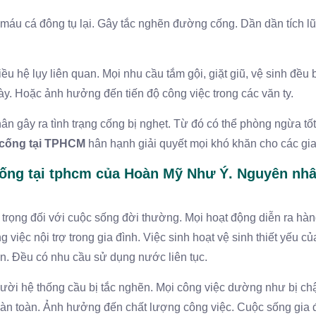
, máu cá đông tụ lại. Gây tắc nghẽn đường cống. Dần dần tích lũ
iều hệ lụy liên quan. Mọi nhu cầu tắm gội, giặt giũ, vệ sinh đều 
ày. Hoặc ảnh hưởng đến tiến độ công việc trong các văn ty.
n gây ra tình trạng cống bị nghẹt. Từ đó có thể phòng ngừa tốt
 cống tại TPHCM
hân hạnh giải quyết mọi khó khăn cho các gia
 cống tại tphcm của Hoàn Mỹ Như Ý. Nguyên nhâ
 trọng đối với cuộc sống đời thường. Mọi hoạt động diễn ra hà
iệc nội trợ trong gia đình. Việc sinh hoạt vệ sinh thiết yếu củ
n. Đều có nhu cầu sử dụng nước liên tục.
ời hệ thống cầu bị tắc nghẽn. Mọi công việc dường như bị chậ
oàn toàn. Ảnh hưởng đến chất lượng công việc. Cuộc sống gia đ