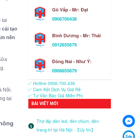
Gò Vấp - Mr: Đạt
0906700438
 tại
ụ
cải tạo
Bình Dương - Mr: Thái
ấm nền
0912655679
 Sửa
Đông Nai - Như Ý:
g.
0906655679
✅ Hotline 0906.700.438
✅ Cam Kết Dịch Vụ Giá Rẻ
à Nội.
✅ Tư Vấn Báo Giá Miễn Phí
ng tại
BÀI VIẾT MỚI
Thợ lắp đèn led, đèn chùm, đèn
Thông
trang trí tại Hà Nội -【Uy tín】