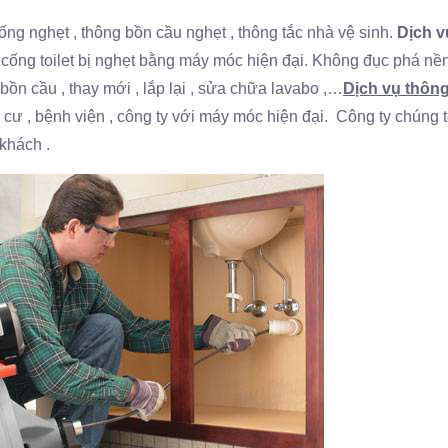
g nghẹt , thông bồn cầu nghẹt , thông tắc nhà vệ sinh.
Dịch v
g cống toilet bị nghẹt bằng máy móc hiện đại. Không đục phá nề
n cầu , thay mới , lắp lại , sửa chữa lavabo ,…
Dịch vụ thôn
cư , bệnh viện , công ty với máy móc hiện đại. Công ty chúng t
khách .