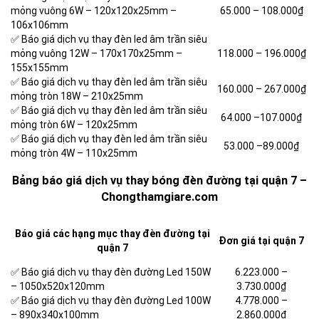
mỏng vuông 6W – 120x120x25mm –
65.000 –
108.000₫
106x106mm
✅ Báo giá dịch vụ thay đèn led âm trần siêu
mỏng vuông 12W – 170x170x25mm –
118.000 –
196.000₫
155x155mm
✅ Báo giá dịch vụ thay đèn led âm trần siêu
160.000 –
267.000₫
mỏng tròn 18W – 210x25mm
✅ Báo giá dịch vụ thay đèn led âm trần siêu
64.000 –
107.000₫
mỏng tròn 6W – 120x25mm
✅ Báo giá dịch vụ thay đèn led âm trần siêu
53.000 –
89.000₫
mỏng tròn 4W – 110x25mm
Bảng báo giá dịch vụ thay bóng đèn đường tại quận 7 –
Chongthamgiare.com
Báo giá các hạng mục thay đèn đường tại
Đơn giá tại quận 7
quận 7
✅ Báo giá dịch vụ thay đèn đường Led 150W
6.223.000
–
– 1050x520x120mm
3.730.000₫
✅ Báo giá dịch vụ thay đèn đường Led 100W
4.778.000
–
– 890x340x100mm
2.860.000₫