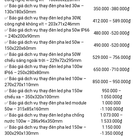
✅ Báo giá dịch vụ thay đèn pha led 30w –
350.000 -380.000₫
130x180x50mm
✅ Báo giá dịch vụ thay đèn led pha 30W,
412.000 –
589.000₫
công nghệ không vít – 203x71x246mm
✅ Báo giá dịch vụ thay đèn led pha 50w IP66
480.000 -520.000₫
– 240x200x90mm
✅ Báo giá dịch vụ thay đèn pha led 50w –
490.000 -520.000₫
150x220x60mm
✅ Báo giá dịch vụ thay đèn led pha 50W
529.000 –
756.000₫
chiếu sáng ngoài trời – 229x72x295mm
✅ Báo giá dịch vụ thay đèn led pha 100w
650.000 -710.000₫
IP66 – 250x280x80mm
✅ Báo giá dịch vụ thay đèn pha led 100w –
850.000 –
950.000₫
270x270x110mm
✅ Báo giá dịch vụ thay đèn led pha 150w
950.000 –
chiếu xa – 350x320x100mm
1.050.000₫
✅ Báo giá dịch vụ thay đèn pha led module
1.000.000
50w – 315x85x160mm
-1.100.000₫
✅ Báo giá dịch vụ thay đèn led pha chống
1.073.000 –
nước 100w – 286x96x350mm
1.533.000₫
✅ Báo giá dịch vụ thay đèn pha led 150w –
1.150.000
300x290x130mm
-1.350.000₫