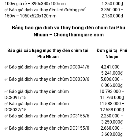
100w giá rẻ – 890x340x100mm
1.250.000₫
✅ Báo giá dịch vụ thay đèn led đường phố
3.350.000
–
150w – 1050x520x120mm
2.150.000₫
Bảng báo giá dịch vụ thay bóng đèn chùm tại Phú
Nhuận – Chongthamgiare.com
Báo giá các hạng mục thay đèn chùm tại
Đơn giá tại Phú
Phú Nhuận
Nhuận
✅ Báo giá dịch vụ thay đèn chùm DC8041/6
4.241.000 –
5.241.000₫
✅ Báo giá dịch vụ thay đèn chùm DC8030/6
5.006.000 –
6.006.000₫
✅ Báo giá dịch vụ thay đèn chùm
10.793.000 –
DC8091/15
11.793.000₫
✅ Báo giá dịch vụ thay đèn chùm
11.588.000 –
DC8032/15
12.588.000₫
✅ Báo giá dịch vụ thay đèn chùm DC3155/6
2.250.000 –
3.250.000₫
✅ Báo giá dịch vụ thay đèn chùm DC3155/8
2.668.000 –
3.668.000₫