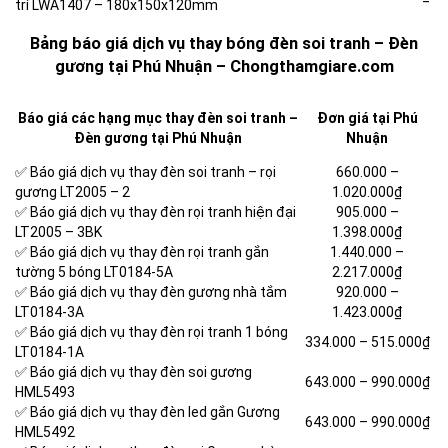
trí LWA1407 – 180x150x120mm
Bảng báo giá dịch vụ thay bóng đèn soi tranh – Đèn
gương tại Phú Nhuận – Chongthamgiare.com
Báo giá các hạng mục thay đèn soi tranh –
Đơn giá tại Phú
Đèn gương tại Phú Nhuận
Nhuận
✅ Báo giá dịch vụ thay đèn soi tranh – rọi
660.000 –
gương LT2005 – 2
1.020.000₫
✅ Báo giá dịch vụ thay đèn rọi tranh hiện đại
905.000 –
LT2005 – 3BK
1.398.000₫
✅ Báo giá dịch vụ thay đèn rọi tranh gắn
1.440.000 –
tường 5 bóng LT0184-5A
2.217.000₫
✅ Báo giá dịch vụ thay đèn gương nhà tắm
920.000 –
LT0184-3A
1.423.000₫
✅ Báo giá dịch vụ thay đèn rọi tranh 1 bóng
334.000 –
515.000₫
LT0184-1A
✅ Báo giá dịch vụ thay đèn soi gương
643.000 –
990.000₫
HML5493
✅ Báo giá dịch vụ thay đèn led gắn Gương
643.000 –
990.000₫
HML5492