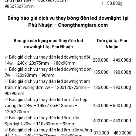
chữ nhật 18w –
1000x90x75cm –
1.150.000₫
985x75x75mm
Bảng báo giá dịch vụ thay bóng đèn led downlight tại
Phú Nhuận – Chongthamgiare.com
Báo giá các hạng mục thay đèn led
Đơn giá tại Phú
downlight tại Phú Nhuận
Nhuận
✅ Báo giá dịch vụ thay đèn led downlight đôi
280.000 –
446.000₫
14w – 240x120x75mm – 180x90mm
✅ Báo giá dịch vụ thay đèn led downlight đơn
135.000 –
190.000₫
7w – 120x90mm – 90mm
✅ Báo giá dịch vụ thay đèn led downlight âm
trần mặt vuông đơn 7w – 120x120x75mm –
135.000 –
190.000₫
90x90mm
✅ Báo giá dịch vụ thay đèn led âm trần hộp
vuông đôi 24w – 145x275xH135mm –
450.000 – 500.000
₫
120x220mm
✅ Báo giá dịch vụ thay đèn led âm trần
400.000 –
480.000₫
Spotlight 20w – 110x83mm – 95mm
✅ Báo giá dịch vụ thay đèn led âm trần vuông
310.000 –
489.000₫