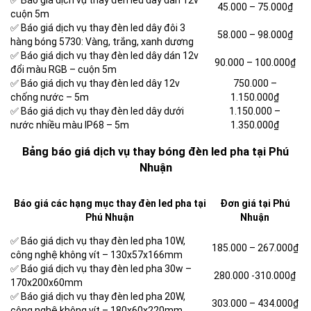
✅ Báo giá dịch vụ thay đèn led dây dán 12v
45.000 – 75.000₫
cuộn 5m
✅ Báo giá dịch vụ thay đèn led dây đôi 3
58.000 – 98.000₫
hàng bóng 5730: Vàng, trắng, xanh dương
✅ Báo giá dịch vụ thay đèn led dây dán 12v
90.000 – 100.000₫
đổi màu RGB – cuộn 5m
✅ Báo giá dịch vụ thay đèn led dây 12v
750.000 –
chống nước – 5m
1.150.000₫
✅ Báo giá dịch vụ thay đèn led dây dưới
1.150.000 –
nước nhiều màu IP68 – 5m
1.350.000₫
Bảng báo giá dịch vụ thay bóng đèn led pha tại Phú
Nhuận
Báo giá các hạng mục thay đèn led pha tại
Đơn giá tại Phú
Phú Nhuận
Nhuận
✅ Báo giá dịch vụ thay đèn led pha 10W,
185.000 –
267.000₫
công nghệ không vít – 130x57x166mm
✅ Báo giá dịch vụ thay đèn led pha 30w –
280.000 -310.000₫
170x200x60mm
✅ Báo giá dịch vụ thay đèn led pha 20W,
303.000 –
434.000₫
công nghệ không vít – 180x60x220mm