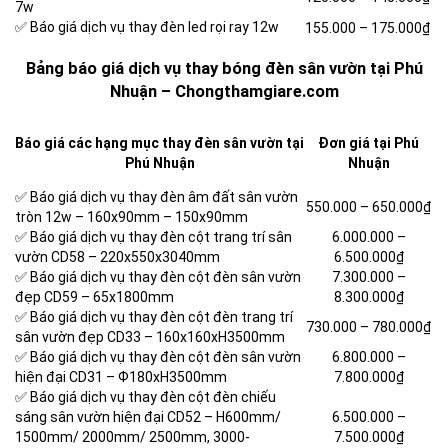
7w
✅ Báo giá dịch vụ thay đèn led rọi ray 12w
155.000 – 175.000₫
Bảng báo giá dịch vụ thay bóng đèn sân vườn tại Phú
Nhuận – Chongthamgiare.com
Báo giá các hạng mục thay đèn sân vườn tại
Đơn giá tại Phú
Phú Nhuận
Nhuận
✅ Báo giá dịch vụ thay đèn âm đất sân vườn
550.000 – 650.000₫
tròn 12w –
160x90mm –
150x90mm
✅ Báo giá dịch vụ thay đèn cột trang trí sân
6.000.000 –
vườn CD58 –
220x550x3040mm
6.500.000₫
✅ Báo giá dịch vụ thay đèn cột đèn sân vườn
7.300.000 –
đẹp CD59 –
65x1800mm
8.300.000₫
✅ Báo giá dịch vụ thay đèn cột đèn trang trí
730.000 – 780.000₫
sân vườn đẹp CD33 –
160x160xH3500mm
✅ Báo giá dịch vụ thay đèn cột đèn sân vườn
6.800.000 –
hiện đại CD31 –
Ф180xH3500mm
7.800.000₫
✅ Báo giá dịch vụ thay đèn cột đèn chiếu
sáng sân vườn hiện đại CD52 –
H600mm/
6.500.000 –
1500mm/ 2000mm/ 2500mm, 3000-
7.500.000₫