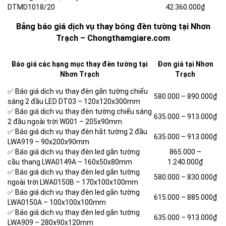
DTMD1018/20
42.360.000₫
Bảng báo giá dịch vụ thay bóng đèn tường tại Nhơn
Trạch – Chongthamgiare.com
Báo giá các hạng mục thay đèn tường tại
Đơn giá tại Nhơn
Nhơn Trạch
Trạch
✅ Báo giá dịch vụ thay đèn gắn tường chiếu
580.000 –
890.000₫
sáng 2 đầu LED DT03 – 120x120x300mm
✅ Báo giá dịch vụ thay đèn tường chiếu sáng
635.000 –
913.000₫
2 đầu ngoài trời W001 – 205x90mm
✅ Báo giá dịch vụ thay đèn hắt tường 2 đầu
635.000 –
913.000₫
LWA919 – 90x200x90mm
✅ Báo giá dịch vụ thay đèn led gắn tường
865.000 –
cầu thang LWA0149A – 160x50x80mm
1.240.000₫
✅ Báo giá dịch vụ thay đèn led gắn tường
580.000 –
830.000₫
ngoài trời LWA0150B – 170x100x100mm
✅ Báo giá dịch vụ thay đèn led gắn tường
615.000 –
885.000₫
LWA0150A – 100x100x100mm
✅ Báo giá dịch vụ thay đèn led gắn tường
635.000 –
913.000₫
LWA909 – 280x90x120mm