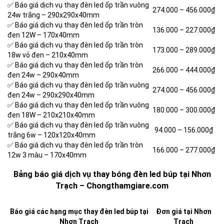
✅ Báo giá dịch vụ thay đèn led ốp trần vuông
274.000 –
456.000₫
24w trắng – 290x290x40mm
✅ Báo giá dịch vụ thay đèn led ốp trần tròn
136.000 –
227.000₫
đen 12W – 170x40mm
✅ Báo giá dịch vụ thay đèn led ốp trần tròn
173.000 –
289.000₫
18w vỏ đen – 210x40mm
✅ Báo giá dịch vụ thay đèn led ốp trần tròn
266.000 –
444.000₫
đen 24w – 290x40mm
✅ Báo giá dịch vụ thay đèn led ốp trần vuông
274.000 –
456.000₫
đen 24w – 290x290x40mm
✅ Báo giá dịch vụ thay đèn led ốp trần vuông
180.000 –
300.000₫
đen 18W – 210x210x40mm
✅ Báo giá dịch vụ thay đèn led ốp trần vuông
94.000 –
156.000₫
trắng 6w – 120x120x40mm
✅ Báo giá dịch vụ thay đèn led ốp trần tròn
166.000 –
277.000₫
12w 3 màu – 170x40mm
Bảng báo giá dịch vụ thay bóng đèn led búp tại Nhơn
Trạch – Chongthamgiare.com
Báo giá các hạng mục thay đèn led búp tại
Đơn giá tại Nhơn
Nhơn Trạch
Trạch