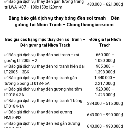
✅ Báo giá dịch vụ thay đèn gắn tường trang
430.000 –
621.000₫
trí LWA1407 – 180x150x120mm
Bảng báo giá dịch vụ thay bóng đèn soi tranh – Đèn
gương tại Nhơn Trạch – Chongthamgiare.com
Báo giá các hạng mục thay đèn soi tranh –
Đơn giá tại Nhơn
Đèn gương tại Nhơn Trạch
Trạch
✅ Báo giá dịch vụ thay đèn soi tranh – rọi
660.000 –
gương LT2005 – 2
1.020.000₫
✅ Báo giá dịch vụ thay đèn rọi tranh hiện đại
905.000 –
LT2005 – 3BK
1.398.000₫
✅ Báo giá dịch vụ thay đèn rọi tranh gắn
1.440.000 –
tường 5 bóng LT0184-5A
2.217.000₫
✅ Báo giá dịch vụ thay đèn gương nhà tắm
920.000 –
LT0184-3A
1.423.000₫
✅ Báo giá dịch vụ thay đèn rọi tranh 1 bóng
334.000 –
515.000₫
LT0184-1A
✅ Báo giá dịch vụ thay đèn soi gương
643.000 –
990.000₫
HML5493
✅ Báo giá dịch vụ thay đèn led gắn Gương
643.000 –
990.000₫