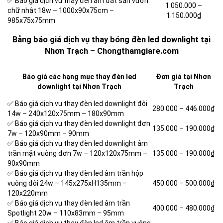
✅ Báo giá dịch vụ thay đèn âm đất sân vườn
1.050.000 –
chữ nhật 18w –
1000x90x75cm –
1.150.000₫
985x75x75mm
Bảng báo giá dịch vụ thay bóng đèn led downlight tại
Nhơn Trạch – Chongthamgiare.com
Báo giá các hạng mục thay đèn led
Đơn giá tại Nhơn
downlight tại Nhơn Trạch
Trạch
✅ Báo giá dịch vụ thay đèn led downlight đôi
280.000 –
446.000₫
14w – 240x120x75mm – 180x90mm
✅ Báo giá dịch vụ thay đèn led downlight đơn
135.000 –
190.000₫
7w – 120x90mm – 90mm
✅ Báo giá dịch vụ thay đèn led downlight âm
trần mặt vuông đơn 7w – 120x120x75mm –
135.000 –
190.000₫
90x90mm
✅ Báo giá dịch vụ thay đèn led âm trần hộp
vuông đôi 24w – 145x275xH135mm –
450.000 – 500.000
₫
120x220mm
✅ Báo giá dịch vụ thay đèn led âm trần
400.000 –
480.000₫
Spotlight 20w – 110x83mm – 95mm