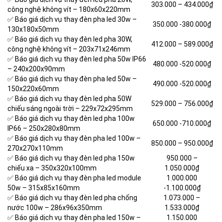
303.000 –
434.000₫
công nghệ không vít – 180x60x220mm
✅ Báo giá dịch vụ thay đèn pha led 30w –
350.000 -380.000₫
130x180x50mm
✅ Báo giá dịch vụ thay đèn led pha 30W,
412.000 –
589.000₫
công nghệ không vít – 203x71x246mm
✅ Báo giá dịch vụ thay đèn led pha 50w IP66
480.000 -520.000₫
– 240x200x90mm
✅ Báo giá dịch vụ thay đèn pha led 50w –
490.000 -520.000₫
150x220x60mm
✅ Báo giá dịch vụ thay đèn led pha 50W
529.000 –
756.000₫
chiếu sáng ngoài trời – 229x72x295mm
✅ Báo giá dịch vụ thay đèn led pha 100w
650.000 -710.000₫
IP66 – 250x280x80mm
✅ Báo giá dịch vụ thay đèn pha led 100w –
850.000 –
950.000₫
270x270x110mm
✅ Báo giá dịch vụ thay đèn led pha 150w
950.000 –
chiếu xa – 350x320x100mm
1.050.000₫
✅ Báo giá dịch vụ thay đèn pha led module
1.000.000
50w – 315x85x160mm
-1.100.000₫
✅ Báo giá dịch vụ thay đèn led pha chống
1.073.000 –
nước 100w – 286x96x350mm
1.533.000₫
✅ Báo giá dịch vụ thay đèn pha led 150w –
1.150.000