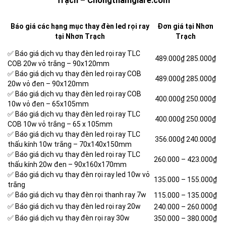
Trạch – Chongthamgiare.com
Báo giá các hạng mục thay đèn led rọi ray
Đơn giá tại Nhơn
tại Nhơn Trạch
Trạch
✅ Báo giá dịch vụ thay đèn led rọi ray TLC
489.000₫
285.000₫
COB 20w vỏ trắng – 90x120mm
✅ Báo giá dịch vụ thay đèn led rọi ray COB
489.000₫
285.000₫
20w vỏ đen – 90x120mm
✅ Báo giá dịch vụ thay đèn led rọi ray COB
400.000₫
250.000₫
10w vỏ đen – 65x105mm
✅ Báo giá dịch vụ thay đèn led rọi ray TLC
400.000₫
250.000₫
COB 10w vỏ trắng – 65 x 105mm
✅ Báo giá dịch vụ thay đèn led rọi ray TLC
356.000₫
240.000₫
thấu kính 10w trắng – 70x140x150mm
✅ Báo giá dịch vụ thay đèn led rọi ray TLC
260.000 –
423.000₫
thấu kính 20w đen – 90x160x170mm
✅ Báo giá dịch vụ thay đèn rọi ray led 10w vỏ
135.000 – 155.000₫
trắng
✅ Báo giá dịch vụ thay đèn rọi thanh ray 7w
115.000 – 135.000₫
✅ Báo giá dịch vụ thay đèn led rọi ray 20w
240.000 – 260.000₫
✅ Báo giá dịch vụ thay đèn rọi ray 30w
350.000 – 380.000₫