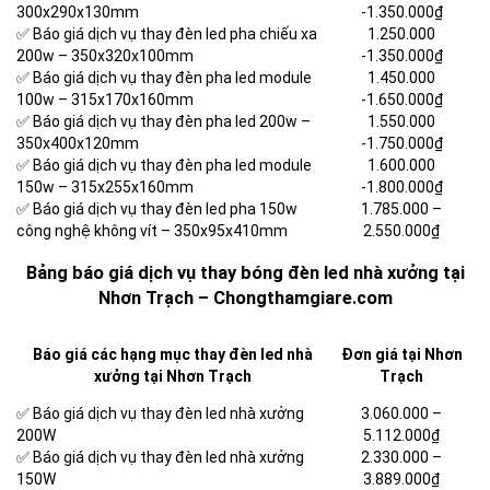
300x290x130mm
-1.350.000₫
✅ Báo giá dịch vụ thay đèn led pha chiếu xa
1.250.000
200w – 350x320x100mm
-1.350.000₫
✅ Báo giá dịch vụ thay đèn pha led module
1.450.000
100w – 315x170x160mm
-1.650.000₫
✅ Báo giá dịch vụ thay đèn pha led 200w –
1.550.000
350x400x120mm
-1.750.000₫
✅ Báo giá dịch vụ thay đèn pha led module
1.600.000
150w – 315x255x160mm
-1.800.000₫
✅ Báo giá dịch vụ thay đèn led pha 150w
1.785.000 –
công nghệ không vít – 350x95x410mm
2.550.000₫
Bảng báo giá dịch vụ thay bóng đèn led nhà xưởng tại
Nhơn Trạch – Chongthamgiare.com
Báo giá các hạng mục thay đèn led nhà
Đơn giá tại Nhơn
xưởng tại Nhơn Trạch
Trạch
✅ Báo giá dịch vụ thay đèn led nhà xưởng
3.060.000 –
200W
5.112.000₫
✅ Báo giá dịch vụ thay đèn led nhà xưởng
2.330.000 –
150W
3.889.000₫