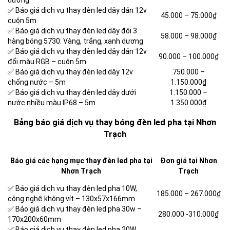
dương
✅ Báo giá dịch vụ thay đèn led dây dán 12v
45.000 – 75.000₫
cuộn 5m
✅ Báo giá dịch vụ thay đèn led dây đôi 3
58.000 – 98.000₫
hàng bóng 5730: Vàng, trắng, xanh dương
✅ Báo giá dịch vụ thay đèn led dây dán 12v
90.000 – 100.000₫
đổi màu RGB – cuộn 5m
✅ Báo giá dịch vụ thay đèn led dây 12v
750.000 –
chống nước – 5m
1.150.000₫
✅ Báo giá dịch vụ thay đèn led dây dưới
1.150.000 –
nước nhiều màu IP68 – 5m
1.350.000₫
Bảng báo giá dịch vụ thay bóng đèn led pha tại Nhơn
Trạch
Báo giá các hạng mục thay đèn led pha tại
Đơn giá tại Nhơn
Nhơn Trạch
Trạch
✅ Báo giá dịch vụ thay đèn led pha 10W,
185.000 –
267.000₫
công nghệ không vít – 130x57x166mm
✅ Báo giá dịch vụ thay đèn led pha 30w –
280.000 -310.000₫
170x200x60mm
✅ Báo giá dịch vụ thay đèn led pha 20W,