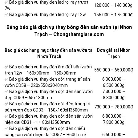
✅ Báo giá dịch vụ thay đèn led rọi ray trượt
120.000 – 140.000₫
7w
✅ Báo giá dịch vụ thay đèn led rọi ray 12w
155.000 – 175.000₫
Bảng báo giá dịch vụ thay bóng đèn sân vườn tại Nhơn
Trạch – Chongthamgiare.com
Báo giá các hạng mục thay đèn sân vườn tại
Đơn giá tại Nhơn
Nhơn Trạch
Trạch
✅ Báo giá dịch vụ thay đèn âm đất sân vườn
550.000 – 650.000₫
tròn 12w –
160x90mm –
150x90mm
✅ Báo giá dịch vụ thay đèn cột trang trí sân
6.000.000 –
vườn CD58 –
220x550x3040mm
6.500.000₫
✅ Báo giá dịch vụ thay đèn cột đèn sân vườn
7.300.000 –
đẹp CD59 –
65x1800mm
8.300.000₫
✅ Báo giá dịch vụ thay đèn cột đèn trang trí
730.000 – 780.000₫
sân vườn đẹp CD33 –
160x160xH3500mm
✅ Báo giá dịch vụ thay đèn cột đèn sân vườn
6.800.000 –
hiện đại CD31 –
Ф180xH3500mm
7.800.000₫
✅ Báo giá dịch vụ thay đèn cột đèn chiếu
sáng sân vườn hiện đại CD52 –
H600mm/
6.500.000 –