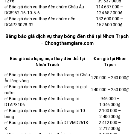
12+6
39.537.000₫
✅ Báo giá dịch vụ thay đèn chùm Châu Âu
114.687.000 –
DC8952-16-10-5-6
124.687.000₫
✅ Báo giá dịch vụ thay đèn chùm nến
132.600.000 –
DCAP33078-32
152.600.000₫
Bảng báo giá dịch vụ thay bóng đèn thả tại Nhơn Trạch
– Chongthamgiare.com
Báo giá các hạng mục thay đèn thả tại
Đơn giá tại Nhơn
Nhơn Trạch
Trạch
✅ Báo giá dịch vụ thay đèn thả trang trí Châu
220.000 – 240.000₫
Âu lòng vàng
✅ Báo giá dịch vụ thay đèn thả trang trí giọt
240.000 – 250.000₫
nước
✅ Báo giá dịch vụ thay đèn thả trang trí
946.000 –
DTAP8106
1.046.000₫
✅ Báo giá dịch vụ thay đèn thả trang trí 10
2.100.000 –
bóng
2.400.000₫
✅ Báo giá dịch vụ thay đèn thả DTVMD2618-
2.412.000 –
3
2.712.000₫