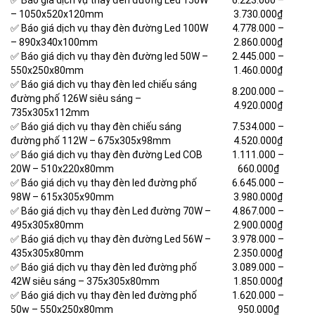
✅ Báo giá dịch vụ thay đèn đường Led 150W
6.223.000
–
– 1050x520x120mm
3.730.000₫
✅ Báo giá dịch vụ thay đèn đường Led 100W
4.778.000
–
– 890x340x100mm
2.860.000₫
✅ Báo giá dịch vụ thay đèn đường led 50W –
2.445.000
–
550x250x80mm
1.460.000₫
✅ Báo giá dịch vụ thay đèn led chiếu sáng
8.200.000
–
đường phố 126W siêu sáng –
4.920.000₫
735x305x112mm
✅ Báo giá dịch vụ thay đèn chiếu sáng
7.534.000
–
đường phố 112W – 675x305x98mm
4.520.000₫
✅ Báo giá dịch vụ thay đèn đường Led COB
1.111.000
–
20W – 510x220x80mm
660.000₫
✅ Báo giá dịch vụ thay đèn led đường phố
6.645.000
–
98W – 615x305x90mm
3.980.000₫
✅ Báo giá dịch vụ thay đèn Led đường 70W –
4.867.000
–
495x305x80mm
2.900.000₫
✅ Báo giá dịch vụ thay đèn đường Led 56W –
3.978.000
–
435x305x80mm
2.350.000₫
✅ Báo giá dịch vụ thay đèn led đường phố
3.089.000
–
42W siêu sáng – 375x305x80mm
1.850.000₫
✅ Báo giá dịch vụ thay đèn led đường phố
1.620.000
–
50w – 550x250x80mm
950.000₫