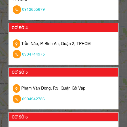
0912655679
CƠ SỞ 4
Trần Não, P. Bình An, Quận 2, TPHCM
0904744975
CƠ SỞ 5
Phạm Văn Đồng, P.3, Quận Gò Vấp
0904942786
CƠ SỞ 6