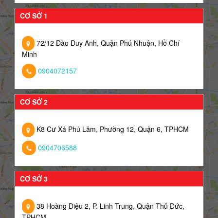
CƠ SỞ 1
72/12 Đào Duy Anh, Quận Phú Nhuận, Hồ Chí
Minh
0904072157
CƠ SỞ 2
K8 Cư Xá Phú Lâm, Phường 12, Quận 6, TPHCM
0904706588
CƠ SỞ 3
38 Hoàng Diệu 2, P. Linh Trung, Quận Thủ Đức,
TPHCM