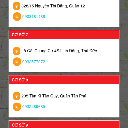
328/15 Nguyễn Thị Đặng, Quận 12
0903181486
CƠ SỞ 7
Lô C2, Chung Cư 4S Linh Đông, Thủ Đức
0932377972
CƠ SỞ 8
295 Tân Kì Tân Quý, Quận Tân Phú
0932489685
CƠ SỞ 9