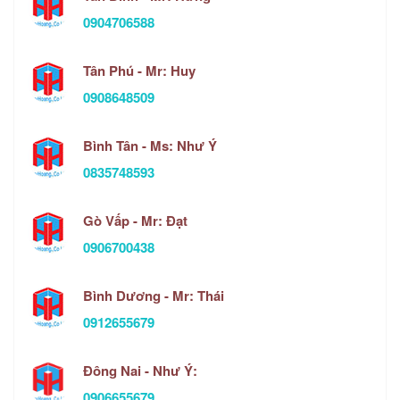
0904706588
Tân Phú - Mr: Huy
0908648509
Bình Tân - Ms: Như Ý
0835748593
Gò Vấp - Mr: Đạt
0906700438
Bình Dương - Mr: Thái
0912655679
Đông Nai - Như Ý:
0906655679