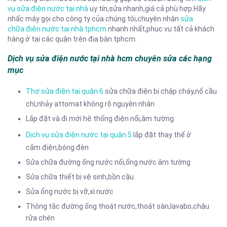
vụ sửa điện nước tại nhà
uy tín,sửa nhanh,giá cả phù hợp.Hãy
nhấc máy gọi cho công ty của chúng tôi,chuyên nhận
sửa
chữa điện nước tại nhà tphcm
nhanh nhất,phục vụ tất cả khách
hàng ở tại các quận trên địa bàn tphcm.
Dịch vụ sửa điện nước tại nhà hcm chuyên sửa các hạng
mục
Thợ sửa điện tại quận 6
sửa chữa điện bị chập cháy,nổ cầu
chì,nhảy attomat không rõ nguyên nhân
Lắp đặt và đi mới hệ thống điện nổi,âm tường
Dịch vụ sửa điện nước tại quận 5
lắp đặt thay thế ở
cắm điện,bóng đèn
Sửa chữa đường ống nước nổi,ống nước âm tường
Sửa chữa thiết bị vệ sinh,bồn cầu
Sửa ống nước bị vỡ,xì nước
Thông tắc đường ống thoát nước,thoát sàn,lavabo,chậu
rửa chén