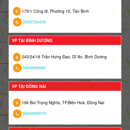
175/1 Cống lỡ, Phường 15, Tân Bình
0906700438
VP TẠI BÌNH DƯƠNG
243/24/18 Trần Hưng Đạo, Dĩ An, Bình Dương
0904985685
VP TẠI ĐỒNG NAI
196 Bùi Trọng Nghĩa, TP.Biên Hoà, Đồng Nai
0934655679