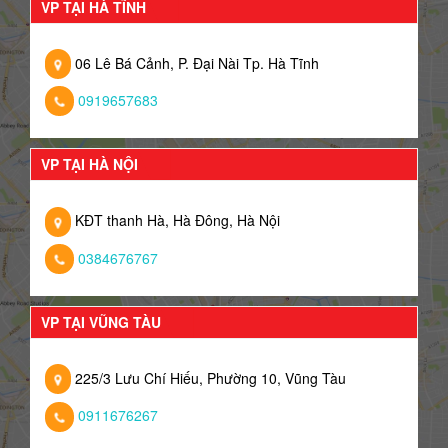
VP TẠI HÀ TĨNH
06 Lê Bá Cảnh, P. Đại Nài Tp. Hà Tĩnh
0919657683
VP TẠI HÀ NỘI
KĐT thanh Hà, Hà Đông, Hà Nội
0384676767
VP TẠI VŨNG TÀU
225/3 Lưu Chí Hiếu, Phường 10, Vũng Tàu
0911676267