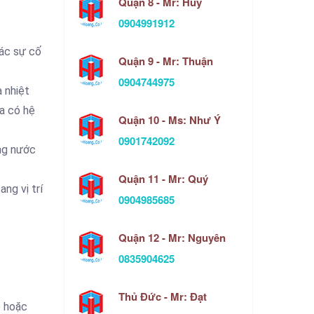
Quận 8 - Mr: Huy
0904991912
các sự cố
Quận 9 - Mr: Thuận
0904744975
 nhiệt
a có hệ
Quận 10 - Ms: Như Ý
0901742092
ng nước
Quận 11 - Mr: Quý
ng vị trí
0904985685
Quận 12 - Mr: Nguyên
0835904625
Thủ Đức - Mr: Đạt
ộ hoặc