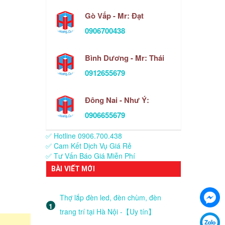
Gò Vấp - Mr: Đạt
0906700438
Bình Dương - Mr: Thái
0912655679
Đông Nai - Như Ý:
0906655679
✅ Hotline 0906.700.438
✅ Cam Kết Dịch Vụ Giá Rẻ
✅ Tư Vấn Báo Giá Miễn Phí
BÀI VIẾT MỚI
Thợ lắp đèn led, đèn chùm, đèn
trang trí tại Hà Nội -【Uy tín】