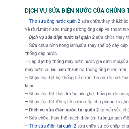
DỊCH VỤ SỬA ĐIỆN NƯỚC CỦA CHÚNG 
–
Thợ sửa ống nước quận 2
sửa chữa,thay thế,khắc
về rò rỉ,mất nước,thủng đường ống cấp và thoát n
–
Dịch vụ sửa điện nước tại quận 2
sửa chữa thay th
– Sửa chữa bình nóng lạnh,sửa thay thế bộ dây cấp nước
thống cấp nước.
– Lắp đặt hệ thống máy bơm nước gia đình mới,sư
máy bơm cũ lâu năm thành hệ thống ống nước mới.
– Nhận lắp đặt hệ thống bể nước ,téc nước mới tha
khác..
– Nhận lắp đặt thái dương năng,hệ thống nước nóng
– Nhận lắp đặt đồng hồ nước cấp cho phòng trọ ,hộ 
–
Dịch vụ sửa điện nước tại quận 2
tư vấn sửa chữ
– Sửa chữa ,thay thế mạch điện âm tường,mạch điện
–
Thợ sửa điện tại quận 2
sửa chữa sự cố chập, chá