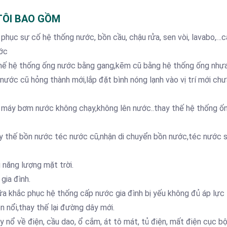
TÔI BAO GỒM
 phục sự cố hệ thống nước, bồn cầu, chậu rửa, sen vòi, lavabo,…
ước
ế hệ thống ống nước bằng gang,kẽm cũ bằng hệ thống ống nhựa
 cũ hỏng thành mới,lắp đặt bình nóng lạnh vào vị trí mới chư
̉a máy bơm nước không chạy,không lên nước..thay thế hệ thống ố
y thế bồn nước téc nước cũ,nhận di chuyển bồn nước,téc nước sa
 năng lượng mặt trời.
gia đình.
a khắc phục hệ thống cấp nước gia đình bị yếu không đủ áp lực
 nổi,thay thế lại đường dây mới.
y nổ về điện, cầu dao, ổ cắm, át tô mát, tủ điện, mất điện cục b