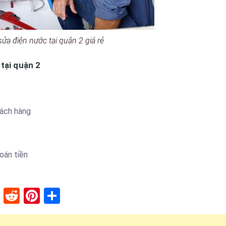
sửa điện nước tại quận 2 giá rẻ
 tại quận 2
hách hàng
oán tiền
lr
stapaper
XING
Reddit
Pinterest
Share