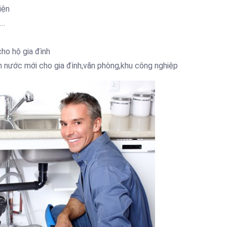
ện
……
ho hộ gia đình
̣n nước mới cho gia đình,văn phòng,khu công nghiệp