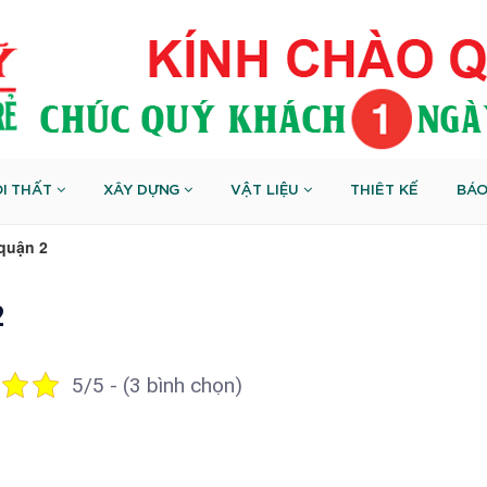
I THẤT
XÂY DỰNG
VẬT LIỆU
THIÊT KẾ
BÁO
 quận 2
2
5/5 - (3 bình chọn)