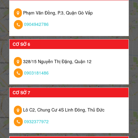
Phạm Văn Đồng, P.3, Quận Gò Vấp
0904942786
CƠ SỞ 6
328/15 Nguyễn Thị Đặng, Quận 12
0903181486
CƠ SỞ 7
Lô C2, Chung Cư 4S Linh Đông, Thủ Đức
0932377972