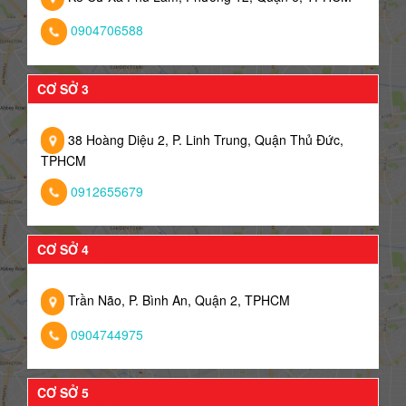
0904706588
CƠ SỞ 3
38 Hoàng Diệu 2, P. Linh Trung, Quận Thủ Đức,
TPHCM
0912655679
CƠ SỞ 4
Trần Não, P. Bình An, Quận 2, TPHCM
0904744975
CƠ SỞ 5