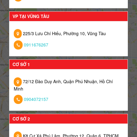
VP TẠI VŨNG TÀU
225/3 Lưu Chí Hiếu, Phường 10, Vũng Tàu
0911676267
CƠ SỞ 1
72/12 Đào Duy Anh, Quận Phú Nhuận, Hồ Chí
Minh
0904072157
CƠ SỞ 2
K8 Cư Xá Phú Lâm, Phường 12, Quận 6, TPHCM