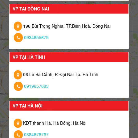
VP TẠI ĐỒNG NAI
196 Bùi Trọng Nghĩa, TP.Biên Hoà, Đồng Nai
0934655679
VP TẠI HÀ TĨNH
06 Lê Bá Cảnh, P. Đại Nài Tp. Hà Tĩnh
0919657683
VP TẠI HÀ NỘI
KĐT thanh Hà, Hà Đông, Hà Nội
0384676767