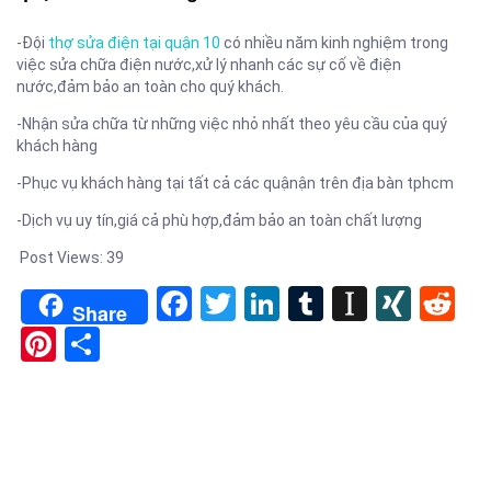
-Đội
thợ sửa điện tại quận 10
có nhiều năm kinh nghiệm trong
việc sửa chữa điện nước,xử lý nhanh các sự cố về điện
nước,đảm bảo an toàn cho quý khách.
-Nhận sửa chữa từ những việc nhỏ nhất theo yêu cầu của quý
khách hàng
-Phục vụ khách hàng tại tất cả các quậnận trên địa bàn tphcm
-Dịch vụ uy tín,giá cả phù hợp,đảm bảo an toàn chất lượng
Post Views:
39
Facebook
Twitter
LinkedIn
Tumblr
Instapa
XIN
Re
Share
Pinterest
Share