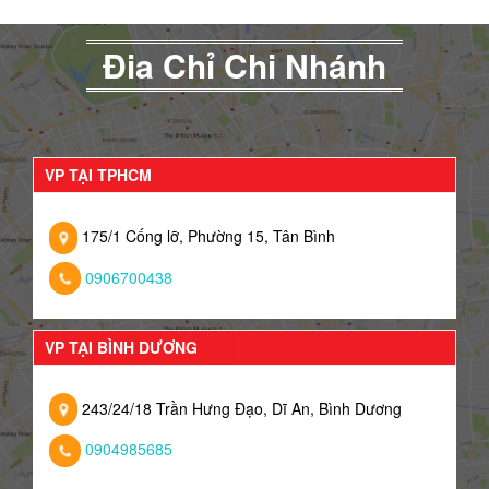
Đia Chỉ Chi Nhánh
VP TẠI TPHCM
175/1 Cống lỡ, Phường 15, Tân Bình
0906700438
VP TẠI BÌNH DƯƠNG
243/24/18 Trần Hưng Đạo, Dĩ An, Bình Dương
0904985685