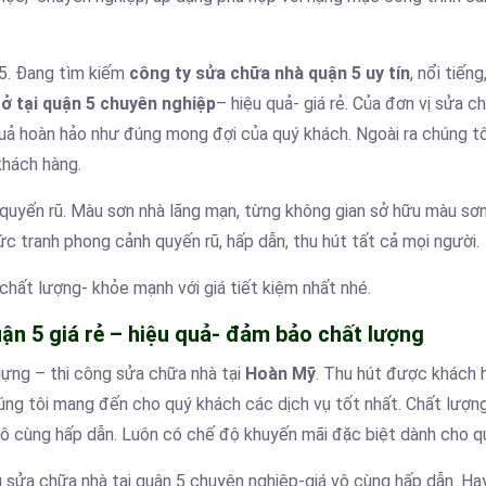
 5. Đang tìm kiếm
công ty sửa chữa nhà quận 5 uy tín
, nổi tiếng
 ở tại quận 5 chuyên nghiệp
– hiệu quả- giá rẻ. Của đơn vị sửa c
quả hoàn hảo như đúng mong đợi của quý khách. Ngoài ra chúng t
khách hàng.
 quyến rũ. Màu sơn nhà lãng mạn, từng không gian sở hữu màu sơ
ức tranh phong cảnh quyến rũ, hấp dẫn, thu hút tất cả mọi người.
hất lượng- khỏe mạnh với giá tiết kiệm nhất nhé.
ận 5 giá rẻ – hiệu quả- đảm bảo chất lượng
ựng – thi công sửa chữa nhà tại
Hoàn Mỹ
. Thu hút được khách 
húng tôi mang đến cho quý khách các dịch vụ tốt nhất. Chất lượn
 vô cùng hấp dẫn. Luôn có chế độ khuyến mãi đặc biệt dành cho q
vụ sửa chữa nhà tại quận 5 chuyên nghiệp-giá vô cùng hấp dẫn. Ha