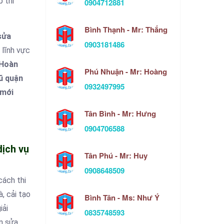
p thi
0904712881
Bình Thạnh - Mr: Thắng
sửa
0903181486
 lĩnh vực
Hoàn
Phú Nhuận - Mr: Hoàng
ũ quận
0932497995
 mới
Tân Bình - Mr: Hưng
0904706588
dịch vụ
Tân Phú - Mr: Huy
0908648509
cách thi
, cải tạo
Bình Tân - Ms: Như Ý
iải
0835748593
n sửa