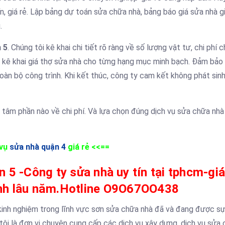
, giá rẻ. Lập bảng dự toán sửa chữa nhà, bảng báo giá sửa nhà gi
.
 5
. Chúng tôi kê khai chi tiết rõ ràng về số lượng vật tư, chi phí 
- kê khai giá thợ sửa nhà cho từng hạng mục minh bạch. Đảm bảo 
oàn bộ công trình. Khi kết thúc, công ty cam kết không phát sinh
 tâm phần nào về chi phí. Và lựa chọn đúng dịch vụ sửa chữa nh
 vụ
sửa nhà quận 4
giá rẻ <<==
n 5 -Công ty sửa nhà uy tín tại tphcm-giá
ành lâu năm.Hotline O9O67OO438
inh nghiệm trong lĩnh vực sơn sửa chữa nhà đã và đang được sự
tôi là đơn vị chuyên cung cấp các dịch vụ xây dựng, dịch vụ sửa 