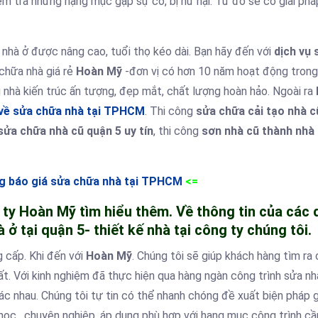
ểm tra những hạng mục gặp sự cố, bị hư hại. Từ đó sẽ có giải phá
 nhà ở được nâng cao, tuổi thọ kéo dài. Bạn hãy đến với
dịch vụ 
 chữa nhà giá rẻ
Hoàn Mỹ
-đơn vị có hơn 10 năm hoạt động trong
 nhà kiến trúc ấn tượng, đẹp mắt, chất lượng hoàn hảo. Ngoài ra
 về sửa chữa nhà tại TPHCM
. Thi công
sửa chữa cải tạo nhà c
sửa chữa nhà cũ quận 5 uy tín
, thi công
sơn nhà cũ thành nhà
g báo giá sửa chữa nhà tại TPHCM
<=
ty Hoàn Mỹ tìm hiểu thêm. Về thông tin của các 
ở tại quận 5- thiết kế nhà tại công ty chúng tôi.
 cấp. Khi đến với
Hoàn Mỹ
. Chúng tôi sẽ giúp khách hàng tìm ra 
t. Với kinh nghiệm đã thực hiện qua hàng ngàn công trình sửa nhà
c nhau. Chúng tôi tự tin có thể nhanh chóng đề xuất biện pháp g
ọc, chuyên nghiệp, áp dụng phù hợp với hạng mục công trình cầ