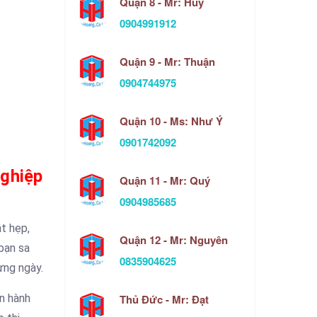
Quận 8 - Mr: Huy
0904991912
Quận 9 - Mr: Thuận
0904744975
Quận 10 - Ms: Như Ý
0901742092
Nghiệp
Quận 11 - Mr: Quý
0904985685
t hẹp,
Quận 12 - Mr: Nguyên
 bạn sa
0835904625
ừng ngày.
Thủ Đức - Mr: Đạt
ến hành