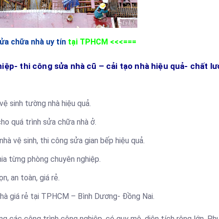
ửa chữa nhà uy tín
tại TPHCM <<<===
iệp- thi công sửa nhà cũ – cải tạo nhà hiệu quả- chất l
vệ sinh tường nhà hiệu quả.
cho quá trình sửa chữa nhà ở.
à vệ sinh, thi công sửa gian bếp hiệu quả.
hia từng phòng chuyên nghiệp.
, an toàn, giá rẻ.
nhà giá rẻ tại TPHCM – Bình Dương- Đồng Nai.
g các công trình công nghiệp, có quy mô, diện tích rộng lớn. Ph