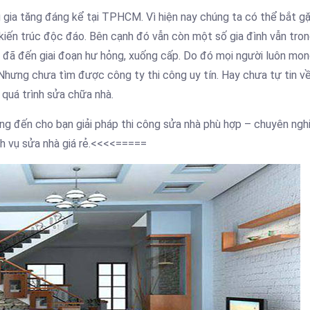
ng gia tăng đáng kể tại TPHCM. Vì hiện nay chúng ta có thể bắt g
, kiến trúc độc đáo. Bên cạnh đó vẫn còn một số gia đình vẫn tron
dài, đã đến giai đoạn hư hỏng, xuống cấp. Do đó mọi người luôn m
Nhưng chưa tìm được công ty thi công uy tín. Hay chưa tự tin v
 quá trình sửa chữa nhà.
g đến cho bạn giải pháp thi công sửa nhà phù hợp – chuyên ngh
ch vụ sửa nhà giá rẻ.<<<<=====