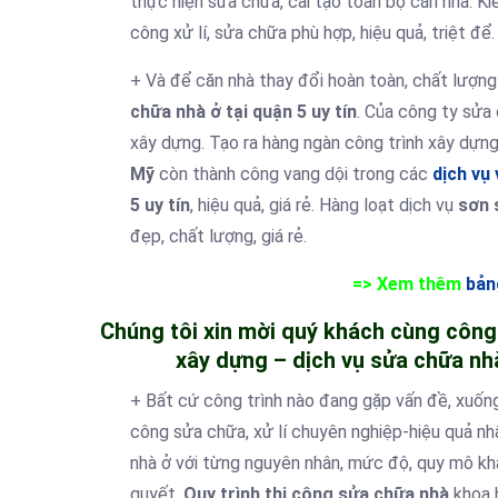
thực hiện sửa chữa, cải tạo toàn bộ căn nhà. Ki
công xử lí, sửa chữa phù hợp, hiệu quả, triệt để.
+ Và để căn nhà thay đổi hoàn toàn, chất lượng
chữa nhà ở tại quận 5
uy tín
. Của công ty sửa
xây dựng. Tạo ra hàng ngàn công trình xây dựng
Mỹ
còn thành công vang dội trong các
dịch vụ
5 uy tín
, hiệu quả, giá rẻ. Hàng loạt dịch vụ
sơn 
đẹp, chất lượng, giá rẻ.
=> Xem thêm
bản
Chúng tôi xin mời quý khách cùng công 
xây dựng – dịch vụ sửa chữa nhà 
+ Bất cứ công trình nào đang gặp vấn đề, xuống
công sửa chữa, xử lí chuyên nghiệp-hiệu quả nhấ
nhà ở với từng nguyên nhân, mức độ, quy mô khá
quyết.
Quy trình thi công sửa chữa nhà
khoa h