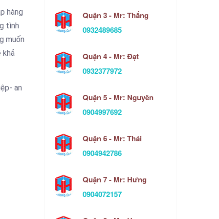
ặp hàng
Quận 3 - Mr: Thắng
g tình
0932489685
ong muốn
ề khả
Quận 4 - Mr: Đạt
0932377972
iệp- an
Quận 5 - Mr: Nguyên
0904997692
Quận 6 - Mr: Thái
0904942786
Quận 7 - Mr: Hưng
0904072157