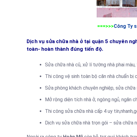
===>>>
Công Ty s
Dịch vụ sửa chữa nhà ở tại quận 5 chuyên ngh
toàn- hoàn thành đúng tiến độ.
Sửa chữa nhà cũ, xử lí tường nhà phai màu, 
Thi công vệ sinh toàn bộ căn nhà chuẩn bị 
Sửa phòng khách chuyên nghiệp, sửa chữa nh
Mở rộng diện tích nhà ở, ngòng ngủ, ngăn c
Thi công sửa chữa nhà cấp 4 uy tín,nhanh,gọn
Dịch vụ sửa chữa nhà trọn gói – sửa chữa 
Ngoài ra công ty
Hoàn Mỹ
còn hỗ trợ quý khách tron