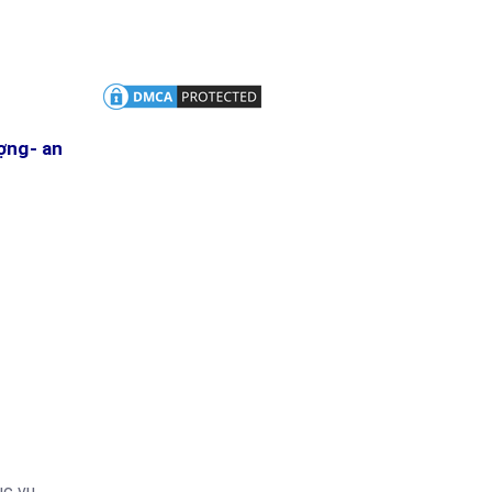
ượng- an
ục vụ