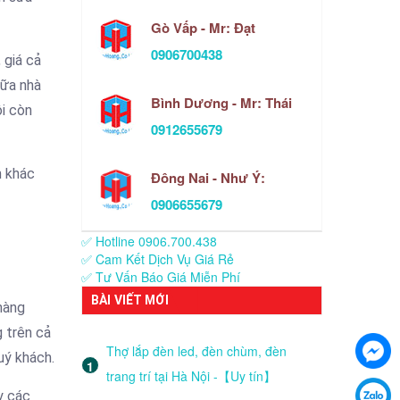
Gò Vấp - Mr: Đạt
0906700438
, giá cả
hữa nhà
Bình Dương - Mr: Thái
ôi còn
0912655679
n khác
Đông Nai - Như Ý:
0906655679
✅ Hotline 0906.700.438
✅ Cam Kết Dịch Vụ Giá Rẻ
✅ Tư Vấn Báo Giá Miễn Phí
BÀI VIẾT MỚI
hàng
g trên cả
Thợ lắp đèn led, đèn chùm, đèn
uý khách.
trang trí tại Hà Nội -【Uy tín】
y các