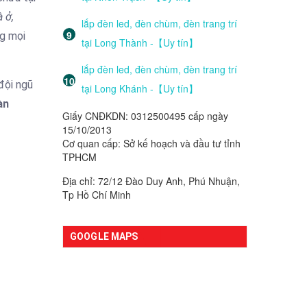
 ở,
lắp đèn led, đèn chùm, đèn trang trí
ng mọi
tại Long Thành -【Uy tín】
lắp đèn led, đèn chùm, đèn trang trí
đội ngũ
tại Long Khánh -【Uy tín】
àn
Giấy CNĐKDN: 0312500495 cấp ngày
15/10/2013
Cơ quan cấp: Sở kế hoạch và đầu tư tỉnh
TPHCM
Địa chỉ: 72/12 Đào Duy Anh, Phú Nhuận,
Tp Hồ Chí Minh
GOOGLE MAPS