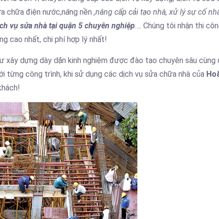
a chữa điện nước,n
â
ng nền
,nâng cấp cải tạo nhà, xử lý sự cố nhà
ch vụ sửa nhà tại quận 5 chuyên nghiệp
…. Chúng tôi nhận thi cô
g cao nhất, chi phí hợp lý nhất!
sư xây dựng dày dặn kinh nghiệm được đào tạo chuyên sâu cùng 
với từng công trình, khi sử dụng các dịch vụ sửa chữa nhà của
Ho
khách!