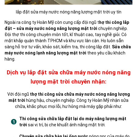
lắp đặt sửa máy nước nóng năng lượng mặt trời uy tín
Ngoài ra công ty Hoàn Mỹ còn cung cấp đội ngũ t
hợ thi công lắp
đặt – sửa máy nước nóng năng lượng mặt trời
chuyên nghiệp.
Đội thợ thi công chuyên môn tốt, kĩ thuật cao, tay nghề giỏi. Có
mặt khắp quận thành TPHCM và khu vực lân cận. Họ luôn sẵn
sàng hỗ trợ tư vấn, khảo sát, kiểm tra, thi công lắp đặt.
Sửa chữa
máy nước nóng lạnh năng lượng mặt trời
theo yêu cầu khách
hàng.
Dịch vụ lắp đặt sửa chữa máy nước nóng năng
lượng mặt trời chuyên nhận:
Với đội ngũ
thợ thi công sửa chữa máy nước nóng năng lượng
mặt trời
hùng hậu, chuyên nghiệp. Công ty Hoàn Mỹ nhận sửa
chữa, khắc phục mọi lỗi, hư hỏng mà máy gặp phải như:
Thi công sửa chữa lắp đặt lại do máy năng lượng mặt
trời
sai vị trí, bị che khuất ánh nắng mặt trời.
Chuyên sửa chữa hàn lại ống nước
nóng ppr của máy do