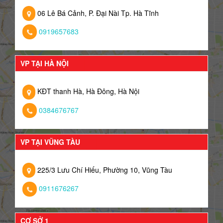
06 Lê Bá Cảnh, P. Đại Nài Tp. Hà Tĩnh
0919657683
VP TẠI HÀ NỘI
KĐT thanh Hà, Hà Đông, Hà Nội
0384676767
VP TẠI VŨNG TÀU
225/3 Lưu Chí Hiếu, Phường 10, Vũng Tàu
0911676267
CƠ SỞ 1