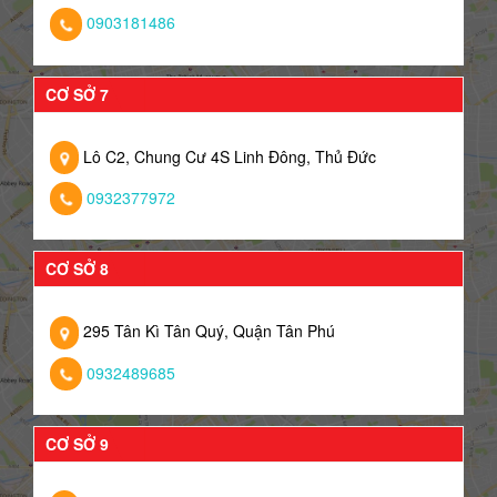
0903181486
CƠ SỞ 7
Lô C2, Chung Cư 4S Linh Đông, Thủ Đức
0932377972
CƠ SỞ 8
295 Tân Kì Tân Quý, Quận Tân Phú
0932489685
CƠ SỞ 9