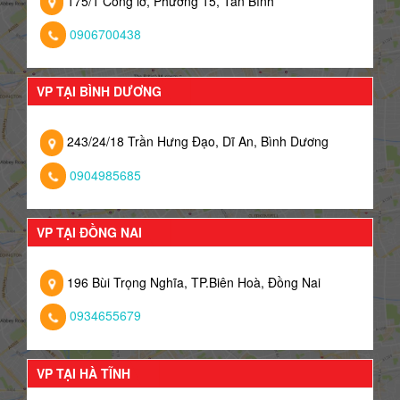
175/1 Cống lỡ, Phường 15, Tân Bình
0906700438
VP TẠI BÌNH DƯƠNG
243/24/18 Trần Hưng Đạo, Dĩ An, Bình Dương
0904985685
VP TẠI ĐỒNG NAI
196 Bùi Trọng Nghĩa, TP.Biên Hoà, Đồng Nai
0934655679
VP TẠI HÀ TĨNH