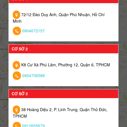
72/12 Đào Duy Anh, Quận Phú Nhuận, Hồ Chí
Minh
0904072157
CƠ SỞ 2
K8 Cư Xá Phú Lâm, Phường 12, Quận 6, TPHCM
0904706588
CƠ SỞ 3
38 Hoàng Diệu 2, P. Linh Trung, Quận Thủ Đức,
TPHCM
0912655679