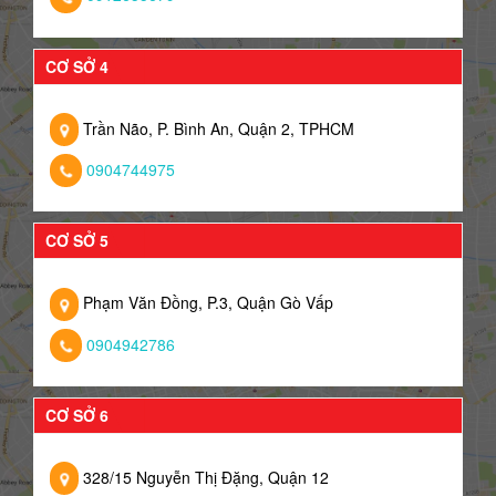
CƠ SỞ 4
Trần Não, P. Bình An, Quận 2, TPHCM
0904744975
CƠ SỞ 5
Phạm Văn Đồng, P.3, Quận Gò Vấp
0904942786
CƠ SỞ 6
328/15 Nguyễn Thị Đặng, Quận 12