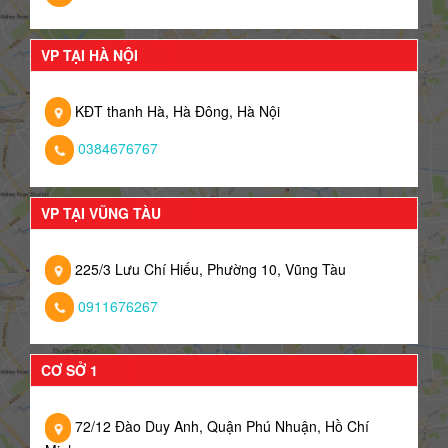
VP TẠI HÀ NỘI
KĐT thanh Hà, Hà Đông, Hà Nội
0384676767
VP TẠI VŨNG TÀU
225/3 Lưu Chí Hiếu, Phường 10, Vũng Tàu
0911676267
CƠ SỞ 1
72/12 Đào Duy Anh, Quận Phú Nhuận, Hồ Chí