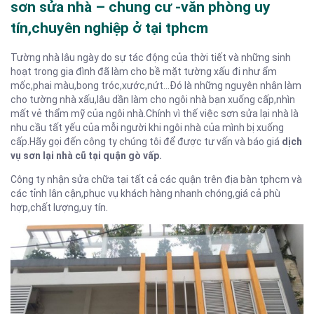
sơn sửa nhà – chung cư -văn phòng uy
tín,chuyên nghiệp ở tại tphcm
Tường nhà lâu ngày do sự tác động của thời tiết và những sinh
hoạt trong gia đình đã làm cho bề mặt tường xấu đi như ẩm
mốc,phai màu,bong tróc,xước,nứt…Đó là những nguyên nhân làm
cho tường nhà xấu,lâu dần làm cho ngôi nhà bạn xuống cấp,nhìn
mất vẻ thẩm mỹ của ngôi nhà.Chính vì thế việc sơn sửa lại nhà là
nhu cầu tất yếu của mỗi người khi ngôi nhà của mình bị xuống
cấp.Hãy gọi đến công ty chúng tôi để được tư vấn và báo giá
dịch
vụ sơn lại nhà cũ tại quận gò vấp.
Công ty nhận sửa chữa tại tất cả các quận trên địa bàn tphcm và
các tỉnh lân cận,phục vụ khách hàng nhanh chóng,giá cả phù
hợp,chất lượng,uy tín.