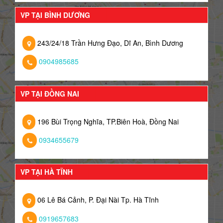
VP TẠI BÌNH DƯƠNG
243/24/18 Trần Hưng Đạo, Dĩ An, Bình Dương
0904985685
VP TẠI ĐỒNG NAI
196 Bùi Trọng Nghĩa, TP.Biên Hoà, Đồng Nai
0934655679
VP TẠI HÀ TĨNH
06 Lê Bá Cảnh, P. Đại Nài Tp. Hà Tĩnh
0919657683