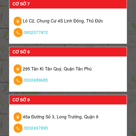
CƠ SỞ 7
Lô C2, Chung Cư 4S Linh Đông, Thủ Đức
0932377972
CƠ SỞ 8
295 Tân Kì Tân Quý, Quận Tân Phú
0932489685
CƠ SỞ 9
45a Đường Số 3, Long Trường, Quận 9
0932497995