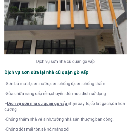
Dịch vụ sơn nhà cũ quận gò vấp
Dịch vụ sơn sửa lại nhà cũ quận gò vấp
-Sơn bả matit,sơn nước,sơn chống ố,sơn chống thấm
-Sửa chữa nâng cấp nền,chuyển đổi mục đích sử dụng
–
Dịch vụ sơn nhà cũ quận gò vấp
nhận xây tô,ốp lát gạch,đá hoa
cương
-Chống thấm nhà vệ sinh,tường nhà,sân thượng,ban công..
-Chống dột mái tôn,sê nô,máng xối