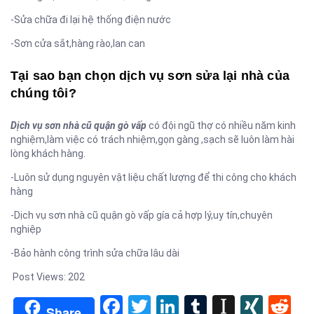
-Sửa chữa đi lại hệ thống điện nước
-Sơn cửa sắt,hàng rào,lan can
Tại sao bạn chọn dịch vụ sơn sửa lại nhà của
chúng tôi?
Dịch vụ sơn nhà cũ quận gò vấp
có đội ngũ thợ có nhiều năm kinh
nghiệm,làm việc có trách nhiệm,gọn gàng ,sạch sẽ luôn làm hài
lòng khách hàng.
-Luôn sử dụng nguyên vật liệu chất lượng để thi công cho khách
hàng
-Dịch vụ sơn nhà cũ quận gò vấp gía cả hợp lý,uy tín,chuyên
nghiệp
-Bảo hành công trình sửa chữa lâu dài
Post Views:
202
Facebook
Twitter
LinkedIn
Tumblr
Instapa
XIN
Re
Share