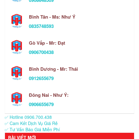
0908648509
Bình Tân - Ms: Như Ý
0835748593
Gò Vấp - Mr: Đạt
0906700438
Bình Dương - Mr: Thái
0912655679
Đông Nai - Như Ý:
0906655679
✅ Hotline 0906.700.438
✅ Cam Kết Dịch Vụ Giá Rẻ
✅ Tư Vấn Báo Giá Miễn Phí
BÀI VIẾT MỚI