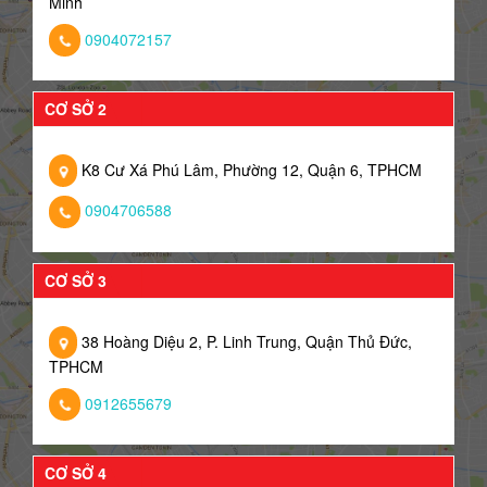
Minh
0904072157
CƠ SỞ 2
K8 Cư Xá Phú Lâm, Phường 12, Quận 6, TPHCM
0904706588
CƠ SỞ 3
38 Hoàng Diệu 2, P. Linh Trung, Quận Thủ Đức,
TPHCM
0912655679
CƠ SỞ 4