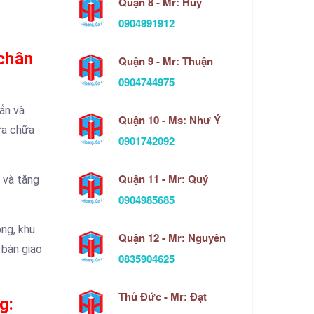
Quận 8 - Mr: Huy
0904991912
 chân
Quận 9 - Mr: Thuận
0904744975
hắn và
Quận 10 - Ms: Như Ý
ửa chữa
0901742092
Quận 11 - Mr: Quý
 và tăng
0904985685
ng, khu
Quận 12 - Mr: Nguyên
 bàn giao
0835904625
Thủ Đức - Mr: Đạt
g: