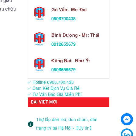
n giao
Gò Vấp - Mr: Đạt
sửa chữa
0906700438
Bình Dương - Mr: Thái
0912655679
Đông Nai - Như Ý:
0906655679
✅ Hotline 0906.700.438
✅ Cam Kết Dịch Vụ Giá Rẻ
✅ Tư Vấn Báo Giá Miễn Phí
BÀI VIẾT MỚI
Thợ lắp đèn led, đèn chùm, đèn
trang trí tại Hà Nội -【Uy tín】