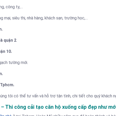
ng, công ty,…
g mại, siêu thị, nhà hàng, khách sạn, trường học,…
m.
hà quận 2
.
uận 10.
 gạch tường mới.
ín.
i Tphcm.
ng tôi có thể tư vấn và hỗ trợ tận tình, chi tiết cho quý khách n
ở – Thi công cải tạo căn hộ xuống cấp đẹp như mớ