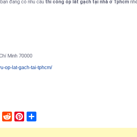
i bạn đang có nhu cầu
thi công ốp lát gạch tại nhà ở Tphcm
nhé
Chí Minh 70000
u-op-lat-gach-tai-tphcm/
lr
stapaper
XING
Reddit
Pinterest
Share