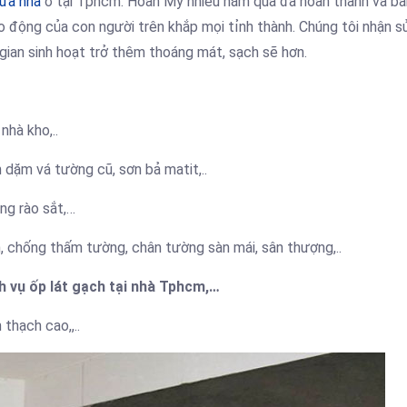
hữa nhà
ở tại Tphcm. Hoàn Mỹ nhiều năm qua đã hoàn thành và bà
ao động của con người trên khắp mọi tỉnh thành. Chúng tôi nhận 
gian sinh hoạt trở thêm thoáng mát, sạch sẽ hơn.
nhà kho,..
 dặm vá tường cũ, sơn bả matit,..
àng rào sắt,…
, chống thấm tường, chân tường sàn mái, sân thượng,..
h vụ ốp lát gạch tại nhà Tphcm,…
thạch cao,,..