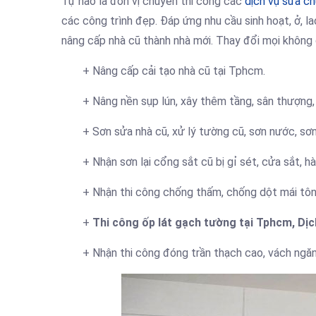
Tự hào là đơn vị chuyên thi công các
dịch vụ sửa c
các công trình đẹp. Đáp ứng nhu cầu sinh hoạt, ở, l
nâng cấp nhà cũ thành nhà mới. Thay đổi mọi không 
+ Nâng cấp cải tạo nhà cũ tại Tphcm.
+ Nâng nền sụp lún, xây thêm tầng, sân thượng, 
+ Sơn sửa nhà cũ, xử lý tường cũ, sơn nước, sơn
+ Nhận sơn lại cổng sắt cũ bị gỉ sét, cửa sắt, h
+ Nhận thi công chống thấm, chống dột mái tôn
+
Thi công ốp lát gạch tường tại Tphcm, Dịc
+ Nhận thi công đóng trần thạch cao, vách ngăn 