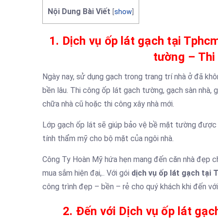
Nội Dung Bài Viết
[
show
]
1. Dịch vụ ốp lát gạch tại Tphc
tường – Thi
Ngày nay, sử dụng gạch trong trang trí nhà ở đã khôn
bền lâu. Thi công ốp lát gạch tường, gạch sàn nhà,
chữa nhà cũ hoặc thi công xây nhà mới.
Lớp gạch ốp lát sẽ giúp bảo vệ bề mặt tường được b
tính thẩm mỹ cho bộ mặt của ngôi nhà.
Công Ty Hoàn Mỹ hứa hẹn mang đến căn nhà đẹp cho 
mua sắm hiện đại,.. Với gói
dịch vụ ốp lát gạch tại
công trình đẹp – bền – rẻ cho quý khách khi đến với
2. Đến với Dịch vụ ốp lát gạc