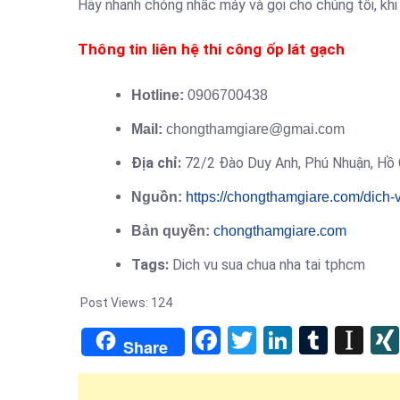
Hãy nhanh chóng nhấc máy và gọi cho chúng tôi, kh
Thông tin liên hệ thi công ốp lát gạch
Hotline:
0906700438
Mail:
chongthamgiare@gmai.com
Địa chỉ:
72/2 Đào Duy Anh,
Phú Nhuận,
Hồ 
Nguồn:
https://chongthamgiare.com/dich-v
Bản quyền:
chongthamgiare.com
Tags:
Dich vu sua chua nha tai tphcm
Post Views:
124
Facebook
Twitter
LinkedIn
Tumb
In
Share