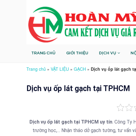
TRANG CHỦ
GIỚI THIỆU
DỊCH VỤ
NỘ
Trang chủ
»
VẬT LIỆU
»
GẠCH
»
Dịch vụ ốp lát gạch 
Dịch vụ ốp lát gạch tại TPHCM
Dịch vụ ốp lát gạch tại TPHCM uy tín
. Công Ty H
trường học,… Nhận tháo dở gạch tường, tư vấn và