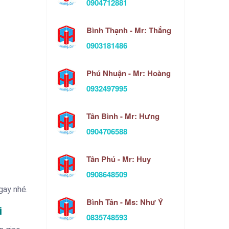
0904712881
Bình Thạnh - Mr: Thắng
0903181486
Phú Nhuận - Mr: Hoàng
0932497995
Tân Bình - Mr: Hưng
0904706588
Tân Phú - Mr: Huy
0908648509
gay nhé.
Bình Tân - Ms: Như Ý
i
0835748593