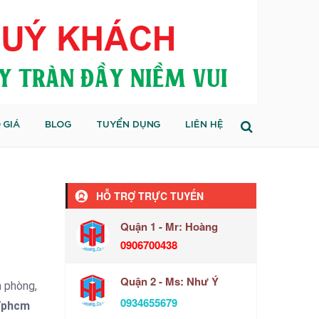
 GIÁ
BLOG
TUYỂN DỤNG
LIÊN HỆ
HỖ TRỢ TRỰC TUYẾN
Quận 1 - Mr: Hoàng
0906700438
Quận 2 - Ms: Như Ý
n phòng,
0934655679
 Tphcm