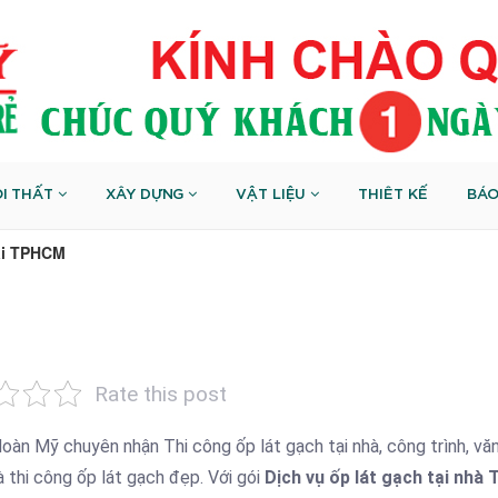
I THẤT
XÂY DỰNG
VẬT LIỆU
THIÊT KẾ
BÁO
tại TPHCM
Rate this post
oàn Mỹ chuyên nhận Thi công ốp lát gạch tại nhà, công trình, vă
 thi công ốp lát gạch đẹp. Với gói
Dịch vụ ốp lát gạch tại nhà