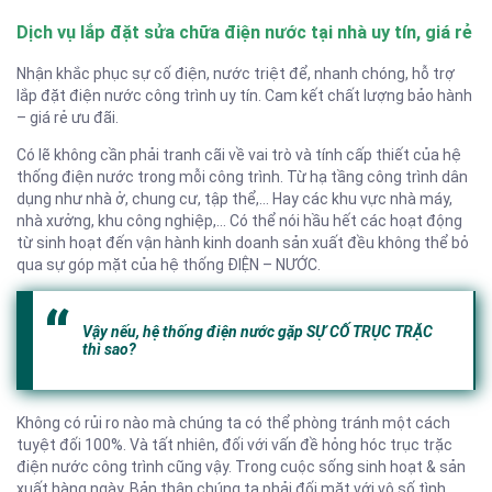
Dịch vụ lắp đặt sửa chữa điện nước tại nhà uy tín, giá rẻ
Nhận khắc phục sự cố điện, nước triệt để, nhanh chóng, hỗ trợ
lắp đặt điện nước công trình uy tín. Cam kết chất lượng bảo hành
– giá rẻ ưu đãi.
Có lẽ không cần phải tranh cãi về vai trò và tính cấp thiết của hệ
thống điện nước trong mỗi công trình. Từ hạ tầng công trình dân
dụng như nhà ở, chung cư, tập thể,… Hay các khu vực nhà máy,
nhà xưởng, khu công nghiệp,… Có thể nói hầu hết các hoạt động
từ sinh hoạt đến vận hành kinh doanh sản xuất đều không thể bỏ
qua sự góp mặt của hệ thống ĐIỆN – NƯỚC.
Vậy nếu, hệ thống điện nước gặp SỰ CỐ TRỤC TRẶC
thì sao?
Không có rủi ro nào mà chúng ta có thể phòng tránh một cách
tuyệt đối 100%. Và tất nhiên, đối với vấn đề hỏng hóc trục trặc
điện nước công trình cũng vậy. Trong cuộc sống sinh hoạt & sản
xuất hàng ngày. Bản thân chúng ta phải đối mặt với vô số tình