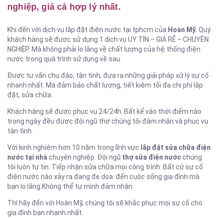
nghiệp, giá cả hợp lý nhất.
Khi đến với dịch vụ lắp đặt điện nước tại tphcm của
Hoàn Mỹ.
Quý
khách hàng sẽ được sử dụng 1 dịch vụ UY TÍN – GIÁ RẺ – CHUYÊN
NGHIỆP. Mà không phải lo lắng về chất lượng của hệ thống điện
nước trong quá trình sử dụng về sau.
Được tư vấn chu đáo, tận tình, đưa ra những giải pháp xử lý sự cố
nhanh nhất. Mà đảm bảo chất lượng, tiết kiệm tối đa chi phí lắp
đặt, sửa chữa.
Khách hàng sẽ được phục vụ 24/24h. Bất kể vào thời điểm nào
trong ngày đều được đội ngũ thợ chúng tôi đảm nhận và phục vụ
tận tình.
Với kinh nghiệm hơn 10 năm trong lĩnh vực
lắp đặt
sửa chữa điện
nước tại nhà
chuyên nghiệp. Đội ngũ
thợ sửa điện nước
chúng
tôi luôn tự tin. Tiếp nhận sửa chữa mọi công trình. Bất cứ sự cố
điện nước nào xảy ra đang đe dọa. đến cuộc sống gia đình mà
bạn lo lắng.Không thể tự mình đảm nhận.
Thì hãy đến với Hoàn Mỹ, chúng tôi sẽ khắc phục mọi sự cố cho
gia đình bạn nhanh nhất.