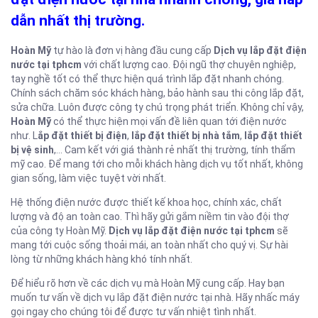
dẫn nhất thị trường.
Hoàn Mỹ
tự hào là đơn vị hàng đầu cung cấp
Dịch vụ lắp đặt điện
nước tại tphcm
với chất lượng cao. Đội ngũ thợ chuyên nghiệp,
tay nghề tốt có thể thực hiện quá trình lắp đặt nhanh chóng.
Chính sách chăm sóc khách hàng, bảo hành sau thi công lắp đặt,
sửa chữa. Luôn được công ty chú trọng phát triển. Không chỉ vậy,
Hoàn Mỹ
có thể thực hiện mọi vấn đề liên quan tới điện nước
như. L
ắp đặt thiết bị điện
,
lắp đặt thiết bị nhà tắm
,
lắp đặt thiết
bị vệ sinh
,… Cam kết với giá thành rẻ nhất thị trường, tính thẩm
mỹ cao. Để mang tới cho mỗi khách hàng dịch vụ tốt nhất, không
gian sống, làm việc tuyệt vời nhất.
Hệ thống điện nước được thiết kế khoa học, chính xác, chất
lượng và độ an toàn cao. Thì hãy gửi gắm niềm tin vào đội thợ
của công ty Hoàn Mỹ.
Dịch vụ
lắp đặt điện nước tại tphcm
sẽ
mang tới cuộc sống thoải mái, an toàn nhất cho quý vị. Sự hài
lòng từ những khách hàng khó tính nhất.
Để hiểu rõ hơn về các dịch vụ mà Hoàn Mỹ cung cấp. Hay bạn
muốn tư vấn về dịch vụ lắp đặt điện nước tại nhà. Hãy nhấc máy
gọi ngay cho chúng tôi để được tư vấn nhiệt tình nhất.