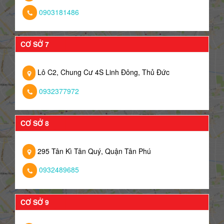
0903181486
CƠ SỞ 7
Lô C2, Chung Cư 4S Linh Đông, Thủ Đức
0932377972
CƠ SỞ 8
295 Tân Kì Tân Quý, Quận Tân Phú
0932489685
CƠ SỞ 9