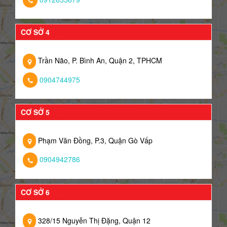
CƠ SỞ 4
Trần Não, P. Bình An, Quận 2, TPHCM
0904744975
CƠ SỞ 5
Phạm Văn Đồng, P.3, Quận Gò Vấp
0904942786
CƠ SỞ 6
328/15 Nguyễn Thị Đặng, Quận 12