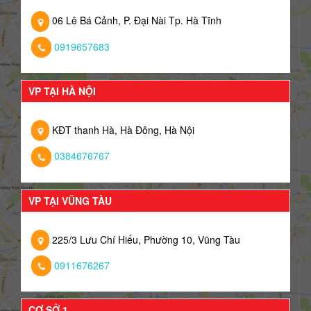
06 Lê Bá Cảnh, P. Đại Nài Tp. Hà Tĩnh
0919657683
VP TẠI HÀ NỘI
KĐT thanh Hà, Hà Đông, Hà Nội
0384676767
VP TẠI VŨNG TÀU
225/3 Lưu Chí Hiếu, Phường 10, Vũng Tàu
0911676267
CƠ SỞ 1