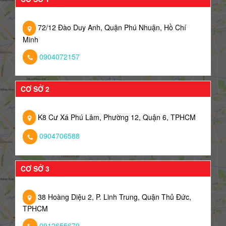
72/12 Đào Duy Anh, Quận Phú Nhuận, Hồ Chí
Minh
0904072157
CƠ SỞ 2
K8 Cư Xá Phú Lâm, Phường 12, Quận 6, TPHCM
0904706588
CƠ SỞ 3
38 Hoàng Diệu 2, P. Linh Trung, Quận Thủ Đức,
TPHCM
0912655679