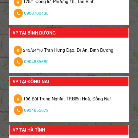
175/1 Cống lỡ, Phường 15, Tân Bình
0906700438
VP TẠI BÌNH DƯƠNG
243/24/18 Trần Hưng Đạo, Dĩ An, Bình Dương
0904985685
VP TẠI ĐỒNG NAI
196 Bùi Trọng Nghĩa, TP.Biên Hoà, Đồng Nai
0934655679
VP TẠI HÀ TĨNH