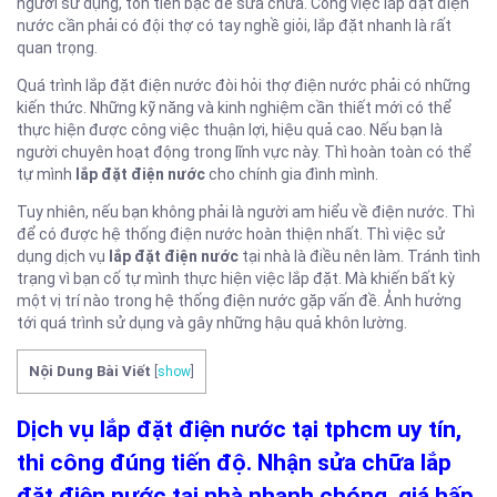
người sử dụng, tốn tiền bạc để sửa chữa. Công việc lắp đặt điện
nước cần phải có đội thợ có tay nghề giỏi, lắp đặt nhanh là rất
quan trọng.
Quá trình lắp đặt điện nước đòi hỏi thợ điện nước
phải có những
kiến thức. Những kỹ năng và kinh nghiệm cần thiết mới có thể
thực hiện được công việc thuận lợi, hiệu quả cao. Nếu bạn là
người chuyên hoạt động trong lĩnh vực này. Thì hoàn toàn có thể
tự mình
lắp đặt điện nước
cho chính gia đình mình.
Tuy nhiên, nếu bạn không phải là người am hiểu về điện nước. Thì
để có được hệ thống điện nước hoàn thiện nhất.
Thì việc sử
dụng dịch vụ
lắp đặt điện nước
tại nhà là điều nên làm. Tránh tình
trạng vì bạn cố tự mình thực hiện việc lắp đặt. Mà khiến bất kỳ
một vị trí nào trong hệ thống điện nước gặp vấn đề. Ảnh hưởng
tới quá trình sử dụng và gây những hậu quả khôn lường.
Nội Dung Bài Viết
[
show
]
Dịch vụ lắp đặt điện nước tại tphcm uy tín,
thi công đúng tiến độ. Nhận sửa chữa lắp
đặt điện nước tại nhà nhanh chóng, giá hấp