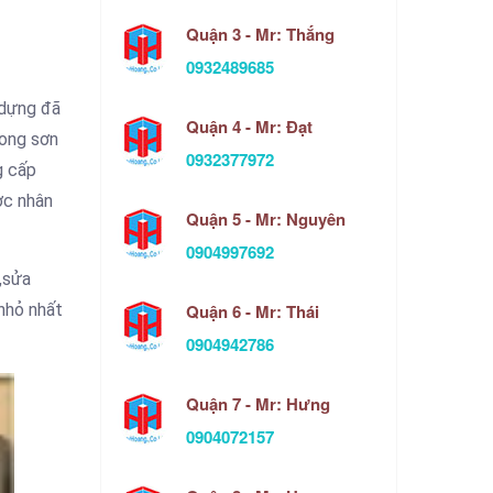
Quận 3 - Mr: Thắng
0932489685
 dựng đã
Quận 4 - Mr: Đạt
bong sơn
0932377972
g cấp
ợc nhân
Quận 5 - Mr: Nguyên
0904997692
,sửa
Quận 6 - Mr: Thái
nhỏ nhất
0904942786
Quận 7 - Mr: Hưng
0904072157