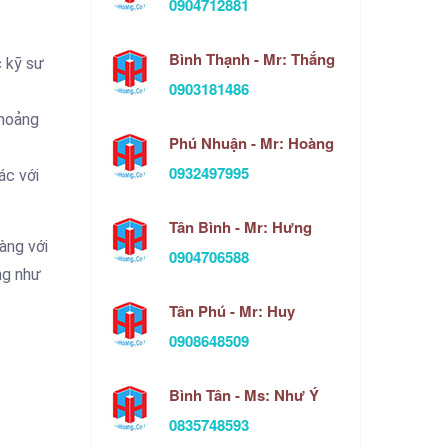
0904712881
Bình Thạnh - Mr: Thắng
c kỹ sư
0903181486
khoảng
Phú Nhuận - Mr: Hoàng
0932497995
ác với
Tân Bình - Mr: Hưng
àng với
0904706588
ng như
Tân Phú - Mr: Huy
0908648509
Bình Tân - Ms: Như Ý
0835748593