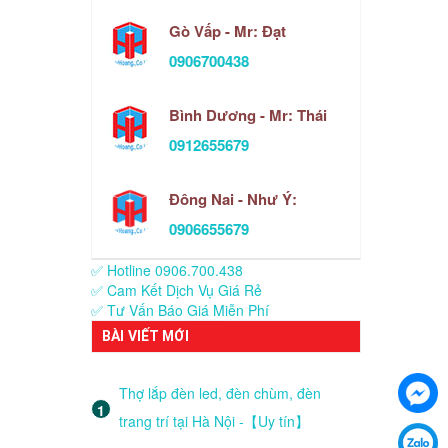
Gò Vấp - Mr: Đạt
0906700438
Bình Dương - Mr: Thái
0912655679
Đông Nai - Như Ý:
0906655679
✅ Hotline 0906.700.438
✅ Cam Kết Dịch Vụ Giá Rẻ
✅ Tư Vấn Báo Giá Miễn Phí
BÀI VIẾT MỚI
Thợ lắp đèn led, đèn chùm, đèn
trang trí tại Hà Nội -【Uy tín】