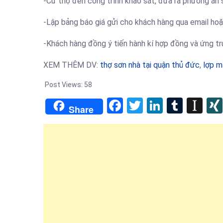
-Cử thợ đến công trình khảo sát, đưa ra phương án s
-Lập bảng báo giá gửi cho khách hàng qua email hoặ
-Khách hàng đồng ý tiến hành kí hợp đồng và ứng tr
XEM THÊM DV:
thợ sơn nhà tại quận thủ đức
,
lợp m
Post Views:
58
Facebook
Twitter
LinkedIn
Tumb
In
Share