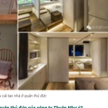
ụ cải tạo nhà ở quận thủ đức
ở quận thủ đức của công ty Thuận Như ý?