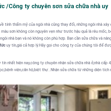
đức /Công ty chuyên sơn sửa chữa nhà uy
u về tính thẩm mỹ của ngôi nhà cũng thay đổi, những ngôi nhà xây
ến màu sơn không còn nguyên vẹn như trước hậu quả là rêu mốc, 
 ngôi nhà bạn và nó không còn phù hợp. Bạn cần sửa chữa và nân
 đức
uy tín,giá cả hợp lý.Hãy gọi cho công ty của chúng tôi để đư
 tín nhất hiện nay,công ty chuyên nhận sửa chữa nhà ở,nhà cấp 4
c,bệnh viện,căn hộ,biệt thự…Nhận sửa chữa từ những diện tích 