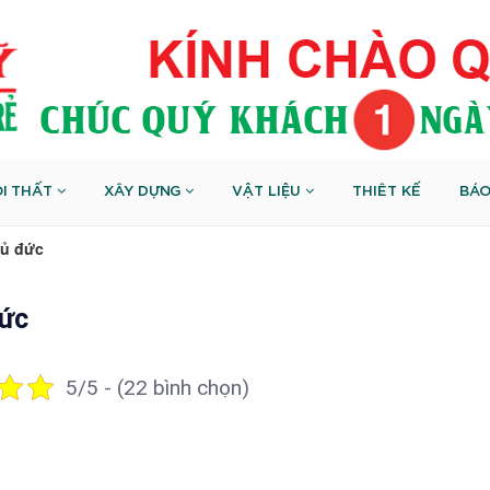
I THẤT
XÂY DỰNG
VẬT LIỆU
THIÊT KẾ
BÁO
hủ đức
đức
5/5 - (22 bình chọn)