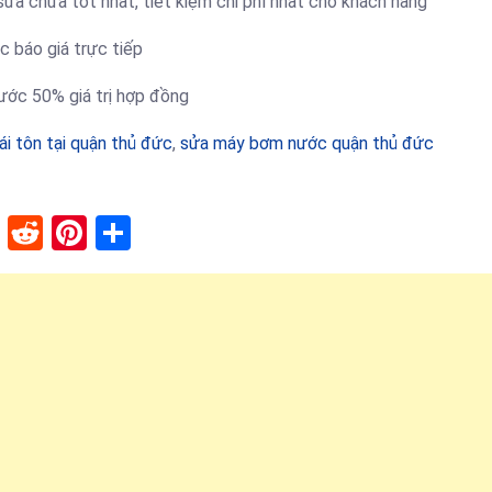
ửa chữa tốt nhất, tiết kiệm chi phí nhất cho khách hàng
c báo giá trực tiếp
ước 50% giá trị hợp đồng
ái tôn tại quận thủ đức
,
sửa máy bơm nước quận thủ đức
lr
stapaper
XING
Reddit
Pinterest
Share