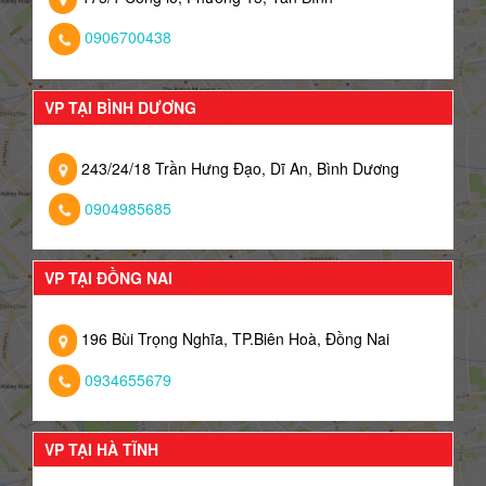
0906700438
VP TẠI BÌNH DƯƠNG
243/24/18 Trần Hưng Đạo, Dĩ An, Bình Dương
0904985685
VP TẠI ĐỒNG NAI
196 Bùi Trọng Nghĩa, TP.Biên Hoà, Đồng Nai
0934655679
VP TẠI HÀ TĨNH