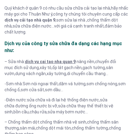
Quý khách ở quận 9 có nhu cầu sửa chữa cải tạo lại nhà,hãy nhấc
máy gọi cho Thuận Như ý,công ty chúng tôi chuyên cung cấp các
dịch vụ cải tạo nhà quận 9
,sơn sửa lại nhà ,chống thấm dột
nhà,sửa chữa điện nước…với giá cả cạnh tranh nhất,đảm bảo
chất lượng.
Dịch vụ của công ty sửa chữa đa dạng các hạng mục
như:
– Sửa nhà:
dich vu cai tao nha quan 9
nâng nền,chuyển đổi
mục đích sử dụng,xây tô,ốp lát gạch nền,gạch tường,sân
vườn,dựng vách ngăn,xây tường,di chuyển cầu thang…
-Sơn nhà:Sơn nội ngoại thất,dặm vá tường,sơn chống nóng,sơn
chống ố,sơn cửa sắt,sơn dầu…
-Điện nước:sửa chữa và đi lại hệ thống điện nước,sửa
chữa đường ống nước bị vỡ,sửa chữa thay thế thiết bị vệ
sinh,bồn cầu,chậu rửa,sửa máy bơm nước…
– Chống thấm dột:chống thấm nhà vệ sinh,chống thấm sân
thượng,sàn mái,chống dột mái tôn,chống thấm tường,chống