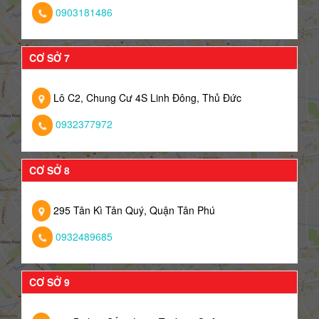
0903181486
CƠ SỞ 7
Lô C2, Chung Cư 4S Linh Đông, Thủ Đức
0932377972
CƠ SỞ 8
295 Tân Kì Tân Quý, Quận Tân Phú
0932489685
CƠ SỞ 9