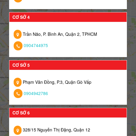
CƠ SỞ 4
Trần Não, P. Bình An, Quận 2, TPHCM
0904744975
CƠ SỞ 5
Phạm Văn Đồng, P.3, Quận Gò Vấp
0904942786
CƠ SỞ 6
328/15 Nguyễn Thị Đặng, Quận 12