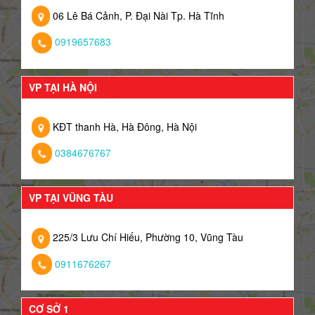
06 Lê Bá Cảnh, P. Đại Nài Tp. Hà Tĩnh
0919657683
VP TẠI HÀ NỘI
KĐT thanh Hà, Hà Đông, Hà Nội
0384676767
VP TẠI VŨNG TÀU
225/3 Lưu Chí Hiếu, Phường 10, Vũng Tàu
0911676267
CƠ SỞ 1