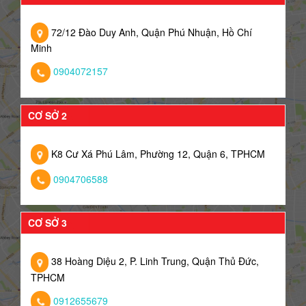
72/12 Đào Duy Anh, Quận Phú Nhuận, Hồ Chí
Minh
0904072157
CƠ SỞ 2
K8 Cư Xá Phú Lâm, Phường 12, Quận 6, TPHCM
0904706588
CƠ SỞ 3
38 Hoàng Diệu 2, P. Linh Trung, Quận Thủ Đức,
TPHCM
0912655679