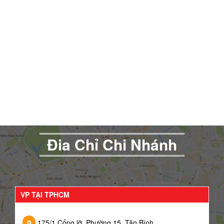
Đia Chỉ Chi Nhánh
VP TẠI TPHCM
175/1 Cống lỡ, Phường 15, Tân Bình