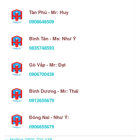
Tân Phú - Mr: Huy
0908648509
Bình Tân - Ms: Như Ý
0835748593
Gò Vấp - Mr: Đạt
0906700438
Bình Dương - Mr: Thái
0912655679
Đông Nai - Như Ý:
0906655679
✅ Hotline 0906.700.438