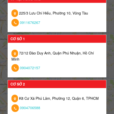
225/3 Lưu Chí Hiếu, Phường 10, Vũng Tàu
0911676267
CƠ SỞ 1
72/12 Đào Duy Anh, Quận Phú Nhuận, Hồ Chí
Minh
0904072157
CƠ SỞ 2
K8 Cư Xá Phú Lâm, Phường 12, Quận 6, TPHCM
0904706588