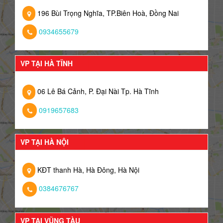
196 Bùi Trọng Nghĩa, TP.Biên Hoà, Đồng Nai
0934655679
VP TẠI HÀ TĨNH
06 Lê Bá Cảnh, P. Đại Nài Tp. Hà Tĩnh
0919657683
VP TẠI HÀ NỘI
KĐT thanh Hà, Hà Đông, Hà Nội
0384676767
VP TẠI VŨNG TÀU