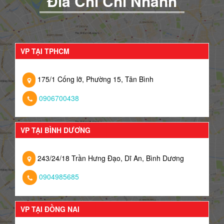
Đia Chỉ Chi Nhánh
VP TẠI TPHCM
175/1 Cống lỡ, Phường 15, Tân Bình
0906700438
VP TẠI BÌNH DƯƠNG
243/24/18 Trần Hưng Đạo, Dĩ An, Bình Dương
0904985685
VP TẠI ĐỒNG NAI