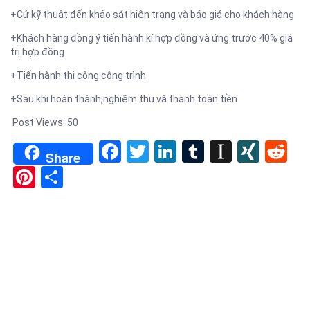
+Cử kỹ thuật đến khảo sát hiện trạng và báo giá cho khách hàng
+Khách hàng đồng ý tiến hành kí hợp đồng và ứng trước 40% giá
trị hợp đồng
+Tiến hành thi công công trình
+Sau khi hoàn thành,nghiệm thu và thanh toán tiền
Post Views:
50
Facebook
Twitter
LinkedIn
Tumblr
Instapa
XIN
Re
Share
Pinterest
Share