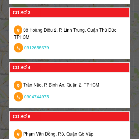
CƠ SỞ 3
38 Hoàng Diệu 2, P. Linh Trung, Quận Thủ Đức,
TPHCM
0912655679
CƠ SỞ 4
Trần Não, P. Bình An, Quận 2, TPHCM
0904744975
CƠ SỞ 5
Phạm Văn Đồng, P.3, Quận Gò Vấp