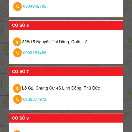
0904942786
CƠ SỞ 6
328/15 Nguyễn Thị Đặng, Quận 12
0903181486
CƠ SỞ 7
Lô C2, Chung Cư 4S Linh Đông, Thủ Đức
0932377972
CƠ SỞ 8