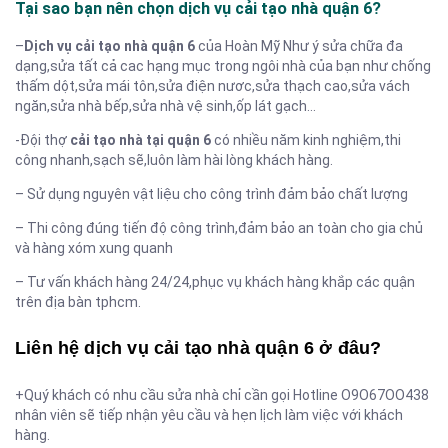
Tại sao bạn nên chọn dịch vụ cải tạo nhà quận 6?
–
Dịch vụ cải tạo nhà quận 6
của Hoàn Mỹ Như ý sửa chữa đa
dạng,sửa tất cả cac hạng mục trong ngôi nhà của bạn như chống
thấm dột,sửa mái tôn,sửa điện nươc,sửa thạch cao,sửa vách
ngăn,sửa nhà bếp,sửa nhà vệ sinh,ốp lát gạch…
-Đội thợ
cải tạo nhà tại quận 6
có nhiều năm kinh nghiệm,thi
công nhanh,sạch sẽ,luôn làm hài lòng khách hàng.
– Sử dụng nguyên vật liệu cho công trình đảm bảo chất lượng
– Thi công đúng tiến độ công trình,đảm bảo an toàn cho gia chủ
và hàng xóm xung quanh
– Tư vấn khách hàng 24/24,phục vụ khách hàng khắp các quận
trên địa bàn tphcm.
Liên hệ dịch vụ cải tạo nhà quận 6 ở đâu?
+Quý khách có nhu cầu sửa nhà chỉ cần gọi Hotline O9O67OO438
nhân viên sẽ tiếp nhận yêu cầu và hẹn lịch làm việc với khách
hàng.