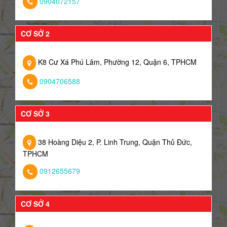
0904072157
CƠ SỞ 2
K8 Cư Xá Phú Lâm, Phường 12, Quận 6, TPHCM
0904706588
CƠ SỞ 3
38 Hoàng Diệu 2, P. Linh Trung, Quận Thủ Đức,
TPHCM
0912655679
CƠ SỞ 4