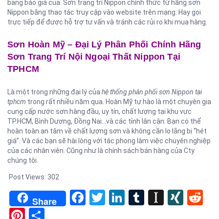
bảng báo giá của. Sơn trang trí Nippon chính thức từ hãng sơn
Nippon bằng thao tác truy cập vào website trên mạng. Hay gọi
trực tiếp để được hỗ trợ tư vấn và tránh các rủi ro khi mua hàng.
Sơn Hoàn Mỹ – Đại Lý Phân Phối Chính Hãng
Sơn Trang Trí Nội Ngoại Thất Nippon Tại
TPHCM
Là một trong những đại lý của
hệ thống phân phối sơn Nippon tại
tphcm
trong rất nhiều năm qua. Hoàn Mỹ tự hào là một chuyên gia
cung cấp nước sơn hàng đầu, uy tín, chất lượng tại khu vực
TP.HCM, Bình Dương, Đồng Nai…và các tỉnh lân cận. Bạn có thể
hoàn toàn an tâm về chất lượng sơn và không cần lo lắng bị “hét
giá”. Và các bạn sẽ hài lòng với tác phong làm việc chuyên nghiệp
của các nhân viên. Cũng như là chính sách bán hàng của Cty
chúng tôi.
Post Views:
302
Facebook
Twitter
LinkedIn
Tumblr
Instapa
XIN
Re
Share
Pinterest
Share