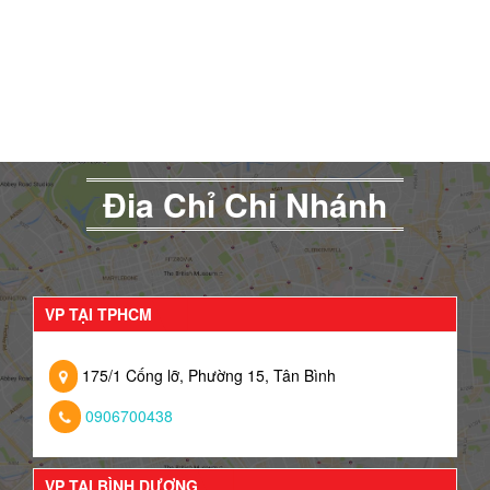
Đia Chỉ Chi Nhánh
VP TẠI TPHCM
175/1 Cống lỡ, Phường 15, Tân Bình
0906700438
VP TẠI BÌNH DƯƠNG