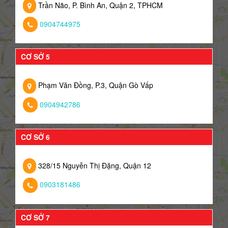
Trần Não, P. Bình An, Quận 2, TPHCM
0904744975
CƠ SỞ 5
Phạm Văn Đồng, P.3, Quận Gò Vấp
0904942786
CƠ SỞ 6
328/15 Nguyễn Thị Đặng, Quận 12
0903181486
CƠ SỞ 7