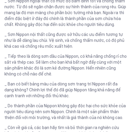
_ Sơn Nippon ngoại thất có mức độ bám dính tốt và chống thấm
nước. Từ đó sẽ ngăn chặn được sự hình thành của rong rêu. Giúp
mang lại độ mịn màng cho phần bức tường nhà bạn. Ngoài ra thì
điểm đặc biệt ở đây đó chính là thành phần của sơn chứa hóa
chất. Không gây độc hại đến sức khỏe cho người tiêu dùng.
_ Sơn Nippon nội thất cũng được sở hữu các ưu điểm tương tự
như là dễ dàng lau chùi. Vệ sinh, và chống thấm nước, có độ phủ
khá cao và chống rêu mốc xuất hiện.
_ Tiếp theo là dòng sơn dầu của Nippon, có khả năng chống rỉ cho
sắt và thép cao. Sẽ làm cho bạn khá bất ngờ đấy cùng với một
sản phẩm khác đó là sơn kẻ đường Nippon. Hiển nhiên cũng
không có chỗ nào để chê.
_ Bạn có biết bảng màu của dòng sơn trang trí Nippon rất đa
dạng không? Chính lợi thế đó đã giúp Nippon tăng khả năng để
cạnh tranh với những đối thủ khác.
_ Do thành phần của Nippon không gây độc hại cho sức khỏe của
người tiêu dùng nên sơn Nippon. Chính là một sản phẩm thân
thiện đối với môi trường, và nhất là giá thành của nó không cao.
_ Còn về giá cả, các bạn hãy tìm và bỏ thời gian ra nghiên cứu