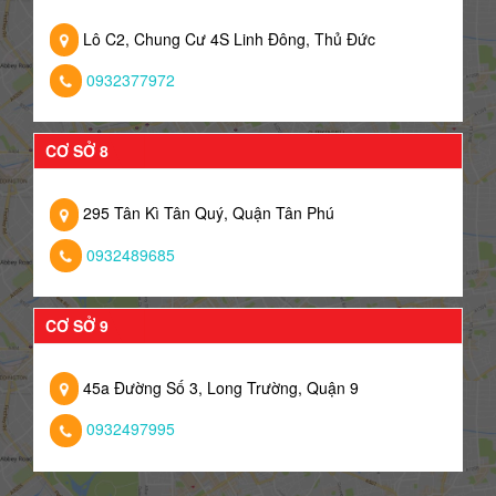
Lô C2, Chung Cư 4S Linh Đông, Thủ Đức
0932377972
CƠ SỞ 8
295 Tân Kì Tân Quý, Quận Tân Phú
0932489685
CƠ SỞ 9
45a Đường Số 3, Long Trường, Quận 9
0932497995