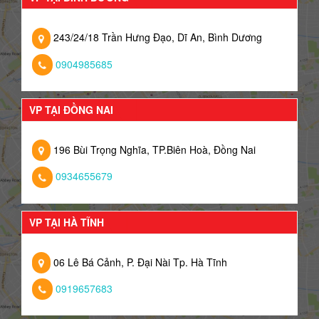
243/24/18 Trần Hưng Đạo, Dĩ An, Bình Dương
0904985685
VP TẠI ĐỒNG NAI
196 Bùi Trọng Nghĩa, TP.Biên Hoà, Đồng Nai
0934655679
VP TẠI HÀ TĨNH
06 Lê Bá Cảnh, P. Đại Nài Tp. Hà Tĩnh
0919657683