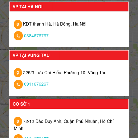
VP TẠI HÀ NỘI
KĐT thanh Hà, Hà Đông, Hà Nội
0384676767
VP TẠI VŨNG TÀU
225/3 Lưu Chí Hiếu, Phường 10, Vũng Tàu
0911676267
CƠ SỞ 1
72/12 Đào Duy Anh, Quận Phú Nhuận, Hồ Chí
Minh