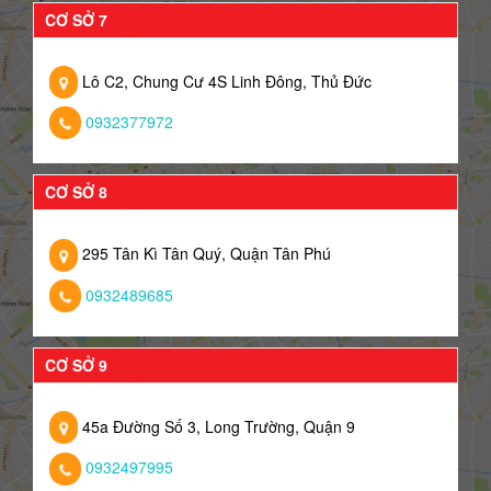
CƠ SỞ 7
Lô C2, Chung Cư 4S Linh Đông, Thủ Đức
0932377972
CƠ SỞ 8
295 Tân Kì Tân Quý, Quận Tân Phú
0932489685
CƠ SỞ 9
45a Đường Số 3, Long Trường, Quận 9
0932497995