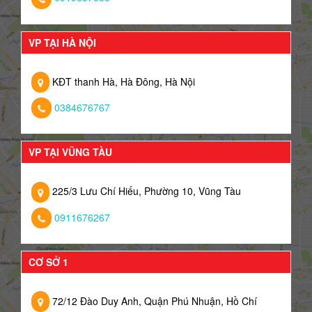
VP TẠI HÀ NỘI
KĐT thanh Hà, Hà Đông, Hà Nội
0384676767
VP TẠI VŨNG TÀU
225/3 Lưu Chí Hiếu, Phường 10, Vũng Tàu
0911676267
CƠ SỞ 1
72/12 Đào Duy Anh, Quận Phú Nhuận, Hồ Chí