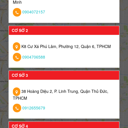
Minh
0904072157
CƠ SỞ 2
K8 Cư Xá Phú Lâm, Phường 12, Quận 6, TPHCM
0904706588
CƠ SỞ 3
38 Hoàng Diệu 2, P. Linh Trung, Quận Thủ Đức,
TPHCM
0912655679
CƠ SỞ 4