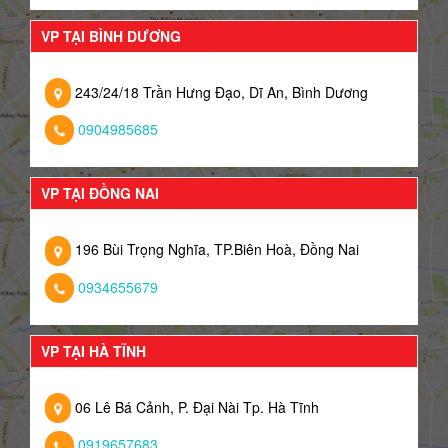
VP TẠI BÌNH DƯƠNG
243/24/18 Trần Hưng Đạo, Dĩ An, Bình Dương
0904985685
VP TẠI ĐỒNG NAI
196 Bùi Trọng Nghĩa, TP.Biên Hoà, Đồng Nai
0934655679
VP TẠI HÀ TĨNH
06 Lê Bá Cảnh, P. Đại Nài Tp. Hà Tĩnh
0919657683