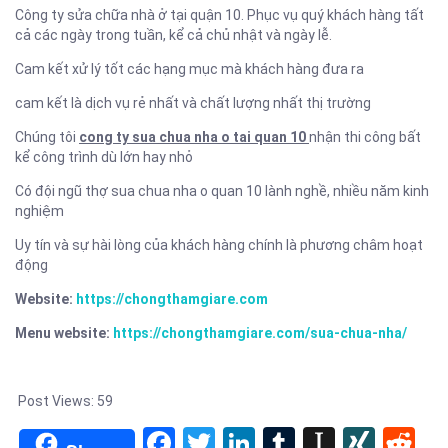
Công ty sửa chữa nhà ở tại quận 10. Phục vụ quý khách hàng tất
cả các ngày trong tuần, kể cả chủ nhật và ngày lễ.
Cam kết xử lý tốt các hạng mục mà khách hàng đưa ra
cam kết là dịch vụ rẻ nhất và chất lượng nhất thị trường
Chúng tôi
cong ty sua chua nha o tai quan 10
nhận thi công bất
kể công trình dù lớn hay nhỏ
Có đội ngũ thợ sua chua nha o quan 10 lành nghề, nhiều năm kinh
nghiệm
Uy tín và sự hài lòng của khách hàng chính là phương châm hoạt
động
Website:
https://chongthamgiare.com
Menu website:
https://chongthamgiare.com/sua-chua-nha/
Post Views:
59
Facebook
Twitter
LinkedIn
Tumblr
Instapa
XIN
Re