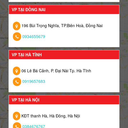
VP TẠI ĐỒNG NAI
196 Bùi Trọng Nghĩa, TP.Biên Hoà, Đồng Nai
0934655679
VP TẠI HÀ TĨNH
06 Lê Bá Cảnh, P. Đại Nài Tp. Hà Tĩnh
0919657683
VP TẠI HÀ NỘI
KĐT thanh Hà, Hà Đông, Hà Nội
0384676767