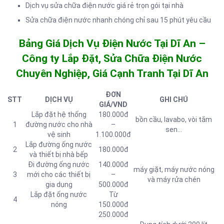
Dịch vụ sửa chữa điện nước giá rẻ trọn gói tại nhà
Sửa chữa điện nước nhanh chóng chỉ sau 15 phút yêu cầu
Bảng Giá Dịch Vụ Điện Nước Tại Dĩ An –
Công ty Lắp Đặt, Sửa Chữa Điện Nước
Chuyên Nghiệp, Giá Cạnh Tranh Tại Dĩ An
ĐƠN
STT
DỊCH VỤ
GHI CHÚ
GIÁ/VND
Lắp đặt hệ thống
180.000đ
bồn cầu, lavabo, vòi tắm
1
đường nước cho nhà
–
sen…
vệ sinh
1.100.000đ
Lắp đường ống nước
2
180.000đ
và thiết bị nhà bếp
Đi đường ống nước
140.000đ
máy giặt, máy nước nóng
3
mới cho các thiết bị
–
và máy rửa chén
gia dụng
500.000đ
Lắp đặt ống nước
Từ
4
nóng
150.000đ
250.000đ