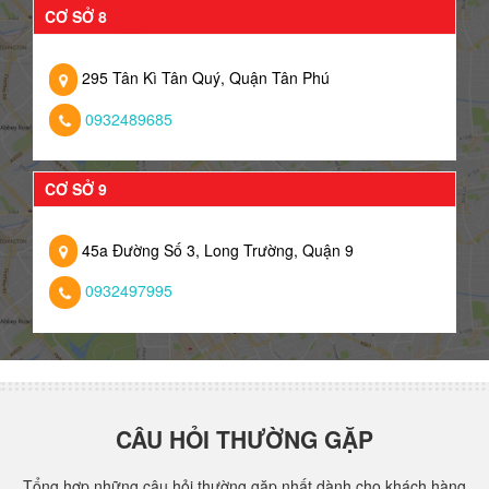
CƠ SỞ 8
295 Tân Kì Tân Quý, Quận Tân Phú
0932489685
CƠ SỞ 9
45a Đường Số 3, Long Trường, Quận 9
0932497995
CÂU HỎI THƯỜNG GẶP
Tổng hợp những câu hỏi thường gặp nhất dành cho khách hàng