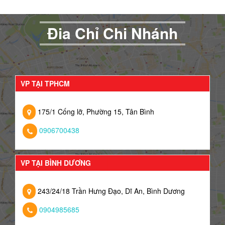
Đia Chỉ Chi Nhánh
VP TẠI TPHCM
175/1 Cống lỡ, Phường 15, Tân Bình
0906700438
VP TẠI BÌNH DƯƠNG
243/24/18 Trần Hưng Đạo, Dĩ An, Bình Dương
0904985685