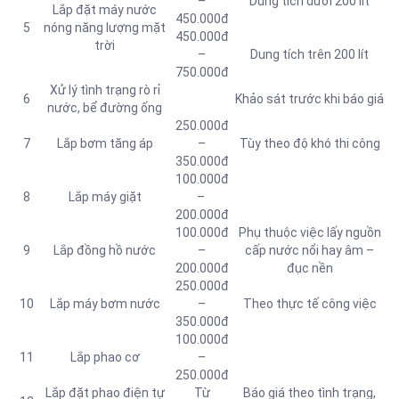
–
Dung tích dưới 200 lít
Lắp đặt máy nước
450.000đ
5
nóng năng lượng mặt
450.000đ
trời
–
Dung tích trên 200 lít
750.000đ
Xử lý tình trạng rò rỉ
6
Khảo sát trước khi báo giá
nước, bể đường ống
250.000đ
7
Lắp bơm tăng áp
–
Tùy theo độ khó thi công
350.000đ
100.000đ
8
Lắp máy giặt
–
200.000đ
100.000đ
Phụ thuộc việc lấy nguồn
9
Lắp đồng hồ nước
–
cấp nước nổi hay âm –
200.000đ
đục nền
250.000đ
10
Lắp máy bơm nước
–
Theo thực tế công việc
350.000đ
100.000đ
11
Lắp phao cơ
–
250.000đ
Lắp đặt phao điện tự
Từ
Báo giá theo tình trạng,