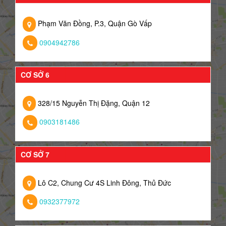
Phạm Văn Đồng, P.3, Quận Gò Vấp
0904942786
CƠ SỞ 6
328/15 Nguyễn Thị Đặng, Quận 12
0903181486
CƠ SỞ 7
Lô C2, Chung Cư 4S Linh Đông, Thủ Đức
0932377972