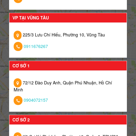
VP TẠI VŨNG TÀU
225/3 Lưu Chí Hiếu, Phường 10, Vũng Tàu
0911676267
CƠ SỞ 1
72/12 Đào Duy Anh, Quận Phú Nhuận, Hồ Chí
Minh
0904072157
CƠ SỞ 2