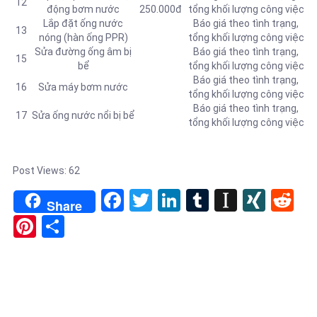
12
động bơm nước
250.000đ
tổng khối lượng công việc
Lắp đặt ống nước
Báo giá theo tình trạng,
13
nóng (hàn ống PPR)
tổng khối lượng công việc
Sửa đường ống âm bị
Báo giá theo tình trạng,
15
bể
tổng khối lượng công việc
Báo giá theo tình trạng,
16
Sửa máy bơm nước
tổng khối lượng công việc
Báo giá theo tình trạng,
17
Sửa ống nước nổi bị bể
tổng khối lượng công việc
Post Views:
62
Facebook
Twitter
LinkedIn
Tumblr
Instapa
XIN
Re
Share
Pinterest
Share