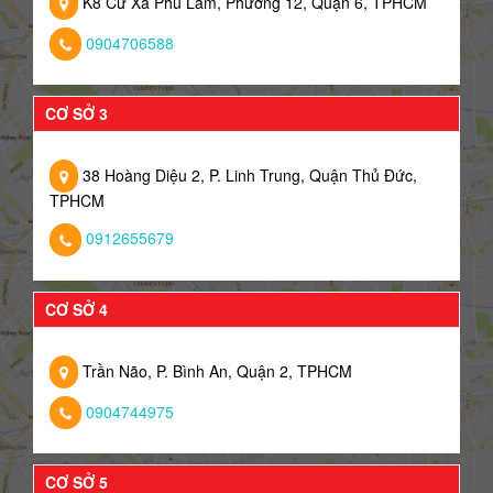
K8 Cư Xá Phú Lâm, Phường 12, Quận 6, TPHCM
0904706588
CƠ SỞ 3
38 Hoàng Diệu 2, P. Linh Trung, Quận Thủ Đức,
TPHCM
0912655679
CƠ SỞ 4
Trần Não, P. Bình An, Quận 2, TPHCM
0904744975
CƠ SỞ 5