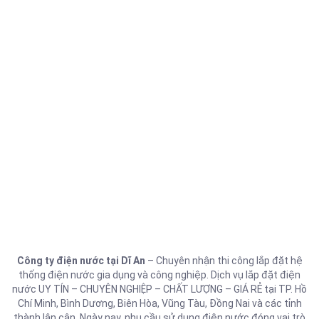
Công ty điện nước tại Dĩ An
– Chuyên nhận thi công lắp đặt hệ
thống điện nước gia dụng và công nghiệp. Dịch vụ lắp đặt điện
nước UY TÍN – CHUYÊN NGHIỆP – CHẤT LƯỢNG – GIÁ RẺ tại TP. Hồ
Chí Minh, Bình Dương, Biên Hòa, Vũng Tàu, Đồng Nai và các tỉnh
thành lân cận. Ngày nay, nhu cầu sử dụng điện nước đóng vai trò